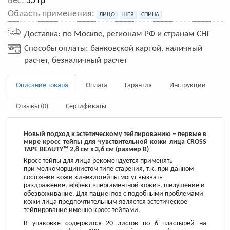
Вес:
55 гр
Область применения:
ЛИЦО
ШЕЯ
СПИНА
Доставка:
по Москве, регионам РФ и странам СНГ
Способы оплаты:
банковской картой, наличный
расчет, безналичный расчет
Описание товара
Оплата
Гарантия
Инструкции
Отзывы (0)
Сертификаты
Новый подход к эстетическому тейпированию – первые в
мире кросс тейпы для чувствительной кожи лица CROSS
TAPE BEAUTY™ 2,8 см x 3,6 см (размер B)
Кросс тейпы для лица рекомендуется применять
при мелкоморщинистом типе старения, т.к. при данном
состоянии кожи кинезиотейпы могут вызвать
раздражение, эффект «пергаментной кожи», шелушение и
обезвоживание. Для пациентов с подобными проблемами
кожи лица предпочтительным является эстетическое
тейпирование именно кросс тейпами.
В упаковке содержится 20 листов по 6 пластырей на