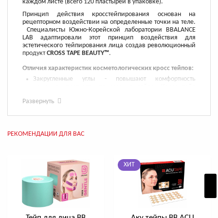
каждом листе (всего 120 пластырей в упаковке).
Принцип действия кросстейпирования основан на
рецепторном воздействии на определенные точки на теле.
Специалисты Южно-Корейской лаборатории BBALANCE
LAB адаптировали этот принцип воздействия для
эстетического тейпирования лица создав революционный
продукт
CROSS TAPE BEAUTY™
.
Отличия характеристик косметологических кросс тейпов:
Закругленные углы - повышают комфортность
ношения, плотность прилегания тейпа. Кросс тейп
такой формы комфортнее носить на подвижных
Развернуть
чувствительных зонах лица, шеи и груди, т.к.
отсутствует риск механических раздражений кожи
острыми уголками.
Женственный дизайн и нежная палитра эксклюзивных
оттенков CROSS TAPE BEAUTY™ добавляют эстетики для
РЕКОМЕНДАЦИИ ДЛЯ ВАС
каждой процедуры, а так же благоприятно
воздействует на эмоциональный фон. Благодаря
уникальной форме с плавными
линиями, умиротворяющим цветам данная серия
ХИТ
очень изящно смотрятся на лице. Выпускается в 4-х
нежных пастельных расцветках: Мята, Сакура,
Лаванда, Беж.
Тонкий ацетатный материал – делает тейп
воздушным, едва ощутимым даже на особо
чувствительных зонах лица и шеи.
Тейп для лица BB
Аку тейпы BB ACU