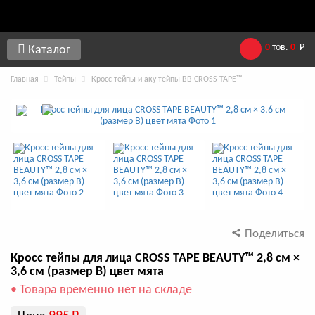
0
тов.
0
Р
Каталог
Главная
Тейпы
Кросс тейпы и аку тейпы BB CROSS TAPE™
Поделиться
Кросс тейпы для лица CROSS TAPE BEAUTY™ 2,8 см ×
3,6 см (размер B) цвет мята
• Товара временно нет на складе