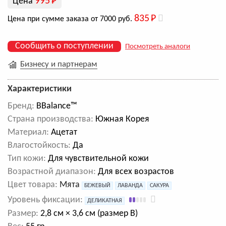
995
Р
Цена
835
Р
Цена при сумме заказа от 7000 руб.
Сообщить о поступлении
Посмотреть аналоги
Бизнесу и партнерам
Характеристики
Бренд:
BBalance™
Cтрана производства:
Южная Корея
Материал:
Ацетат
Влагостойкость:
Да
Тип кожи:
Для чувствительной кожи
Возрастной диапазон:
Для всех возрастов
Цвет товара:
Мята
БЕЖЕВЫЙ
ЛАВАНДА
САКУРА
Уровень фиксации:
ДЕЛИКАТНАЯ
Размер:
2,8 см × 3,6 см (размер B)