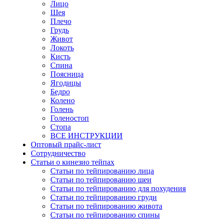
Лицо
Шея
Плечо
Грудь
Живот
Локоть
Кисть
Спина
Поясница
Ягодицы
Бедро
Колено
Голень
Голеностоп
Стопа
ВСЕ ИНСТРУКЦИИ
Оптовый прайс-лист
Сотрудничество
Статьи о кинезио тейпах
Статьи по тейпированию лица
Статьи по тейпированию шеи
Статьи по тейпированию для похудения
Статьи по тейпированию груди
Статьи по тейпированию живота
Статьи по тейпированию спины