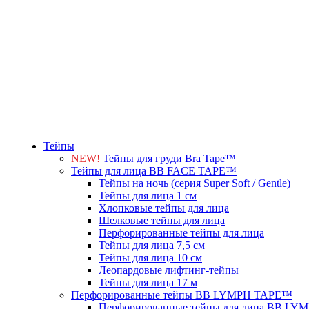
Тейпы
NEW!
Тейпы для груди Bra Tape™
Тейпы для лица BB FACE TAPE™
Тейпы на ночь (серия Super Soft / Gentle)
Тейпы для лица 1 см
Хлопковые тейпы для лица
Шелковые тейпы для лица
Перфорированные тейпы для лица
Тейпы для лица 7,5 см
Тейпы для лица 10 см
Леопардовые лифтинг-тейпы
Тейпы для лица 17 м
Перфорированные тейпы BB LYMPH TAPE™
Перфорированные тейпы для лица BB L