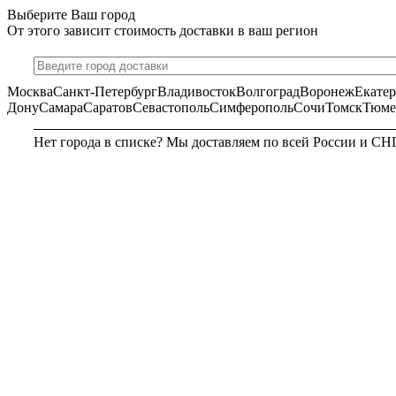
Выберите Ваш город
От этого зависит стоимость доставки в ваш регион
Москва
Санкт-Петербург
Владивосток
Волгоград
Воронеж
Екате
Дону
Самара
Саратов
Севастополь
Симферополь
Сочи
Томск
Тюме
Нет города в списке? Мы доставляем по всей России и СН
МОСКВА