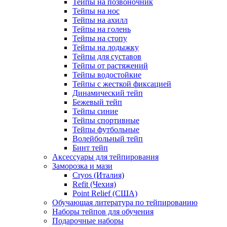
Тейпы на позвоночник
Тейпы на нос
Тейпы на ахилл
Тейпы на голень
Тейпы на стопу
Тейпы на лодыжку
Тейпы для суставов
Тейпы от растяжений
Тейпы водостойкие
Тейпы с жесткой фиксацией
Динамический тейп
Бежевый тейп
Тейпы синие
Тейпы спортивные
Тейпы футбольные
Волейбольный тейп
Бинт тейп
Аксессуары для тейпирования
Заморозка и мази
Cryos (Италия)
Refit (Чехия)
Point Relief (США)
Обучающая литература по тейпированию
Наборы тейпов для обучения
Подарочные наборы