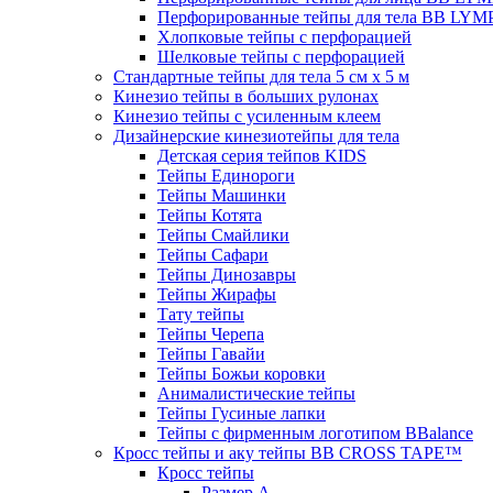
Перфорированные тейпы для тела BB LY
Хлопковые тейпы с перфорацией
Шелковые тейпы с перфорацией
Стандартные тейпы для тела 5 см x 5 м
Кинезио тейпы в больших рулонах
Кинезио тейпы с усиленным клеем
Дизайнерские кинезиотейпы для тела
Детская серия тейпов KIDS
Тейпы Единороги
Тейпы Машинки
Тейпы Котята
Тейпы Смайлики
Тейпы Сафари
Тейпы Динозавры
Тейпы Жирафы
Тату тейпы
Тейпы Черепа
Тейпы Гавайи
Тейпы Божьи коровки
Анималистические тейпы
Тейпы Гусиные лапки
Тейпы с фирменным логотипом BBalance
Кросс тейпы и аку тейпы BB CROSS TAPE™
Кросс тейпы
Размер А