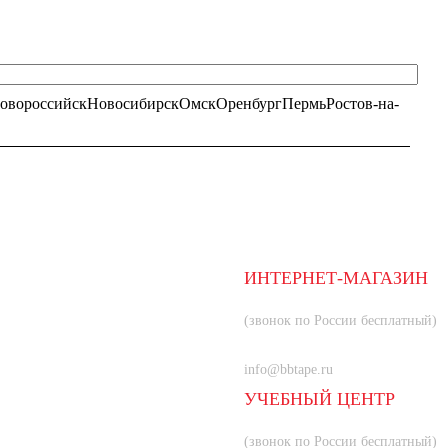
овороссийск
Новосибирск
Омск
Оренбург
Пермь
Ростов-на-
ИНТЕРНЕТ-МАГАЗИН
8 (800) 350-66-80
(звонок по России бесплатный)
+7 (985) 219-33-83
info@bbtape.ru
УЧЕБНЫЙ ЦЕНТР
8 (800) 707-55-21
(звонок по России бесплатный)