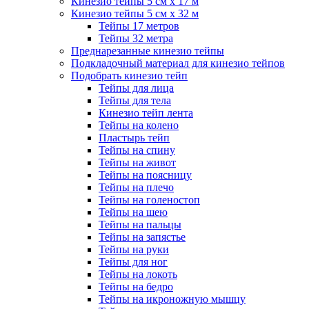
Кинезио тейпы 5 см x 17 м
Кинезио тейпы 5 см х 32 м
Тейпы 17 метров
Тейпы 32 метра
Преднарезанные кинезио тейпы
Подкладочный материал для кинезио тейпов
Подобрать кинезио тейп
Тейпы для лица
Тейпы для тела
Кинезио тейп лента
Тейпы на колено
Пластырь тейп
Тейпы на спину
Тейпы на живот
Тейпы на поясницу
Тейпы на плечо
Тейпы на голеностоп
Тейпы на шею
Тейпы на пальцы
Тейпы на запястье
Тейпы на руки
Тейпы для ног
Тейпы на локоть
Тейпы на бедро
Тейпы на икроножную мышцу