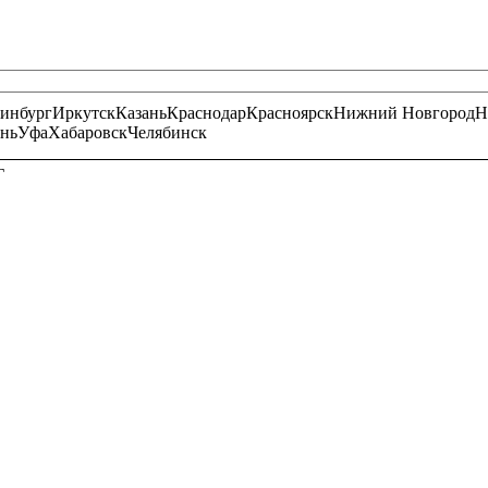
ринбург
Иркутск
Казань
Краснодар
Красноярск
Нижний Новгород
Н
нь
Уфа
Хабаровск
Челябинск
Г