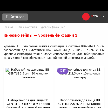
0
тов.
0
Р
Каталог
Главная
Кинезио тейпы — уровень фиксации 1
Кинезио тейпы — уровень фиксации 1
Уровень 1 — это
самая мягкая
фиксация в системе BBALANCE 5. Он
разработан для чувствительной кожи лица и шеи. Тейпы с 1-м
уровнем фиксации также могут использоваться для тейпирования
тела у людей с особо чувствительной кожей и пожилых людей.
ХИТ
Набор тейпов для лица BB
Набор тейпов для лица BB
GENTLE 2,5 см × 10 м хлопок
GENTLE 2,5 см × 10 м хлопок
бежевый, уровень фиксации
леопард, уровень фиксации