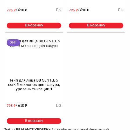
/ 610
Р
2
/ 610
Р
3
795
Р
795
Р
В корзину
В корзину
ХИТ
Тейп для лица BB GENTLE 5
см × 5 м хлопок цвет сакура,
уровень фиксации 1
/ 610
Р
2
795
Р
В корзину
Тейпы
BBALANCE УРОВЕНЬ 1
с особо деликатной фиксацией