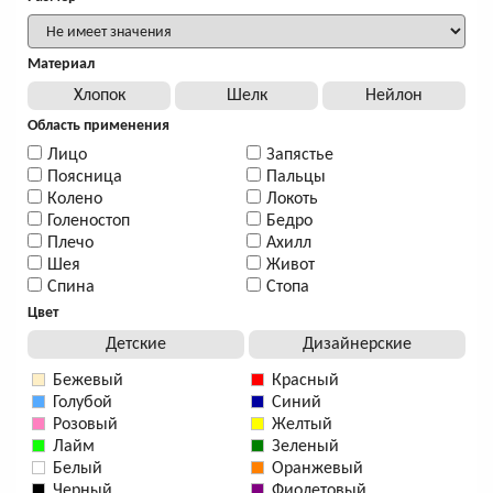
Материал
Хлопок
Шелк
Нейлон
Область применения
Лицо
Запястье
Поясница
Пальцы
Колено
Локоть
Голеностоп
Бедро
Плечо
Ахилл
Шея
Живот
Спина
Стопа
Цвет
Детские
Дизайнерские
Бежевый
Красный
Голубой
Синий
Розовый
Желтый
Лайм
Зеленый
Белый
Оранжевый
Черный
Фиолетовый