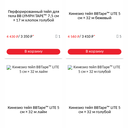
Перфорированный тейп для
Кинезио тейп BBTape™ LITE 5
тела BB LYMPH TAPE™ 7,5 см
см × 32 м бежевый
× 17 м хлопок голубой
/ 3 350
Р
*
1
/ 3 410
Р
*
5
4 430
Р
4 560
Р
В корзину
В корзину
Кинезио тейп BBTape™ LITE 5
Кинезио тейп BBTape™ LITE 5
см × 32 м лайм
см × 32 м голубой