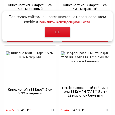
Кинезио тейп BBTape™ 5 см
Кинезио тейп BBTape™ 5 см
× 32 м розовый
× 32 м красный
Пользуясь сайтом, вы соглашаетесь с использованием
cookie и
.
политикой конфиденциальности
/ 3 410
Р
*
0
/ 3 410
Р
*
0
4 565
Р
4 565
Р
OK
В корзину
В корзину
Перфорированный тейп для
Кинезио тейп BBTape™ 5 см
тела BB LYMPH TAPE™ 5 см ×
× 32 м черный
32 м хлопок бежевый
/ 3 410
Р
*
1
/ 4 135
Р
*
0
4 565
Р
5 546
Р