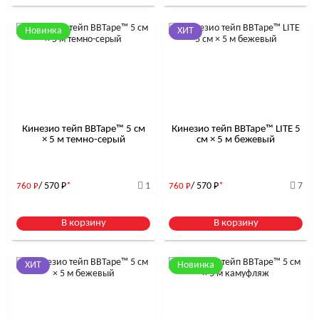
Новинка
ХИТ
Кинезио тейп BBTape™ 5 см
Кинезио тейп BBTape™ LITE 5
× 5 м темно-серый
см × 5 м бежевый
/ 570
Р
*
1
/ 570
Р
*
7
760
Р
760
Р
В корзину
В корзину
ХИТ
Новинка