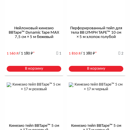
Нейлоновый кинезио
Перфорированный тейп для
BBTape™ Dynamic Tape MAX
тела BB LYMPH TAPE™ 10 см
7,5 см × 5 м бежевый
× 5 м хлопок голубой
/ 1 180
Р
*
1
/ 1 380
Р
*
2
1 560
Р
1 850
Р
В корзину
В корзину
Кинезио тейп BBTape™ 5 см
Кинезио тейп BBTape™ 5 см