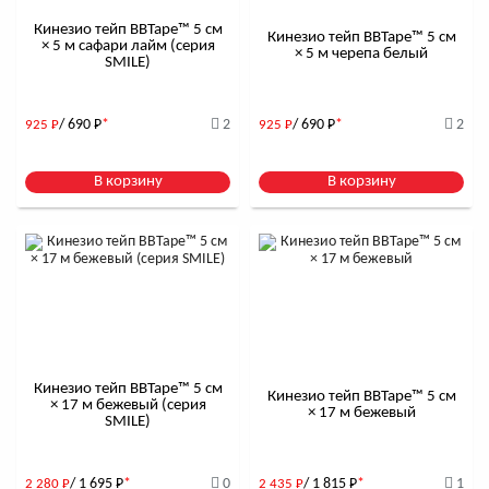
Кинезио тейп BBTape™ 5 см
Кинезио тейп BBTape™ 5 см
× 5 м сафари лайм (серия
× 5 м черепа белый
SMILE)
/ 690
Р
*
2
/ 690
Р
*
2
925
Р
925
Р
В корзину
В корзину
Кинезио тейп BBTape™ 5 см
Кинезио тейп BBTape™ 5 см
× 17 м бежевый (серия
× 17 м бежевый
SMILE)
/ 1 695
Р
*
0
/ 1 815
Р
*
1
2 280
Р
2 435
Р