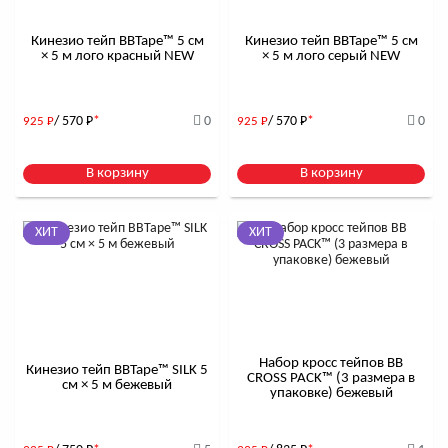
Кинезио тейп BBTape™ 5 см
Кинезио тейп BBTape™ 5 см
× 5 м лого красный NEW
× 5 м лого серый NEW
/ 570
Р
*
0
/ 570
Р
*
0
925
Р
925
Р
В корзину
В корзину
ХИТ
ХИТ
Набор кросс тейпов BB
Кинезио тейп BBTape™ SILK 5
CROSS PACK™ (3 размера в
см × 5 м бежевый
упаковке) бежевый