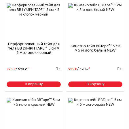
Перфорированный тейп для
Кинезио тейп BBTape™ 5 см
тела BB LYMPH TAPE™ 5 см ×
× 5 м лого белый NEW
5 м хлопок черный
/ 690
Р
*
1
/ 570
Р
*
0
925
Р
925
Р
В корзину
В корзину