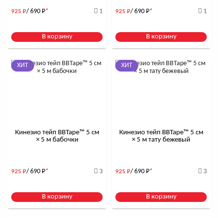
/ 690
Р
*
1
/ 690
Р
*
1
925
Р
925
Р
В корзину
В корзину
ХИТ
ХИТ
Кинезио тейп BBTape™ 5 см
Кинезио тейп BBTape™ 5 см
× 5 м бабочки
× 5 м тату бежевый
/ 690
Р
*
3
/ 690
Р
*
3
925
Р
925
Р
В корзину
В корзину