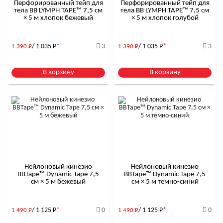
Перфорированный тейп для
Перфорированный тейп для
тела BB LYMPH TAPE™ 7,5 см
тела BB LYMPH TAPE™ 7,5 см
× 5 м хлопок бежевый
× 5 м хлопок голубой
/ 1 035
Р
*
3
/ 1 035
Р
*
3
1 390
Р
1 390
Р
В корзину
В корзину
Нейлоновый кинезио
Нейлоновый кинезио
BBTape™ Dynamic Tape 7,5
BBTape™ Dynamic Tape 7,5
см × 5 м бежевый
см × 5 м темно-синий
/ 1 125
Р
*
0
/ 1 125
Р
*
0
1 490
Р
1 490
Р