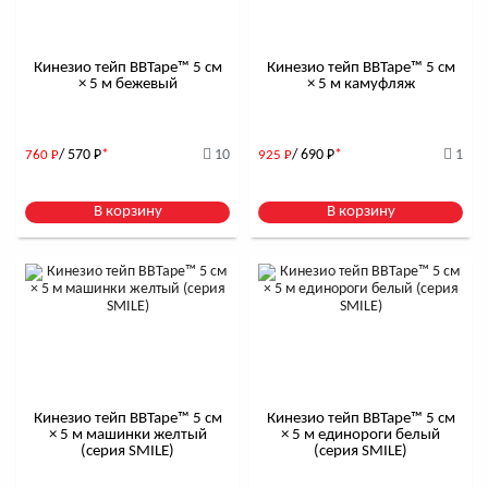
Кинезио тейп BBTape™ 5 см
Кинезио тейп BBTape™ 5 см
× 5 м бежевый
× 5 м камуфляж
/ 570
Р
*
10
/ 690
Р
*
1
760
Р
925
Р
В корзину
В корзину
Кинезио тейп BBTape™ 5 см
Кинезио тейп BBTape™ 5 см
× 5 м машинки желтый
× 5 м единороги белый
(серия SMILE)
(серия SMILE)