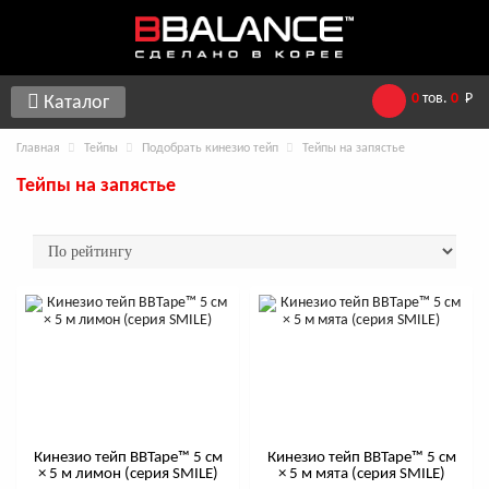
0
тов.
0
Р
Каталог
Главная
Тейпы
Подобрать кинезио тейп
Тейпы на запястье
Тейпы на запястье
Кинезио тейп BBTape™ 5 см
Кинезио тейп BBTape™ 5 см
× 5 м лимон (серия SMILE)
× 5 м мята (серия SMILE)