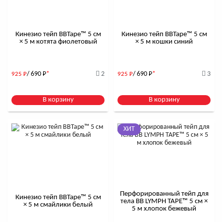
Кинезио тейп BBTape™ 5 см
Кинезио тейп BBTape™ 5 см
× 5 м котята фиолетовый
× 5 м кошки синий
/ 690
Р
*
2
/ 690
Р
*
3
925
Р
925
Р
В корзину
В корзину
ХИТ
Перфорированный тейп для
Кинезио тейп BBTape™ 5 см
тела BB LYMPH TAPE™ 5 см ×
× 5 м смайлики белый
5 м хлопок бежевый