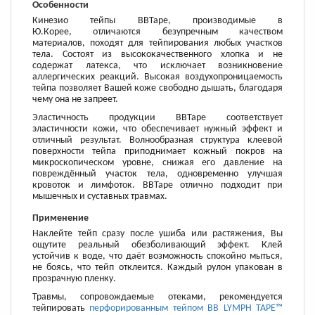
Особенности
Кинезио тейпы BBTape, производимые в
Ю.Корее, отличаются безупречным качеством
материалов, походят для тейпирования любых участков
тела. Состоят из высококачественного хлопка и не
содержат латекса, что исключает возникновение
аллергических реакций. Высокая воздухопроницаемость
тейпа позволяет Вашей коже свободно дышать, благодаря
чему она не запреет.
Эластичность продукции BBTape соответствует
эластичности кожи, что обеспечивает нужный эффект и
отличный результат. Волнообразная структура клеевой
поверхности тейпа приподнимает кожный покров на
микроскопическом уровне, снижая его давление на
повреждённый участок тела, одновременно улучшая
кровоток и лимфоток. BBTape отлично подходит при
мышечных и суставных травмах.
Применение
Наклейте тейп сразу после ушиба или растяжения, Вы
ощутите реальный обезболивающий эффект. Клей
устойчив к воде, что даёт возможность спокойно мыться,
не боясь, что тейп отклеится. Каждый рулон упакован в
прозрачную пленку.
Травмы, сопровождаемые отеками, рекомендуется
тейпировать
перфорированным тейпом BB LYMPH TAPE™