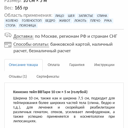
Размер:
10 см × 5 м
Вес:
165 гр
Область применения:
ЛИЦО
ШЕЯ
ЗАПЯСТЬЕ
СПИНА
КОЛЕНО
ГОЛЕНОСТОП
БЕДРО
ЖИВОТ
ЛОКОТЬ
ПЛЕЧО
РУКА
СТОПА
ПОЯСНИЦА
Доставка:
по Москве, регионам РФ и странам СНГ
Способы оплаты:
банковской картой, наличный
расчет, безналичный расчет
Описание товара
Оплата
Гарантия
Инструкции
Отзывы (1)
Сертификаты
Кинезио тейп BBTape 10 см × 5 м (голубой)
Ширина 10 см, также как и ширина 7,5 см, подходит для
тейпирования более широких частей тела (спина, бедро и
т.д.), для лечения и скорейшей реабилитации
различных гематом, отеков, усиливает лимфодренаж, а
также успешно применяется в косметологии при
липосакциях.