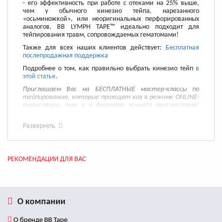
- его эффективность при работе с отеками на 25% выше,
чем у обычного кинезио тейпа, нарезанного
«осьминожкой», или неоригинальных перфорированных
аналогов. BB LYMPH TAPE™ идеально подходит для
тейпирования травм, сопровождаемых гематомами!
Также для всех наших клиентов действует:
Бесплатная
послепродажная поддержка
Подробнее о том, как правильно выбрать кинезио тейп
в
этой статье
.
Приглашаем Вас на БЕСПЛАТНЫЕ мастер-классы по
тейпированию, которые проходят как в режиме ONLINE-
трансляции, так и в формате личного присутствия!
Записаться Вы можете
на этой странице
.
Развернуть
РЕКОМЕНДАЦИИ ДЛЯ ВАС
О компании
О бренде BB Tape