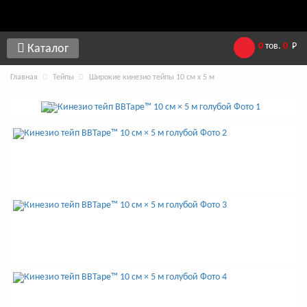
0
тов.
0
Р
Каталог
Главная
Тейпы
Широкие кинезио тейпы 10 см х 5 м