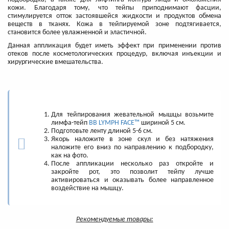
кожи. Благодаря тому, что тейпы приподнимают фасции,
стимулируется отток застоявшейся жидкости и продуктов обмена
веществ в тканях. Кожа в тейпируемой зоне подтягивается,
становится более увлажненной и эластичной.
Данная аппликация будет иметь эффект при применении против
отеков после косметологических процедур, включая инъекции и
хирургические вмешательства.
Для тейпирования жевательной мышцы возьмите
лимфа-тейп
BB LYMPH FACE™
шириной 5 см.
Подготовьте ленту длиной 5-6 см.
Якорь наложите в зоне скул и без натяжения
наложите его вниз по направлению к подбородку,
как на фото.
После аппликации несколько раз откройте и
закройте рот, это позволит тейпу лучше
активироваться и оказывать более направленное
воздействие на мышцу.
Рекомендуемые товары: