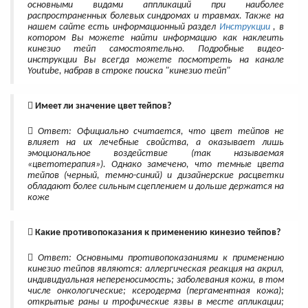
основными видами аппликаций при наиболее
распространенных болевых синдромах и травмах. Также на
нашем сайте есть информационный раздел
Инструкции
, в
котором Вы можете найти информацию как наклеить
кинезио тейп самостоятельно. Подробные видео-
инструкции Вы всегда можете посмотреть на канале
Youtube, набрав в строке поиска "кинезио тейп"
Имеет ли значение цвет тейпов?
Ответ: Официально считается, что цвет тейпов не
влияет на их лечебные свойства, а оказывает лишь
эмоциональное воздействие (так называемая
«цветотерапия»). Однако замечено, что темные цвета
тейпов (черный, темно-синий) и дизайнерские расцветки
обладают более сильным сцеплением и дольше держатся на
коже
Какие противопоказания к применению кинезио тейпов?
Ответ: Основными противопоказаниями к применению
кинезио тейпов являются: аллергическая реакция на акрил,
индивидуальная непереносимость; заболевания кожи, в том
числе онкологические; ксеродерма (пергаментная кожа);
открытые раны и трофические язвы в месте апликации;