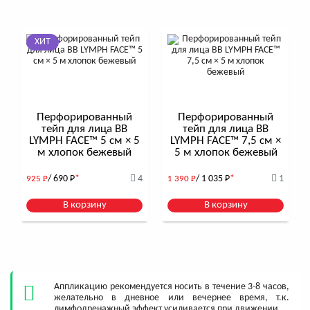
ХИТ
Перфорированный
Перфорированный
тейп для лица BB
тейп для лица BB
LYMPH FACE™ 5 см × 5
LYMPH FACE™ 7,5 см ×
м хлопок бежевый
5 м хлопок бежевый
/ 690
Р
*
4
/ 1 035
Р
*
1
925
Р
1 390
Р
В корзину
В корзину
Аппликацию рекомендуется носить в течение 3-8 часов,
желательно в дневное или вечернее время, т.к.
лимфодренажный эффект усиливается при движении.