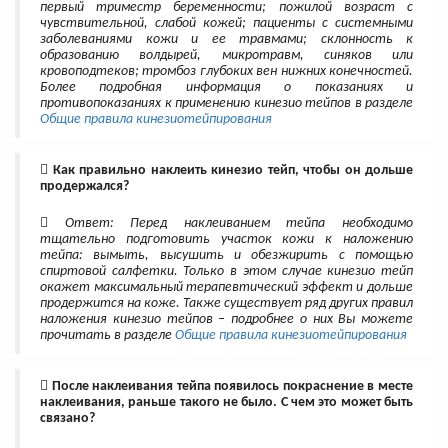
первый триместр беременности; пожилой возраст с
чувствительной, слабой кожей; пациенты с системными
заболеваниями кожи и ее травмами; склонность к
образованию волдырей, микротравм, синяков или
кровоподтеков; тромбоз глубоких вен нижних конечностей.
Более подробная информация о показаниях и
противопоказаниях к применению кинезио тейпов в разделе
Общие правила кинезиотейпирования
Как правильно наклеить кинезио тейп, чтобы он дольше
продержался?
Ответ: Перед наклеиванием тейпа необходимо
тщательно подготовить участок кожи к наложению
тейпа: вымыть, высушить и обезжирить с помощью
спиртовой салфетки. Только в этом случае кинезио тейп
окажет максимальный терапевтический эффект и дольше
продержится на коже. Также существует ряд других правил
наложения кинезио тейпов – подробнее о них Вы можете
прочитать в разделе
Общие правила кинезиотейпирования
После наклеивания тейпа появилось покраснение в месте
наклеивания, раньше такого не было. С чем это может быть
связано?