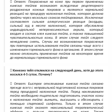
Ответ: Покраснения на коже при первом применении
кинезио тейпов возникают вследствие рецепторного
раздражения кожных покровов и являются нормальной
реакцией на процедуру наложения тейпов, которая должна
пройти через несколько сеансов тейпирования. Исключение
составляет сильная аллергическая реакция (волдыри,
сильный зуд в месте наложения), которая обусловлена
индивидуальной непереносимостью акрила, который
входит в состав клея кинезио тейпа, а также повышенной
чувствительностью кожи. В этом случае тейп следует
немедленно снять. Случаи же возникновения покраснения
при повторных использованиях тейпа связаны чаще всего с
изменением гормонального фона в организме. В этом случае
можно отложить применение тейпов на некоторое время
до нормализации гормонального фона
Кинезио тейп отклеился на следующий день, хотя до этого
носился 4-5 суток. Почему?
Ответ: Быстрое отклеивание кинезио тейпа связано
прежде всего с неправильной подготовкой кожных покровов
перед процедурой наложения тейпа. Перед наклеиванием
тейпа необходимо тщательно подготовить участок кожи
к наложению тейпа: вымыть, высушить и обезжирить с
помощью спиртовой салфетки. Только в этом случае
кинезио тейп окажет максимальный терапевтический
эффект и дольше продержится на коже. Также