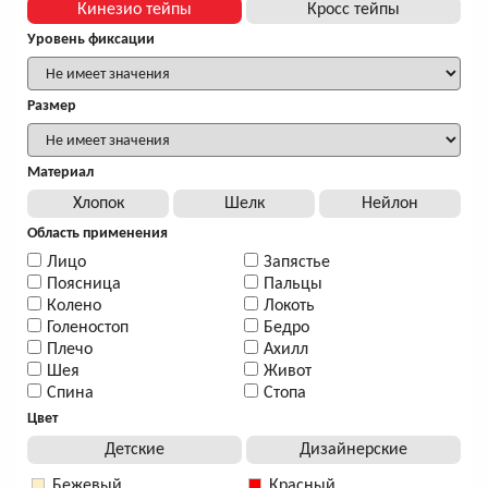
Кинезио тейпы
Кросс тейпы
Уровень фиксации
Размер
Материал
Хлопок
Шелк
Нейлон
Область применения
Лицо
Запястье
Поясница
Пальцы
Колено
Локоть
Голеностоп
Бедро
Плечо
Ахилл
Шея
Живот
Спина
Стопа
Цвет
Детские
Дизайнерские
Бежевый
Красный