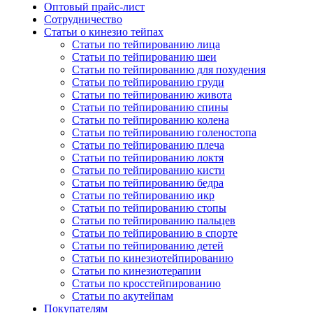
Оптовый прайс-лист
Сотрудничество
Статьи о кинезио тейпах
Статьи по тейпированию лица
Статьи по тейпированию шеи
Статьи по тейпированию для похудения
Статьи по тейпированию груди
Статьи по тейпированию живота
Статьи по тейпированию спины
Статьи по тейпированию колена
Статьи по тейпированию голеностопа
Статьи по тейпированию плеча
Статьи по тейпированию локтя
Статьи по тейпированию кисти
Статьи по тейпированию бедра
Статьи по тейпированию икр
Статьи по тейпированию стопы
Статьи по тейпированию пальцев
Статьи по тейпированию в спорте
Статьи по тейпированию детей
Статьи по кинезиотейпированию
Статьи по кинезиотерапии
Статьи по кросстейпированию
Статьи по акутейпам
Покупателям