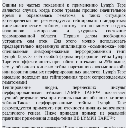
Одним из частых показаний к применению Lymph Tape
являются случаи, когда после травмы прошло значительное
время и образовалась гематома, в таких ситуациях
категорически не рекомендуется тейпировать стандартным
кинезиологическим тейпом, потому что он может создать
излишнюю компрессию и ухудшить состояние
травмированной области. Первым делом необходимо
устранить сам отек. Для этого можно использовать
предварительно нарезанную аппликацию «осьминожка» или
специальный лимфодренажный перфорированный тейп
Lymph Tape. За счёт особой формы перфорации тейпа Lymph
Tape его эффективность при работе с отеками на 25% выше,
чем у обычного кинезио тейпа нарезанного «осьминожкой»
или неоригинальных перфорированных аналогов. Lymph Tape
идеально подходит для тейпирования травм сопровождаемых
гематомами!
Тейпирование людей, перенесших инсульт
перфорированными тейпами LYMPH TAPE™ показывает
лучший результат чем при использовании обычных кинезио
тейпов.Также перфорированные тейпы Lymph Tape
рекомендуется применять при отечности нижних конечности
различного генеза. Ниже приведен пример из реальной
практики применения лимфа-тейпа BB LYMPH TAPE™:
Пациент: женщина в возрасте 45 лет с диагнозом – лимфедема