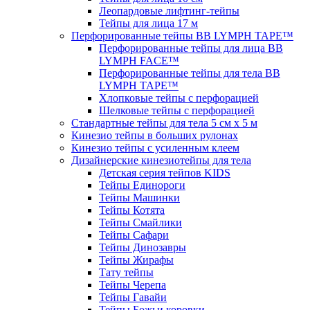
Леопардовые лифтинг-тейпы
Тейпы для лица 17 м
Перфорированные тейпы BB LYMPH TAPE™
Перфорированные тейпы для лица BB
LYMPH FACE™
Перфорированные тейпы для тела BB
LYMPH TAPE™
Хлопковые тейпы с перфорацией
Шелковые тейпы с перфорацией
Стандартные тейпы для тела 5 см x 5 м
Кинезио тейпы в больших рулонах
Кинезио тейпы с усиленным клеем
Дизайнерские кинезиотейпы для тела
Детская серия тейпов KIDS
Тейпы Единороги
Тейпы Машинки
Тейпы Котята
Тейпы Смайлики
Тейпы Сафари
Тейпы Динозавры
Тейпы Жирафы
Тату тейпы
Тейпы Черепа
Тейпы Гавайи
Тейпы Божьи коровки