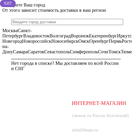
ХИТ
ХИТ
Выберите Ваш город
От этого зависит стоимость доставки в ваш регион
Москва
Санкт-
Петербург
Владивосток
Волгоград
Воронеж
Екатеринбург
Иркутс
Новгород
Новороссийск
Новосибирск
Омск
Оренбург
Пермь
Рост
на-
Дону
Самара
Саратов
Севастополь
Симферополь
Сочи
Томск
Тюме
Нет города в списке? Мы доставляем по всей России
и СНГ
МОСКВА
ИНТЕРНЕТ-МАГАЗИН
8 (800) 350-66-80
(звонок по России бесплатный)
+7 (985) 219-33-83
info@bbtape.ru