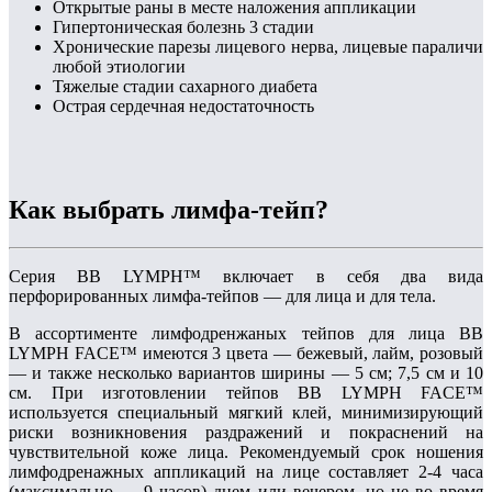
Открытые раны в месте наложения аппликации
Гипертоническая болезнь 3 стадии
Хронические парезы лицевого нерва, лицевые параличи
любой этиологии
Тяжелые стадии сахарного диабета
Острая сердечная недостаточность
Как выбрать лимфа-тейп?
Серия BB LYMPH™ включает в себя два вида
перфорированных лимфа-тейпов — для лица и для тела.
В ассортименте лимфодренжаных тейпов для лица BB
LYMPH FACE™ имеются 3 цвета — бежевый, лайм, розовый
— и также несколько вариантов ширины — 5 см; 7,5 см и 10
см. При изготовлении тейпов BB LYMPH FACE™
используется специальный мягкий клей, минимизирующий
риски возникновения раздражений и покраснений на
чувствительной коже лица. Рекомендуемый срок ношения
лимфодренажных аппликаций на лице составляет 2-4 часа
(максимально — 9 часов) днем или вечером, но не во время