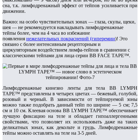
сна, т.к. лимфодренажный эффект от тейпов усиливается при
движении.
Важно: на особо чувствительных зонах — глаза, скулы, щеки,
шея — не рекомендуется накладывать лимфодренажные
тейпы более, чем на 4 часа во избежание
появления
нежелательных покраснений (гиперемии
)! Это
связано с более интенсивным рецепторным и
циркуляторным воздействием лимфа-тейпов в сравнении с
классическими тейпами для лица серии BB FACE TAPE™.
Лимфодренажные кинезио ленты для тела BB LYMPH
TAPE™ представлены в четырех цветах — бежевый, голубой,
розовый и черный. В зависимости от тейпируемой зоны
можно также подобрать данный тейп по ширине — 5 см; 7,5
см и 10 см. Клеевая основа BB LYMPH TAPE™ обеспечивает
лучшую фиксацию на теле и обладает гипоаллергенными
свойствами, что позволяет их использовать даже на таких
деликатных зонах, как декольте и грудь. Лимфодренажные
тейпы можно оставлять на теле на 3-5 дней.