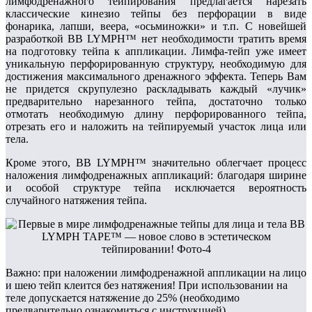
лимфодренажного тейпирования предлагается нарезать
классические кинезио тейпы без перфорации в виде
фонарика, лапши, веера, «осьминожки» и т.п. С новейшей
разработкой BB LYMPH™ нет необходимости тратить время
на подготовку тейпа к аппликации. Лимфа-тейп уже имеет
уникальную перфорированную структуру, необходимую для
достижения максимального дренажного эффекта. Теперь Вам
не придется скрупулезно раскладывать каждый «лучик»
предварительно нарезанного тейпа, достаточно только
отмотать необходимую длину перфорированного тейпа,
отрезать его и наложить на тейпируемый участок лица или
тела.
Кроме этого, BB LYMPH™ значительно облегчает процесс
наложения лимфодренажных аппликаций: благодаря ширине
и особой структуре тейпа исключается вероятность
случайного натяжения тейпа.
Важно: при наложении лимфодренажной аппликации на лицо
и шею тейп клеится без натяжения! При использовании на
теле допускается натяжение до 25% (необходимо
предварительно ознакомиться с инструкцией).