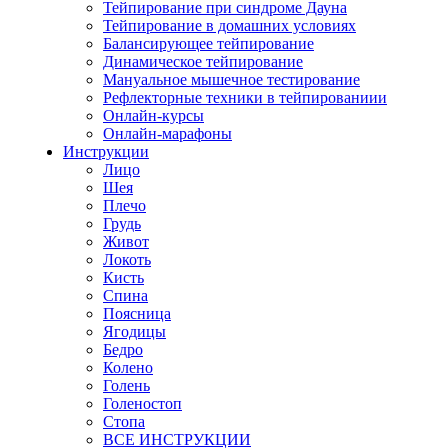
Тейпирование при синдроме Дауна
Тейпирование в домашних условиях
Балансирующее тейпирование
Динамическое тейпирование
Мануальное мышечное тестирование
Рефлекторные техники в тейпированиии
Онлайн-курсы
Онлайн-марафоны
Инструкции
Лицо
Шея
Плечо
Грудь
Живот
Локоть
Кисть
Спина
Поясница
Ягодицы
Бедро
Колено
Голень
Голеностоп
Стопа
ВСЕ ИНСТРУКЦИИ