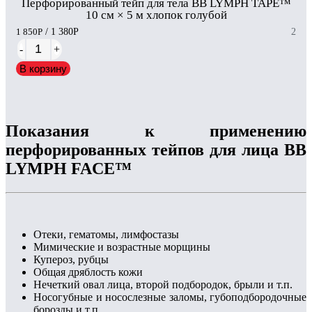
Перфорированный тейп для тела BB LYMPH TAPE™
10 см × 5 м хлопок голубой
1 850
Р
/ 1 380
Р
2
-
+
В корзину
Показания к применению
перфорированных тейпов для лица BB
LYMPH FACE™
Отеки, гематомы, лимфостазы
Мимические и возрастные морщины
Купероз, рубцы
Общая дряблость кожи
Нечеткий овал лица, второй подбородок, брыли и т.п.
Носогубные и носослезные заломы, губоподбородочные
борозды и т.п.