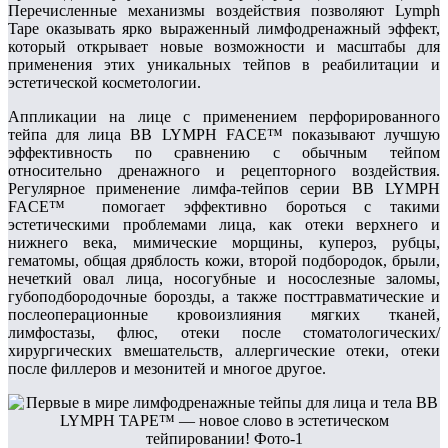
Перечисленные механизмы воздействия позволяют Lymph
Tape оказывать ярко выраженный лимфодренажный эффект,
который открывает новые возможности и масштабы для
применения этих уникальных тейпов в реабилитации и
эстетической косметологии.
Аппликации на лице с применением перфорированного
тейпа для лица BB LYMPH FACE™ показывают лучшую
эффективность по сравнению с обычным тейпом
относительно дренажного и рецепторного воздействия.
Регулярное применение лимфа-тейпов серии BB LYMPH
FACE™ помогает эффективно бороться с такими
эстетическими проблемами лица, как отеки верхнего и
нижнего века, мимические морщины, купероз, рубцы,
гематомы, общая дряблость кожи, второй подбородок, брыли,
нечеткий овал лица, носогубные и носослезные заломы,
губоподбородочные борозды, а также посттравматические и
послеоперационные кровоизлияния мягких тканей,
лимфостазы, флюс, отеки после стоматологических/
хирургических вмешательств, аллергические отеки, отеки
после филлеров и мезонитей и многое другое.