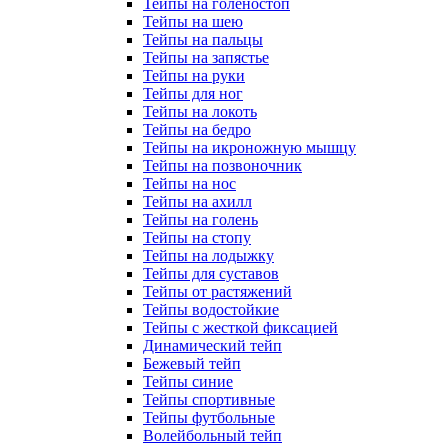
Тейпы на голеностоп
Тейпы на шею
Тейпы на пальцы
Тейпы на запястье
Тейпы на руки
Тейпы для ног
Тейпы на локоть
Тейпы на бедро
Тейпы на икроножную мышцу
Тейпы на позвоночник
Тейпы на нос
Тейпы на ахилл
Тейпы на голень
Тейпы на стопу
Тейпы на лодыжку
Тейпы для суставов
Тейпы от растяжений
Тейпы водостойкие
Тейпы с жесткой фиксацией
Динамический тейп
Бежевый тейп
Тейпы синие
Тейпы спортивные
Тейпы футбольные
Волейбольный тейп