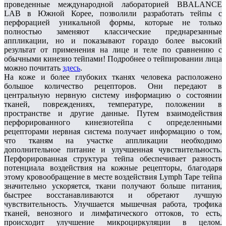
проведенные международной лабораторией BBALANCE
LAB в Южной Корее, позволили разработать тейпы с
перфорацией уникальной формы, которые не только
полностью заменяют классические преднарезанные
аппликации, но и показывают гораздо более высокий
результат от применения на лице и теле по сравнению с
обычными кинезио тейпами! Подробнее о тейпировании лица
можно почитать
здесь
.
На коже и более глубоких тканях человека расположено
большое количество рецепторов. Они передают в
центральную нервную систему информацию о состоянии
тканей, повреждениях, температуре, положении в
пространстве и другие данные. Путем взаимодействия
перфорированного кинезиотейпа с определенными
рецепторами нервная система получает информацию о том,
что тканям на участке аппликации необходимо
дополнительное питание и улучшенная чувствительность.
Перфорированная структура тейпа обеспечивает разность
потенциала воздействия на кожные рецепторы, благодаря
этому кровообращение в месте воздействия Lymph Tape тейпа
значительно ускоряется, ткани получают больше питания,
быстрее восстанавливаются и обретают лучшую
чувствительность. Улучшается мышечная работа, трофика
тканей, венозного и лимфатического оттоков, то есть,
происходит улучшение микроциркуляции в целом.