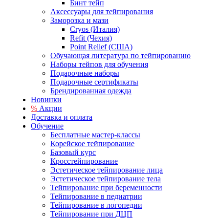
Бинт тейп
Аксессуары для тейпирования
Заморозка и мази
Cryos (Италия)
Refit (Чехия)
Point Relief (США)
Обучающая литература по тейпированию
Наборы тейпов для обучения
Подарочные наборы
Подарочные сертификаты
Брендированная одежда
Новинки
%
Акции
Доставка и оплата
Обучение
Бесплатные мастер-классы
Корейское тейпирование
Базовый курс
Кросстейпирование
Эстетическое тейпирование лица
Эстетическое тейпирование тела
Тейпирование при беременности
Тейпирование в педиатрии
Тейпирование в логопедии
Тейпирование при ДЦП