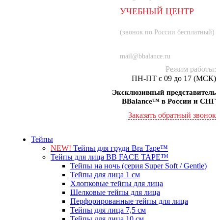
УЧЕБНЫЙ ЦЕНТР
8 (800) 707-55-21
(звонок по России бесплатный)
+7 (934) 000-77-75
mail@bbalance.ru
Режим работы:
ПН-ПТ с 09 до 17 (МСК)
Эксклюзивный представитель
BBalance™ в России и СНГ
Заказать обратный звонок
Тейпы
NEW!
Тейпы для груди Bra Tape™
Тейпы для лица BB FACE TAPE™
Тейпы на ночь (серия Super Soft / Gentle)
Тейпы для лица 1 см
Хлопковые тейпы для лица
Шелковые тейпы для лица
Перфорированные тейпы для лица
Тейпы для лица 7,5 см
Тейпы для лица 10 см