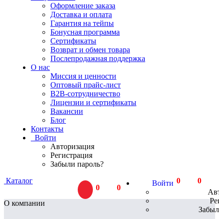
Оформление заказа
Доставка и оплата
Гарантия на тейпы
Бонусная программа
Сертификаты
Возврат и обмен товара
Послепродажная поддержка
О нас
Миссия и ценности
Оптовый прайс-лист
В2В-сотрудничество
Лицензии и сертификаты
Вакансии
Блог
Контакты
Войти
Авторизация
Регистрация
Забыли пароль?
Каталог
0
тов.
0
Р
Войти
0
тов.
0
Р
Ав
Ре
О компании
Забыл