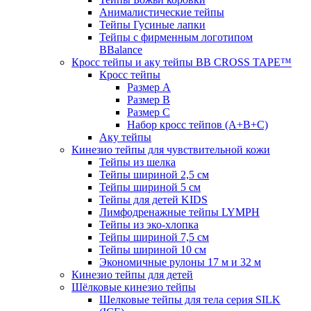
Анималистические тейпы
Тейпы Гусиные лапки
Тейпы с фирменным логотипом
BBalance
Кросс тейпы и аку тейпы BB CROSS TAPE™
Кросс тейпы
Размер А
Размер B
Размер С
Набор кросс тейпов (А+B+C)
Аку тейпы
Кинезио тейпы для чувствительной кожи
Тейпы из шелка
Тейпы шириной 2,5 см
Тейпы шириной 5 см
Тейпы для детей KIDS
Лимфодренажные тейпы LYMPH
Тейпы из эко-хлопка
Тейпы шириной 7,5 см
Тейпы шириной 10 см
Экономичные рулоны 17 м и 32 м
Кинезио тейпы для детей
Шёлковые кинезио тейпы
Шелковые тейпы для тела серия SILK