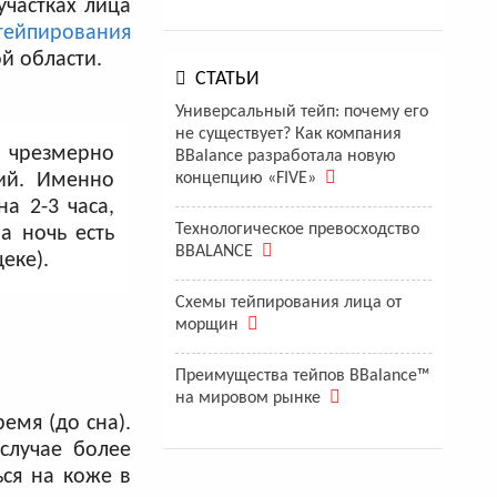
участках лица
тейпирования
й области.
СТАТЬИ
Универсальный тейп: почему его
не существует? Как компания
и чрезмерно
BBalance разработала новую
ний. Именно
концепцию «FIVE»
а 2-3 часа,
Технологическое превосходство
а ночь есть
BBALANCE
еке).
Схемы тейпирования лица от
морщин
Преимущества тейпов BBalance™
на мировом рынке
емя (до сна).
случае более
ься на коже в