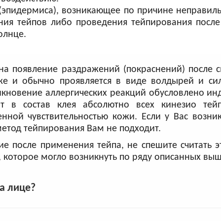
(эпидермиса), возникающее по причине неправиль
ения тейпов либо проведения тейпирования посл
олнце.
на появление раздражений (покраснений) после с
же и обычно проявляется в виде волдырей и сил
никновение аллергических реакций обусловлено и
т в состав клея абсолютно всех кинезио тей
ной чувствительностью кожи. Если у Вас возни
 метод тейпирования Вам не подходит.
е после применения тейпа, не спешите считать э
, которое могло возникнуть по ряду описанных выш
а лице?