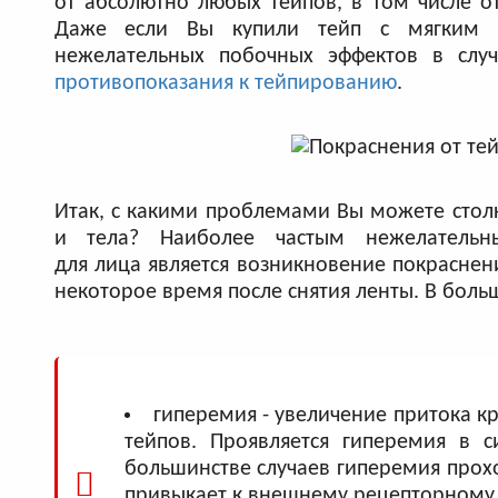
от абсолютно любых тейпов, в том числе о
Даже если Вы купили тейп с мягким к
нежелательных побочных эффектов в случ
противопоказания к тейпированию
.
Итак, с какими проблемами Вы можете столк
и тела? Наиболее частым нежелатель
для лица является возникновение покраснен
некоторое время после снятия ленты. В боль
гиперемия - увеличение притока к
тейпов. Проявляется гиперемия в 
большинстве случаев гиперемия прохо
привыкает к внешнему рецепторному 