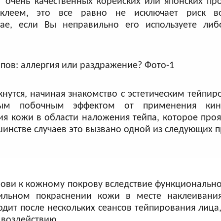
т очень качественных корейских или японских пр
леем, это все равно не исключает риск во
ае, если Вы неправильно его используете либ
нутся, начиная знакомство с эстетическим тейпи
ным побочным эффектом от применения кин
ия кожи в области наложения тейпа, которое проя
шинстве случаев это вызвано одной из следующих 
рови к кожному покрову вследствие функционально
сильном покраснении кожи в месте наклеивани
дит после нескольких сеансов тейпирования лица,
воздействию.