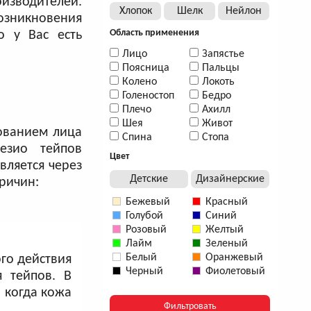
оизводителей.
Хлопок
Шелк
Нейлон
зникновения
Область применения
о у Вас есть
Лицо
Запястье
Поясница
Пальцы
Колено
Локоть
Голеностоп
Бедро
Плечо
Ахилл
Шея
Живот
рованием лица
Спина
Стопа
езио тейпов
Цвет
вляется через
Детские
Дизайнерские
причин:
Бежевый
Красный
Голубой
Синий
Розовый
Желтый
Лайм
Зеленый
Белый
Оранжевый
го действия
Черный
Фиолетовый
я тейпов. В
 когда кожа