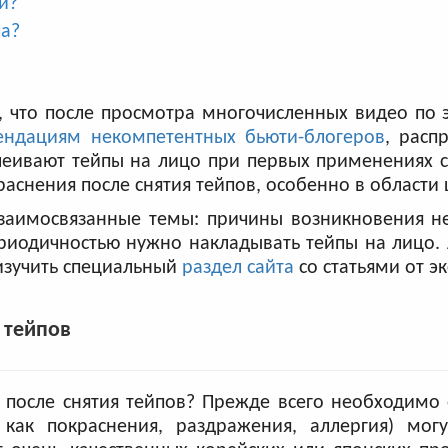
й?
па?
м, что после просмотра многочисленных видео по 
ендациям некомпетентных бьюти-блогеров
, расп
ивают тейпы на лицо при первых применениях ср
раснения после снятия тейпов, особенно в области щ
взаимосвязанные темы: причины возникновения н
ериодичностью нужно накладывать тейпы на лицо.
 изучить специальный
раздел сайта
со статьями от эк
 тейпов
 после снятия тейпов? Прежде всего необходимо 
как покраснения, раздражения, аллергия) могу