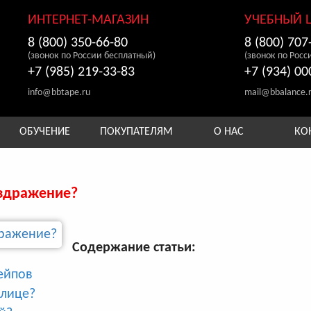
ИНТЕРНЕТ-МАГАЗИН
УЧЕБНЫЙ 
8 (800) 350-66-80
8 (800) 707
(звонок по России бесплатный)
(звонок по Росс
+7 (985) 219-33-83
+7 (934) 00
info@bbtape.ru
mail@bbalance.
ОБУЧЕНИЕ
ПОКУПАТЕЛЯМ
О НАС
КО
аздражение?
Содержание статьи:
ейпов
 лице?