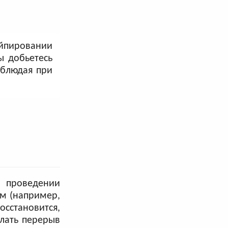
йпировании
ы добьетесь
облюдая при
в проведении
ом (например,
осстановится,
елать перерыв