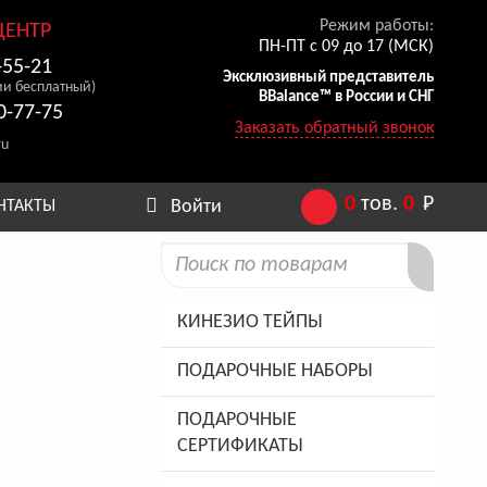
Режим работы:
ЦЕНТР
ПН-ПТ с 09 до 17 (МСК)
-55-21
Эксклюзивный представитель
ии бесплатный)
BBalance™ в России и СНГ
0-77-75
Заказать обратный звонок
ru
0
тов.
0
Р
Войти
НТАКТЫ
КИНЕЗИО ТЕЙПЫ
ПОДАРОЧНЫЕ НАБОРЫ
ПОДАРОЧНЫЕ
СЕРТИФИКАТЫ