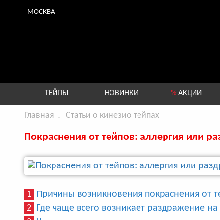
МОСКВА
ТЕЙПЫ
НОВИНКИ
%
АКЦИИ
Главная
Статьи о кинезио тейпах
Покраснения от тейпов: аллергия или р
1
Причины возникновения покраснения от т
2
Где чаще всего возникает раздражение на