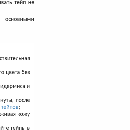
вать тейп не
о основными
ствительная
го цвета без
пидермиса и
нуты, после
 тейпов
;
рживая кожу
йте тейпы в