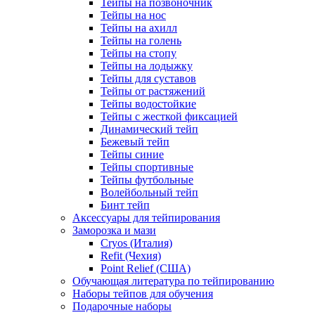
Тейпы на позвоночник
Тейпы на нос
Тейпы на ахилл
Тейпы на голень
Тейпы на стопу
Тейпы на лодыжку
Тейпы для суставов
Тейпы от растяжений
Тейпы водостойкие
Тейпы с жесткой фиксацией
Динамический тейп
Бежевый тейп
Тейпы синие
Тейпы спортивные
Тейпы футбольные
Волейбольный тейп
Бинт тейп
Аксессуары для тейпирования
Заморозка и мази
Cryos (Италия)
Refit (Чехия)
Point Relief (США)
Обучающая литература по тейпированию
Наборы тейпов для обучения
Подарочные наборы