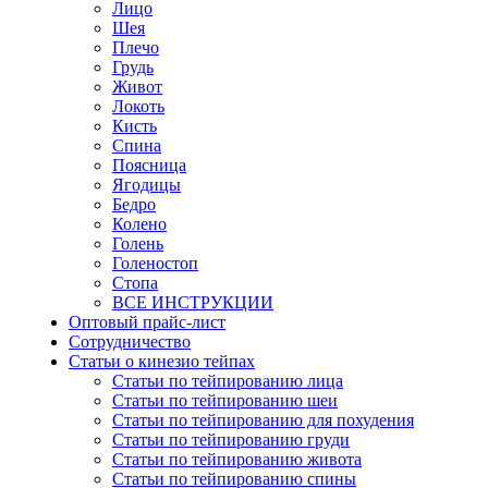
Лицо
Шея
Плечо
Грудь
Живот
Локоть
Кисть
Спина
Поясница
Ягодицы
Бедро
Колено
Голень
Голеностоп
Стопа
ВСЕ ИНСТРУКЦИИ
Оптовый прайс-лист
Сотрудничество
Статьи о кинезио тейпах
Статьи по тейпированию лица
Статьи по тейпированию шеи
Статьи по тейпированию для похудения
Статьи по тейпированию груди
Статьи по тейпированию живота
Статьи по тейпированию спины