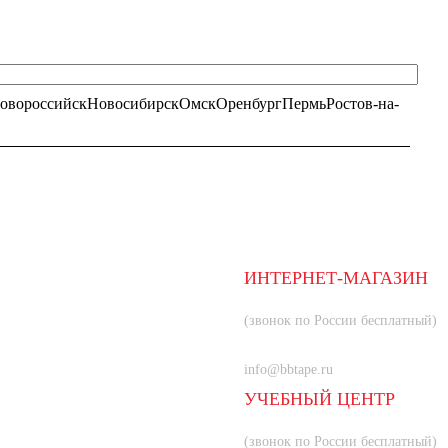
овороссийск
Новосибирск
Омск
Оренбург
Пермь
Ростов-на-
ИНТЕРНЕТ-МАГАЗИН
8 (800) 350-66-80
(звонок по России бесплатный)
+7 (985) 219-33-83
info@bbtape.ru
УЧЕБНЫЙ ЦЕНТР
8 (800) 707-55-21
(звонок по России бесплатный)