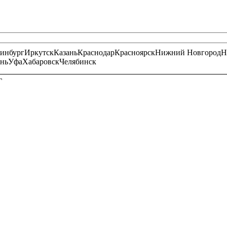
ринбург
Иркутск
Казань
Краснодар
Красноярск
Нижний Новгород
Н
нь
Уфа
Хабаровск
Челябинск
Г