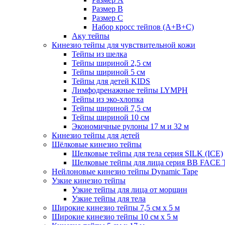
Размер B
Размер С
Набор кросс тейпов (А+B+C)
Аку тейпы
Кинезио тейпы для чувствительной кожи
Тейпы из шелка
Тейпы шириной 2,5 см
Тейпы шириной 5 см
Тейпы для детей KIDS
Лимфодренажные тейпы LYMPH
Тейпы из эко-хлопка
Тейпы шириной 7,5 см
Тейпы шириной 10 см
Экономичные рулоны 17 м и 32 м
Кинезио тейпы для детей
Шёлковые кинезио тейпы
Шелковые тейпы для тела серия SILK (ICE)
Шелковые тейпы для лица серия BB FACE
Нейлоновые кинезио тейпы Dynamic Tape
Узкие кинезио тейпы
Узкие тейпы для лица от морщин
Узкие тейпы для тела
Широкие кинезио тейпы 7,5 см x 5 м
Широкие кинезио тейпы 10 см х 5 м