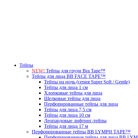
Тейпы
NEW!
Тейпы для груди Bra Tape™
Тейпы для лица BB FACE TAPE™
Тейпы на ночь (серия Super Soft / Gentle)
Тейпы для лица 1 см
Хлопковые тейпы для лица
Шелковые тейпы для лица
Перфорированные тейпы для лица
Тейпы для лица 7,5 см
Тейпы для лица 10 см
Леопардовые лифтинг-тейпы
Тейпы для лица 17 м
Перфорированные тейпы BB LYMPH TAPE™
Перфорированные тейпы для лица BB L