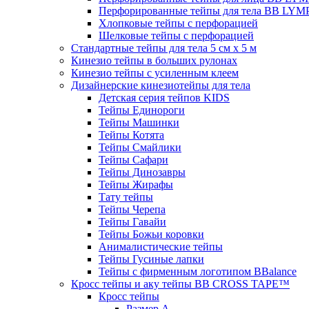
Перфорированные тейпы для тела BB LY
Хлопковые тейпы с перфорацией
Шелковые тейпы с перфорацией
Стандартные тейпы для тела 5 см x 5 м
Кинезио тейпы в больших рулонах
Кинезио тейпы с усиленным клеем
Дизайнерские кинезиотейпы для тела
Детская серия тейпов KIDS
Тейпы Единороги
Тейпы Машинки
Тейпы Котята
Тейпы Смайлики
Тейпы Сафари
Тейпы Динозавры
Тейпы Жирафы
Тату тейпы
Тейпы Черепа
Тейпы Гавайи
Тейпы Божьи коровки
Анималистические тейпы
Тейпы Гусиные лапки
Тейпы с фирменным логотипом BBalance
Кросс тейпы и аку тейпы BB CROSS TAPE™
Кросс тейпы
Размер А