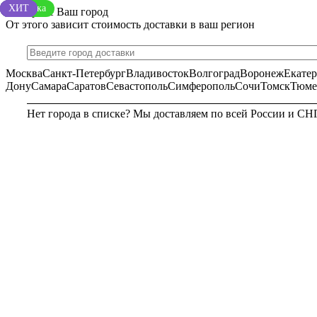
ХИТ
ХИТ
ХИТ
ХИТ
Новинка
ХИТ
ХИТ
ХИТ
Выберите Ваш город
От этого зависит стоимость доставки в ваш регион
Москва
Санкт-Петербург
Владивосток
Волгоград
Воронеж
Екате
Дону
Самара
Саратов
Севастополь
Симферополь
Сочи
Томск
Тюме
Нет города в списке? Мы доставляем по всей России и СН
МОСКВА