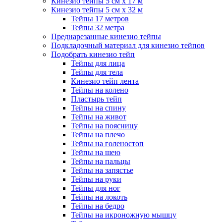
Кинезио тейпы 5 см x 17 м
Кинезио тейпы 5 см х 32 м
Тейпы 17 метров
Тейпы 32 метра
Преднарезанные кинезио тейпы
Подкладочный материал для кинезио тейпов
Подобрать кинезио тейп
Тейпы для лица
Тейпы для тела
Кинезио тейп лента
Тейпы на колено
Пластырь тейп
Тейпы на спину
Тейпы на живот
Тейпы на поясницу
Тейпы на плечо
Тейпы на голеностоп
Тейпы на шею
Тейпы на пальцы
Тейпы на запястье
Тейпы на руки
Тейпы для ног
Тейпы на локоть
Тейпы на бедро
Тейпы на икроножную мышцу