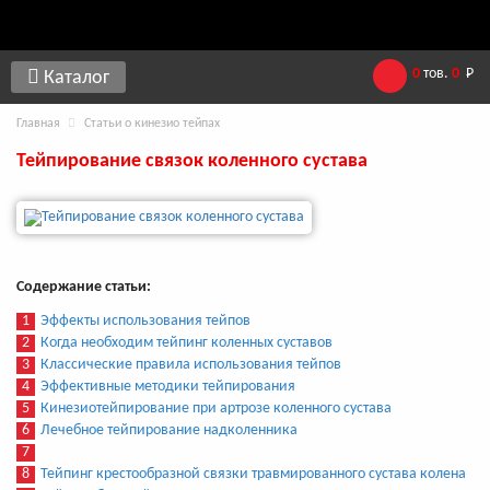
0
тов.
0
Р
Каталог
Главная
Статьи о кинезио тейпах
Тейпирование связок коленного сустава
Содержание статьи:
1
Эффекты использования тейпов
2
Когда необходим тейпинг коленных суставов
3
Классические правила использования тейпов
4
Эффективные методики тейпирования
5
Кинезиотейпирование при артрозе коленного сустава
6
Лечебное тейпирование надколенника
7
8
Тейпинг крестообразной связки травмированного сустава колена