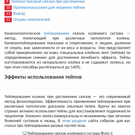
9
Тейпинг боковой связки при растяжении
10
Противопоказания для ношения тейпов
11
Вывод
12
Отзывы покупателей
Кинезиологическое
тейпирование
связок коленного сустава —
метод, помогающий при различных патологиях колена.
Кинезиотейпирование показано и спортсменам, и людям, далеким
от спорта, вне зависимости от их веса и возраста. Оно представляет
собой прикрепление на кожу специальных клейких лент (тейпов) по
определенным схемам для достижения лечебного эффекта. Тейпы
изготавливаются из натурального хлопка и не содержат латекса, но
при этом способны растягиваться до 140%.
Эффекты использования тейпов
Тейпирование колена при растяжении связок — это современный
метод физиотерапии. Эффективность применение тейпирования при
различных патологиях доказана опытным путем. Врачи во многих
странах активно используют тейпы для восстановления подвижности
пациентов. Кинезио ленты универсальны и незаменимы при лечении
болезней суставов и мышц. В
этом разделе
сайта собрали для вас
статьи про тейпирование разных частей тела.