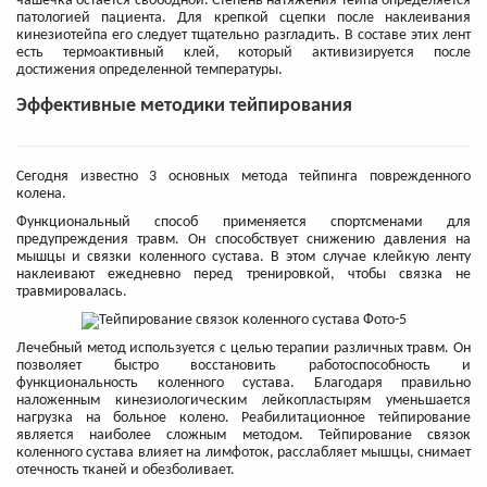
чашечка остается свободной. Степень натяжения тейпа определяется
патологией пациента. Для крепкой сцепки после наклеивания
кинезиотейпа его следует тщательно разгладить. В составе этих лент
есть термоактивный клей, который активизируется после
достижения определенной температуры.
Эффективные методики тейпирования
Сегодня известно 3 основных метода тейпинга поврежденного
колена.
Функциональный способ применяется спортсменами для
предупреждения травм. Он способствует снижению давления на
мышцы и связки коленного сустава. В этом случае клейкую ленту
наклеивают ежедневно перед тренировкой, чтобы связка не
травмировалась.
Лечебный метод используется с целью терапии различных травм. Он
позволяет быстро восстановить работоспособность и
функциональность коленного сустава. Благодаря правильно
наложенным кинезиологическим лейкопластырям уменьшается
нагрузка на больное колено. Реабилитационное тейпирование
является наиболее сложным методом. Тейпирование связок
коленного сустава влияет на лимфоток, расслабляет мышцы, снимает
отечность тканей и обезболивает.