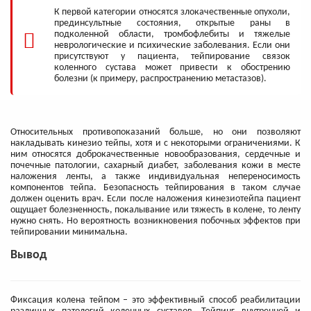
К первой категории относятся злокачественные опухоли,
прединсультные состояния, открытые раны в
подколенной области, тромбофлебиты и тяжелые
неврологические и психические заболевания. Если они
присутствуют у пациента, тейпирование связок
коленного сустава может привести к обострению
болезни (к примеру, распространению метастазов).
Относительных противопоказаний больше, но они позволяют
накладывать кинезио тейпы, хотя и с некоторыми ограничениями. К
ним относятся доброкачественные новообразования, сердечные и
почечные патологии, сахарный диабет, заболевания кожи в месте
наложения ленты, а также индивидуальная непереносимость
компонентов тейпа. Безопасность тейпирования в таком случае
должен оценить врач. Если после наложения кинезиотейпа пациент
ощущает болезненность, покалывание или тяжесть в колене, то ленту
нужно снять. Но вероятность возникновения побочных эффектов при
тейпировании минимальна.
Вывод
Фиксация колена тейпом – это эффективный способ реабилитации