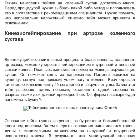
Техник нанесения тейпов на коленный сустав достаточно много.
Перед процедурой нужно выбрать какой-либо метод и использовать
его в соответствие с рекомендациями специалиста. Нужно помнить,
что неправильно наложенный кинезио тейп может привести к
осложнению.
Кинезиотейпирование при артрозе коленного
сустава
Вялотекущий воспалительный процесс и болезненность, вызванные
артрозом, можно купировать тейпированием внутренней и внешней
связки колена. Пластырь наклеивают прямо на мышцы, окружающие
сустав. Он поможет снять их напряжение. Пациент ложится на
кушетку, согнув под прямым углом ногу в колене. Врач отрезает
кинезиологическую ленту 25 см длиной и закругляет углы. Затем этот
тейп разрезают вдоль пополам, оставляя с одной стороны не
разрезанным кусок длиной примерно 5 см. Т.е. форма пластыря будет
напоминать букву Y.
Основание тейпа нужно закрепить на бугристости большеберцовой
кости под коленом. Затем вверх от основания наклеиваются хвосты
ленты с минимальным натяжением на наружной и внутренней
поверхности колена. В результате этих манипуляций коленная