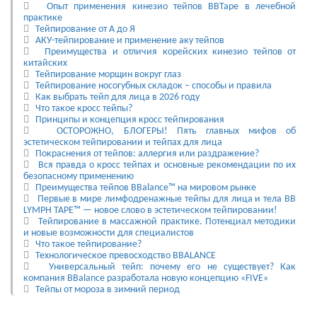
Опыт применения кинезио тейпов BBTape в лечебной
практике
Тейпирование от А до Я
АКУ-тейпирование и применение аку тейпов
Преимущества и отличия корейских кинезио тейпов от
китайских
Тейпирование морщин вокруг глаз
Тейпирование носогубных складок – способы и правила
Как выбрать тейп для лица в 2026 году
Что такое кросс тейпы?
Принципы и концепция кросс тейпирования
ОСТОРОЖНО, БЛОГЕРЫ! Пять главных мифов об
эстетическом тейпировании и тейпах для лица
Покраснения от тейпов: аллергия или раздражение?
Вся правда о кросс тейпах и основные рекомендации по их
безопасному применению
Преимущества тейпов BBalance™ на мировом рынке
Первые в мире лимфодренажные тейпы для лица и тела BB
LYMPH TAPE™ — новое слово в эстетическом тейпировании!
Тейпирование в массажной практике. Потенциал методики
и новые возможности для специалистов
Что такое тейпирование?
Технологическое превосходство BBALANCE
Универсальный тейп: почему его не существует? Как
компания BBalance разработала новую концепцию «FIVE»
Тейпы от мороза в зимний период