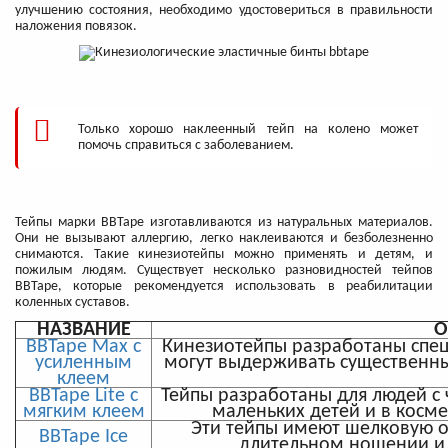
улучшению состояния, необходимо удостовериться в правильности
наложения повязок.
Только хорошо наклеенный тейп на колено может
помочь справиться с заболеванием.
Тейпы марки BBTape изготавливаются из натуральных материалов.
Они не вызывают аллергию, легко наклеиваются и безболезненно
снимаются. Такие кинезиотейпы можно применять и детям, и
пожилым людям. Существует несколько разновидностей тейпов
BBTape, которые рекомендуется использовать в реабилитации
коленных суставов.
НАЗВАНИЕ
О
BBTape Max с
Кинезиотейпы разработаны спец
усиленным
могут выдерживать существенны
клеем
BBTape Lite с
Тейпы разработаны для людей с 
мягким клеем
маленьких детей и в косм
Эти тейпы имеют шелковую о
BBTape Ice
длительном ношении и 