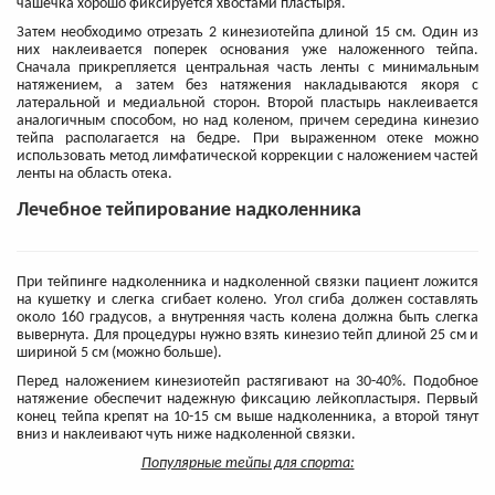
чашечка хорошо фиксируется хвостами пластыря.
Затем необходимо отрезать 2 кинезиотейпа длиной 15 см. Один из
них наклеивается поперек основания уже наложенного тейпа.
Сначала прикрепляется центральная часть ленты с минимальным
натяжением, а затем без натяжения накладываются якоря с
латеральной и медиальной сторон. Второй пластырь наклеивается
аналогичным способом, но над коленом, причем середина кинезио
тейпа располагается на бедре. При выраженном отеке можно
использовать метод лимфатической коррекции с наложением частей
ленты на область отека.
Лечебное тейпирование надколенника
При тейпинге надколенника и надколенной связки пациент ложится
на кушетку и слегка сгибает колено. Угол сгиба должен составлять
около 160 градусов, а внутренняя часть колена должна быть слегка
вывернута. Для процедуры нужно взять кинезио тейп длиной 25 см и
шириной 5 см (можно больше).
Перед наложением кинезиотейп растягивают на 30-40%. Подобное
натяжение обеспечит надежную фиксацию лейкопластыря. Первый
конец тейпа крепят на 10-15 см выше надколенника, а второй тянут
вниз и наклеивают чуть ниже надколенной связки.
Популярные тейпы для спорта: