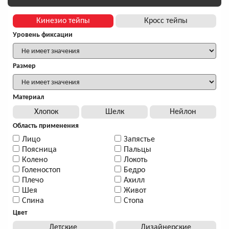
Кинезио тейпы
Кросс тейпы
Уровень фиксации
Размер
Материал
Хлопок
Шелк
Нейлон
Область применения
Лицо
Запястье
Поясница
Пальцы
Колено
Локоть
Голеностоп
Бедро
Плечо
Ахилл
Шея
Живот
Спина
Стопа
Цвет
Детские
Дизайнерские