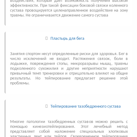
воздействия, который дает возможность получения высокой
эффективности. При такой фиксации боковой связки коленного
сустава провоцируется целенаправленное воздействие на зону
травмы. Не ограничивается движение самого сустава
Пластырь для бега
Занятия спортом несут определенные риски для здоровья. Бег в
число исключений не входит. Растяжения связок, боли в
лодыжке, повреждения стопы, микроразрывы мышц, травмы
подколенного сухожилия и другие неприятности нарушают
привычный темп тренировки и отрицательно влияют на общие
результаты. Но тейпирование предлагает решение этой
проблемы.
Тейпирование тазобедренного сустава
Многие патологии тазобедренных суставов можно решить с
помощью кинезиотейпирования. Этот лечебный метод
представляет собой наложение специальных хлопковых
эластичных лент или тейпов. Своевременное тейпирование