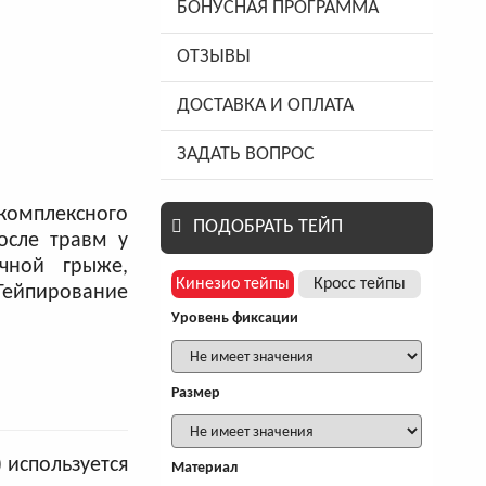
БОНУСНАЯ ПРОГРАММА
ОТЗЫВЫ
ДОСТАВКА И ОПЛАТА
ЗАДАТЬ ВОПРОС
омплексного
ПОДОБРАТЬ ТЕЙП
осле травм у
очной грыже,
Кинезио тейпы
Кросс тейпы
Тейпирование
Уровень фиксации
Размер
 используется
Материал