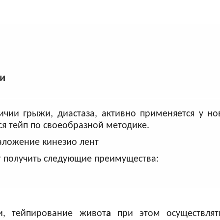
и
ичии грыжи, диастаза, активно применяется у н
ся тейп по своеобразной методике.
т получить следующие преимущества:
и, тейпирование живот
а
при этом осуществля