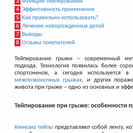
3
Функции тейпирования
4
Эффективность применения
5
Как правильно использовать?
6
Лечение новорожденных детей
7
Выводы
8
Отзывы покупателей
Тейпирование грыжи – современный мет
подхода. Технология появилась более соро
спортсменов, а сегодня используется в
межпозвоночных грыжах
, и других пораж
живота при грыже – одно из основных и эф
Тейпирование при грыже: особенности 
Кинезио тейпы
представляют собой ленту, ко