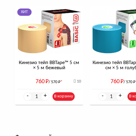
ХИТ
Кинезио тейп BBTape™ 5 см
Кинезио тейп BBTap
× 5 м бежевый
см × 5 м голу
760
Р
760
Р
10
/ 570
Р
*
/ 570
Р
-
+
-
+
В корзину
В к