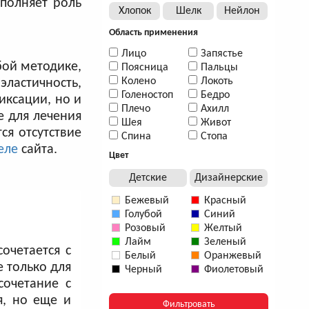
полняет роль
Хлопок
Шелк
Нейлон
Область применения
Лицо
Запястье
бой методике,
Поясница
Пальцы
Колено
Локоть
ластичность,
Голеностоп
Бедро
иксации, но и
Плечо
Ахилл
е для лечения
Шея
Живот
ся отсутствие
Спина
Стопа
еле
сайта.
Цвет
Детские
Дизайнерские
Бежевый
Красный
Голубой
Синий
Розовый
Желтый
Лайм
Зеленый
очетается с
Белый
Оранжевый
 только для
Черный
Фиолетовый
сочетание с
я, но еще и