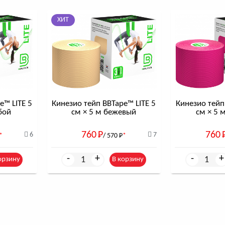
ХИТ
e™ LITE 5
Кинезио тейп BBTape™ LITE 5
Кинезио тейп
бой
см × 5 м бежевый
см × 5 
760
Р
760
6
7
*
/ 570
Р
*
-
+
-
+
орзину
В корзину