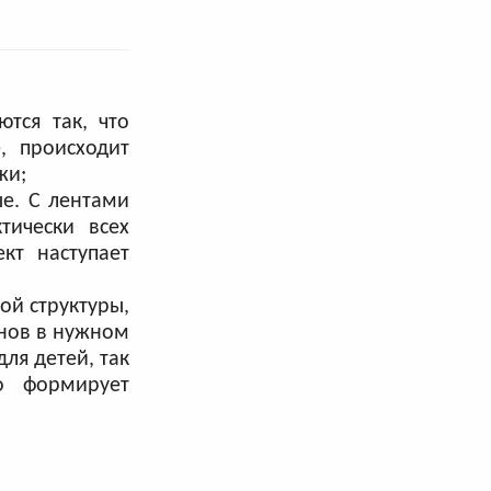
тся так, что
, происходит
жи;
е. С лентами
тически всех
кт наступает
ой структуры,
анов в нужном
ля детей, так
о формирует