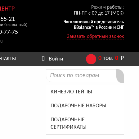
Режим работы:
ЦЕНТР
ПН-ПТ с 09 до 17 (МСК)
-55-21
Эксклюзивный представитель
ии бесплатный)
BBalance™ в России и СНГ
0-77-75
Заказать обратный звонок
ru
0
тов.
0
Р
Войти
НТАКТЫ
КИНЕЗИО ТЕЙПЫ
ПОДАРОЧНЫЕ НАБОРЫ
ПОДАРОЧНЫЕ
СЕРТИФИКАТЫ