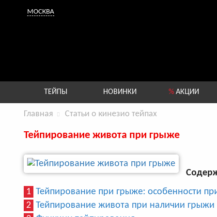
МОСКВА
ТЕЙПЫ
НОВИНКИ
%
АКЦИИ
Главная
Статьи о кинезио тейпах
Тейпирование живота при грыже
Содерж
1
Тейпирование при грыже: особенности п
2
Тейпирование живота при наличии грыжи