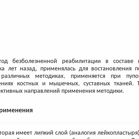
од безболезненной реабилитации в составе к
ка лет назад, применялась для востановления п
 различных методиках, применяется при пуп
ениях костных и мышечных, суставных тканей. 
фективных направлений применения методики.
применения
торая имеет липкий слой (аналогия лейкопластыря)