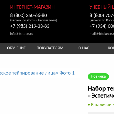
ИНТЕРНЕТ-МАГАЗИН
УЧЕБНЫЙ 
8 (800) 350-66-80
8 (800) 707
(звонок по России бесплатный)
(звонок по Росс
+7 (985) 219-33-83
+7 (934) 00
info@bbtape.ru
mail@bbalance.
ОБУЧЕНИЕ
ПОКУПАТЕЛЯМ
О НАС
КО
Новинка
Набор те
«Эстетич
• В наличии 