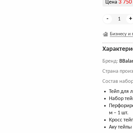
3 750
Цена
-
+
Бизнесу и
Характери
Бренд:
BBala
Cтрана произ
Состав набор
Тейп для л
Набор тейп
Перфориро
м – 1 шт.
Кросс тей
Аку тейпы 