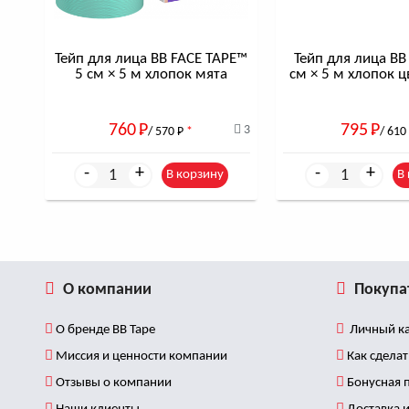
Тейп для лица BB FACE TAPE™
Тейп для лица BB
5 см × 5 м хлопок мята
см × 5 м хлопок ц
760
Р
795
Р
3
/ 570
Р
*
/ 610
-
+
-
+
В корзину
В
О компании
Покупа
О бренде BB Tape
Личный ка
Миссия и ценности компании
Как сделат
Отзывы о компании
Бонусная 