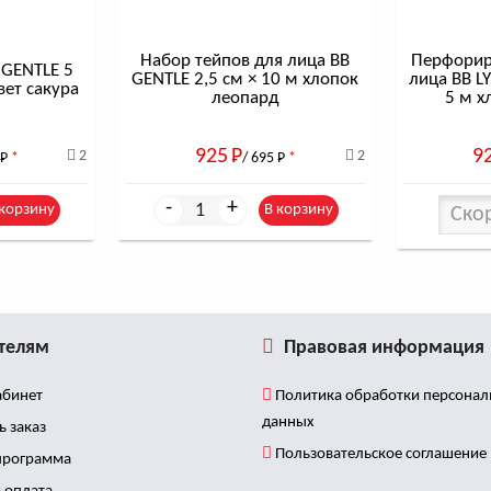
Набор тейпов для лица BB
Перфорир
 GENTLE 5
GENTLE 2,5 см × 10 м хлопок
лица BB L
вет сакура
леопард
5 м х
925
Р
9
2
2
Р
*
/ 695
Р
*
-
+
 корзину
В корзину
Ско
телям
Правовая информация
бинет
Политика обработки персона
данных
ь заказ
Пользовательское соглашение
программа