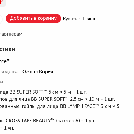
Р
Добавить в корзину
Купить в 1 клик
 партнерам
стики
nce™
водства:
Южная Корея
а:
ица BB SUPER SOFT™ 5 см × 5 м – 1 шт.
ов для лица BB SUPER SOFT™ 2,5 см × 10 м – 1 шт.
ванные тейпы для лица BB LYMPH FACE™ 5 см × 5
пы CROSS TAPE BEAUTY™ (размер А) – 1 уп.
– 1 уп.