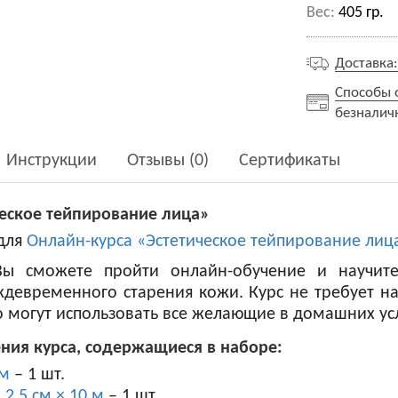
Вес:
405 гр.
Доставка
Способы 
безналич
Инструкции
Отзывы (0)
Сертификаты
ческое тейпирование лица»
для
Онлайн-курса «Эстетическое тейпирование лиц
ы сможете пройти онлайн-обучение и научитес
евременного старения кожи. Курс не требует н
о могут использовать все желающие в домашних ус
ия курса, содержащиеся в наборе:
 м
– 1 шт.
2,5 см × 10 м
– 1 шт.