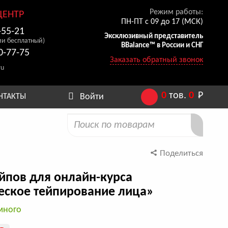
Режим работы:
ЦЕНТР
ПН-ПТ с 09 до 17 (МСК)
-55-21
Эксклюзивный представитель
ии бесплатный)
BBalance™ в России и СНГ
0-77-75
Заказать обратный звонок
ru
0
тов.
0
Р
Войти
НТАКТЫ
Поделиться
йпов для онлайн-курса
еское тейпирование лица»
много