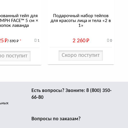
П
ованный тейп для
Подарочный набор тейпов
YMPH FACE™ 5 см ×
для красоты лица и тела «2 в
лопок лаванда
1»
25
Р
2 260
Р
1
0
/ 690
Р
*
Скоро поступит
ро поступит
Есть вопросы? Звоните:
8 (800) 350-
66-80
льных
Вопросы по заказам?