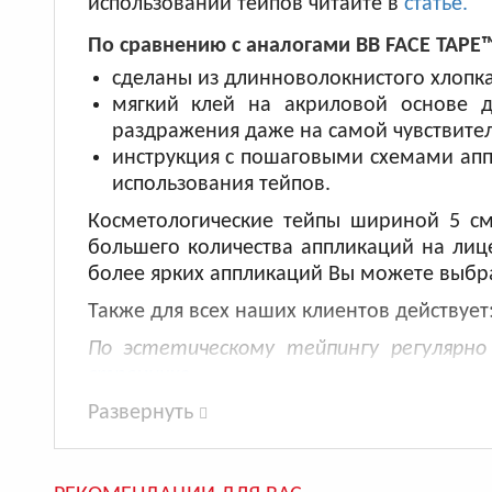
использовании тейпов читайте в
статье.
По сравнению с аналогами BB FACE TAPE
сделаны из длинноволокнистого хлопка
мягкий клей на акриловой основе д
раздражения даже на самой чувствите
инструкция с пошаговыми схемами апп
использования тейпов.
Косметологические тейпы шириной 5 
большего количества аппликаций на лице
более ярких аппликаций Вы можете выбрат
Также для всех наших клиентов действует
По эстетическому тейпингу регулярн
страничке.
Развернуть