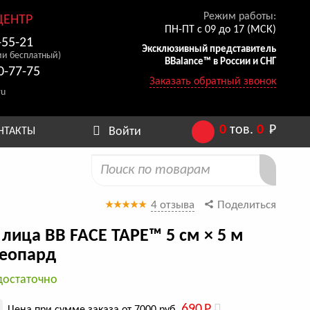
Режим работы:
ЦЕНТР
ПН-ПТ с 09 до 17 (МСК)
-55-21
Эксклюзивный представитель
ии бесплатный)
BBalance™ в России и СНГ
0-77-75
Заказать обратный звонок
ru
0
тов.
0
Р
Войти
НТАКТЫ
4 отзыва
Поделиться
 лица BB FACE TAPE™ 5 см × 5 м
леопард
достаточно
690
Р