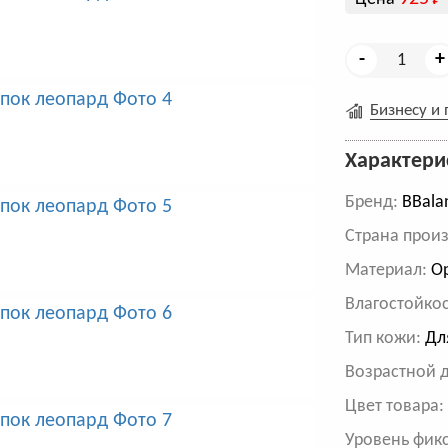
-
+
Бизнесу и
Характери
Бренд:
BBala
Cтрана произ
Материал:
Ор
Влагостойкос
Тип кожи:
Для
Возрастной 
Цвет товара
Уровень фик