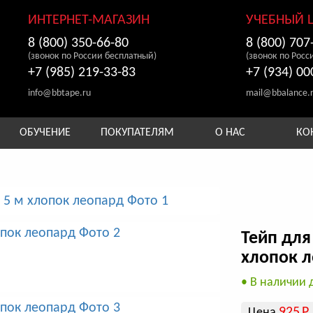
ИНТЕРНЕТ-МАГАЗИН
УЧЕБНЫЙ 
8 (800) 350-66-80
8 (800) 707
(звонок по России бесплатный)
(звонок по Росс
+7 (985) 219-33-83
+7 (934) 00
info@bbtape.ru
mail@bbalance.
ОБУЧЕНИЕ
ПОКУПАТЕЛЯМ
О НАС
КО
Тейп для
хлопок 
• В наличии 
925
Р
Цена