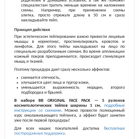
родителей в домашних условиях, а так же поможет
специалистам тратить меньше времени на наложение
схемы. Например, при применении схемы
улитка, просто отрежьте длину в 50 см и сразу
накладывайте тейп.
Принцип действия
При эстетическом тейпировании важно привести лицевые
мышцы в нормотонус, простимулировать кровоток и
лимфоток. Для этого тейпы накладывают на лицо по
специально разработанным схемам. Во время аппликации
кожный покров приподнимается, происходит стимуляция
мышц и тканей.
Поэтому процедура дает сразу несколько эффектов:
снимается отечность,
улучшается цвет лица и тургор кожи,
уменьшается выраженность морщин, второго
подбородка и брылей.
В наборе BB ORIGINAL FACE PACK — 5 рулонов
косметологических тейпов ширины 1 см,
подробные
инструкции со схемами
. Можно провести полноценный
курс омолаживающего тейпинга, а эффект будет заметен
уже после первой процедуры!
Для всех наших покупателей доступна
бесплатная
постпродажная поддержка
.