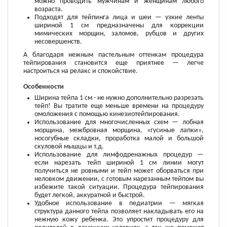
можно проводить мужчинам и женщинам любого
возраста.
Подходят для тейпинга лица и шеи — узкие ленты
шириной 1 см предназначены для коррекции
мимических морщин, заломов, рубцов и других
несовершенств.
А благодаря нежным пастельным оттенкам процедура
тейпирования становится еще приятнее — легче
настроиться на релакс и спокойствие.
Особенности
Ширина тейпа 1 см - не нужно дополнительно разрезать
тейп! Вы тратите еще меньше времени на процедуру
омоложения с помощью кинезиотейпирования.
Использование для многочисленных схем — лобная
морщина, межбровная морщина, «гусиные лапки»,
носогубные складки, проработка малой и большой
скуловой мышцы и т.д.
Использование для лимфодренажных процедур —
если нарезать тейп шириной 1 см линии могут
получиться не ровными и тейп может оборваться при
неловком движении, с готовым нарезанным тейпом вы
избежите такой ситуации. Процедура тейпирования
будет легкой, аккуратной и быстрой.
Удобное использование в педиатрии — мягкая
структура данного тейпа позволяет накладывать его на
нежную кожу ребенка. Это упростит процедуру для