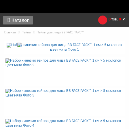
0
тов.
0
Р
Каталог
Главная
Тейпы
Тейпы для лица BB FACE TAPE™