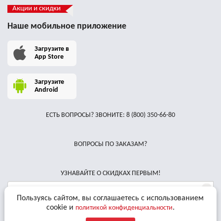
Акции и скидки
Наше мобильное приложение
Загрузите в
App Store
Загрузите
Android
ЕСТЬ ВОПРОСЫ? ЗВОНИТЕ:
8 (800) 350-66-80
ВОПРОСЫ ПО ЗАКАЗАМ?
УЗНАВАЙТЕ О СКИДКАХ ПЕРВЫМ!
Пользуясь сайтом, вы соглашаетесь с использованием
cookie и
.
Даю
согласие на обработку персональных данных
и соглашаюсь с
политикой конфиденциальности
условиями
Пользовательского Соглашения