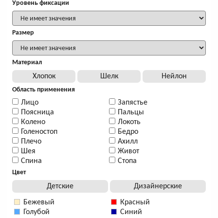
Уровень фиксации
Размер
Материал
Хлопок
Шелк
Нейлон
Область применения
Лицо
Запястье
Поясница
Пальцы
Колено
Локоть
Голеностоп
Бедро
Плечо
Ахилл
Шея
Живот
Спина
Стопа
Цвет
Детские
Дизайнерские
Бежевый
Красный
Голубой
Синий