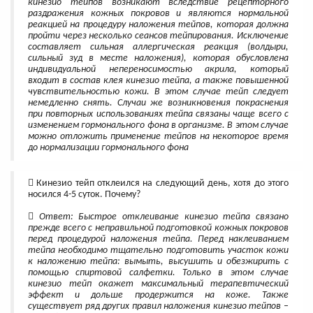
кинезио тейпов возникают вследствие рецепторного
раздражения кожных покровов и являются нормальной
реакцией на процедуру наложения тейпов, которая должна
пройти через несколько сеансов тейпирования. Исключение
составляет сильная аллергическая реакция (волдыри,
сильный зуд в месте наложения), которая обусловлена
индивидуальной непереносимостью акрила, который
входит в состав клея кинезио тейпа, а также повышенной
чувствительностью кожи. В этом случае тейп следует
немедленно снять. Случаи же возникновения покраснения
при повторных использованиях тейпа связаны чаще всего с
изменением гормонального фона в организме. В этом случае
можно отложить применение тейпов на некоторое время
до нормализации гормонального фона
Кинезио тейп отклеился на следующий день, хотя до этого
носился 4-5 суток. Почему?
Ответ: Быстрое отклеивание кинезио тейпа связано
прежде всего с неправильной подготовкой кожных покровов
перед процедурой наложения тейпа. Перед наклеиванием
тейпа необходимо тщательно подготовить участок кожи
к наложению тейпа: вымыть, высушить и обезжирить с
помощью спиртовой салфетки. Только в этом случае
кинезио тейп окажет максимальный терапевтический
эффект и дольше продержится на коже. Также
существует ряд других правил наложения кинезио тейпов –