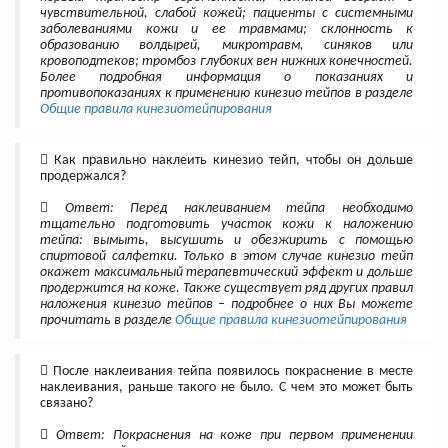
чувствительной, слабой кожей; пациенты с системными
заболеваниями кожи и ее травмами; склонность к
образованию волдырей, микротравм, синяков или
кровоподтеков; тромбоз глубоких вен нижних конечностей.
Более подробная информация о показаниях и
противопоказаниях к применению кинезио тейпов в разделе
Общие правила кинезиотейпирования
Как правильно наклеить кинезио тейп, чтобы он дольше
продержался?
Ответ: Перед наклеиванием тейпа необходимо
тщательно подготовить участок кожи к наложению
тейпа: вымыть, высушить и обезжирить с помощью
спиртовой салфетки. Только в этом случае кинезио тейп
окажет максимальный терапевтический эффект и дольше
продержится на коже. Также существует ряд других правил
наложения кинезио тейпов – подробнее о них Вы можете
прочитать в разделе
Общие правила кинезиотейпирования
После наклеивания тейпа появилось покраснение в месте
наклеивания, раньше такого не было. С чем это может быть
связано?
Ответ: Покраснения на коже при первом применении