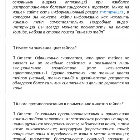
основными видами аппликаций при наиболее
распространенных болевых синдромах и травмах. Также на
нашем сайте есть информационный раздел
Инструкции
, в
котором Вы можете найти информацию как наклеить
кинезио тейп самостоятельно. Подробные видео-
инструкции Вы всегда можете посмотреть на канале
Youtube, набрав в строке поиска "кинезио тейп"
Имеет ли значение цвет тейпов?
Ответ: Официально считается, что цвет тейпов не
влияет на их лечебные свойства, а оказывает лишь
эмоциональное воздействие (так называемая
«цветотерапия»). Однако замечено, что темные цвета
тейпов (черный, темно-синий) и дизайнерские расцветки
обладают более сильным сцеплением и дольше держатся на
коже
Какие противопоказания к применению кинезио тейпов?
Ответ: Основными противопоказаниями к применению
кинезио тейпов являются: аллергическая реакция на акрил,
индивидуальная непереносимость; заболевания кожи, в том
числе онкологические; ксеродерма (пергаментная кожа);
открытые раны и трофические язвы в месте апликации;
первый триместр беременности; пожилой возраст с