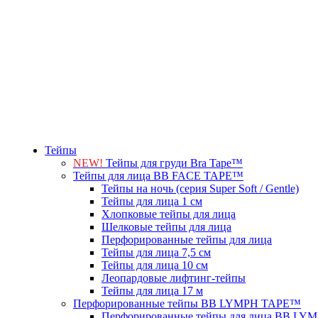
Тейпы
NEW!
Тейпы для груди Bra Tape™
Тейпы для лица BB FACE TAPE™
Тейпы на ночь (серия Super Soft / Gentle)
Тейпы для лица 1 см
Хлопковые тейпы для лица
Шелковые тейпы для лица
Перфорированные тейпы для лица
Тейпы для лица 7,5 см
Тейпы для лица 10 см
Леопардовые лифтинг-тейпы
Тейпы для лица 17 м
Перфорированные тейпы BB LYMPH TAPE™
Перфорированные тейпы для лица BB L