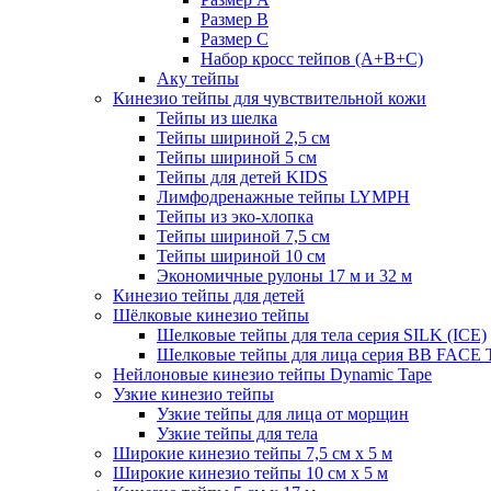
Размер B
Размер С
Набор кросс тейпов (А+B+C)
Аку тейпы
Кинезио тейпы для чувствительной кожи
Тейпы из шелка
Тейпы шириной 2,5 см
Тейпы шириной 5 см
Тейпы для детей KIDS
Лимфодренажные тейпы LYMPH
Тейпы из эко-хлопка
Тейпы шириной 7,5 см
Тейпы шириной 10 см
Экономичные рулоны 17 м и 32 м
Кинезио тейпы для детей
Шёлковые кинезио тейпы
Шелковые тейпы для тела серия SILK (ICE)
Шелковые тейпы для лица серия BB FACE
Нейлоновые кинезио тейпы Dynamic Tape
Узкие кинезио тейпы
Узкие тейпы для лица от морщин
Узкие тейпы для тела
Широкие кинезио тейпы 7,5 см x 5 м
Широкие кинезио тейпы 10 см х 5 м