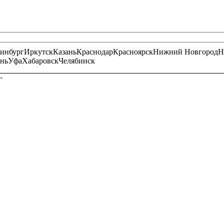
ринбург
Иркутск
Казань
Краснодар
Красноярск
Нижний Новгород
Н
нь
Уфа
Хабаровск
Челябинск
Г