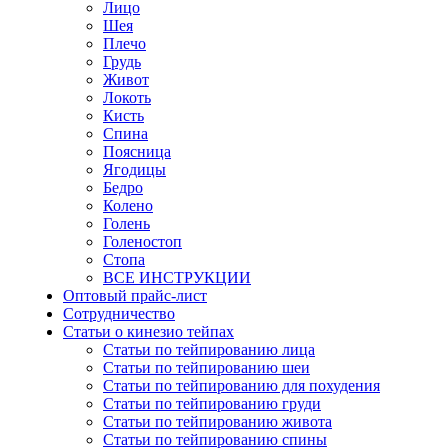
Лицо
Шея
Плечо
Грудь
Живот
Локоть
Кисть
Спина
Поясница
Ягодицы
Бедро
Колено
Голень
Голеностоп
Стопа
ВСЕ ИНСТРУКЦИИ
Оптовый прайс-лист
Сотрудничество
Статьи о кинезио тейпах
Статьи по тейпированию лица
Статьи по тейпированию шеи
Статьи по тейпированию для похудения
Статьи по тейпированию груди
Статьи по тейпированию живота
Статьи по тейпированию спины