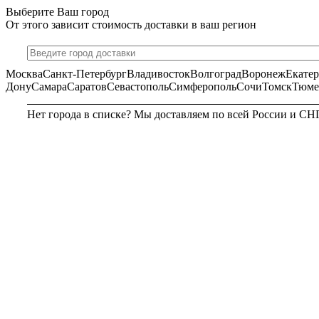
Выберите Ваш город
От этого зависит стоимость доставки в ваш регион
Москва
Санкт-Петербург
Владивосток
Волгоград
Воронеж
Екате
Дону
Самара
Саратов
Севастополь
Симферополь
Сочи
Томск
Тюме
Нет города в списке? Мы доставляем по всей России и СН
МОСКВА