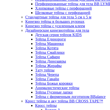
Перфорированные тейпы для тела BB LY
Хлопковые тейпы с перфорацией
Шелковые тейпы с перфорацией
Стандартные тейпы для тела 5 см x 5 м
Кинезио тейпы в больших рулонах
Кинезио тейпы с усиленным клеем
Дизайнерские кинезиотейпы для тела
Детская серия тейпов KIDS
Тейпы Единороги
Тейпы Машинки
Тейпы Котята
Тейпы Смайлики
Тейпы Сафари
Тейпы Динозавры
Тейпы Жирафы
Тату тейпы
Тейпы Черепа
Тейпы Гавайи
Тейпы Божьи коровки
Анималистические тейпы
Тейпы Гусиные лапки
Тейпы с фирменным логотипом BBalance
Кросс тейпы и аку тейпы BB CROSS TAPE™
Кросс тейпы
Размер А