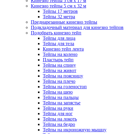
Кинезио тейпы 5 см x 17 м
Кинезио тейпы 5 см х 32 м
Тейпы 17 метров
Тейпы 32 метра
Преднарезанные кинезио тейпы
Подкладочный материал для кинезио тейпов
Подобрать кинезио тейп
Тейпы для лица
Тейпы для тела
Кинезио тейп лента
Тейпы на колено
Пластырь тейп
Тейпы на спину
Тейпы на живот
Тейпы на поясницу
Тейпы на плечо
Тейпы на голеностоп
Тейпы на шею
Тейпы на пальцы
Тейпы на запястье
Тейпы на руки
Тейпы для ног
Тейпы на локоть
Тейпы на бедро
Тейпы на икроножную мышцу