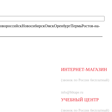
овороссийск
Новосибирск
Омск
Оренбург
Пермь
Ростов-на-
ИНТЕРНЕТ-МАГАЗИН
8 (800) 350-66-80
(звонок по России бесплатный)
+7 (985) 219-33-83
info@bbtape.ru
УЧЕБНЫЙ ЦЕНТР
8 (800) 707-55-21
(звонок по России бесплатный)