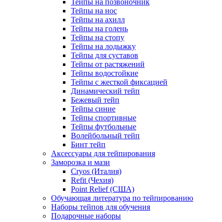
Тейпы на позвоночник
Тейпы на нос
Тейпы на ахилл
Тейпы на голень
Тейпы на стопу
Тейпы на лодыжку
Тейпы для суставов
Тейпы от растяжений
Тейпы водостойкие
Тейпы с жесткой фиксацией
Динамический тейп
Бежевый тейп
Тейпы синие
Тейпы спортивные
Тейпы футбольные
Волейбольный тейп
Бинт тейп
Аксессуары для тейпирования
Заморозка и мази
Cryos (Италия)
Refit (Чехия)
Point Relief (США)
Обучающая литература по тейпированию
Наборы тейпов для обучения
Подарочные наборы