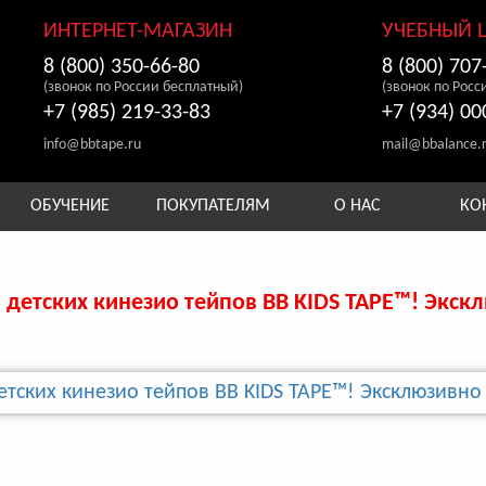
ИНТЕРНЕТ-МАГАЗИН
УЧЕБНЫЙ 
8 (800) 350-66-80
8 (800) 707
(звонок по России бесплатный)
(звонок по Росс
+7 (985) 219-33-83
+7 (934) 00
info@bbtape.ru
mail@bbalance.
ОБУЧЕНИЕ
ПОКУПАТЕЛЯМ
О НАС
КО
детских кинезио тейпов BB KIDS TAPE™! Экск