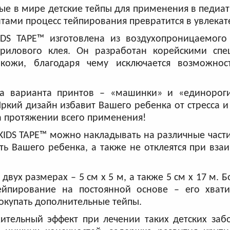
ые в мире детские тейпы для применения в педиа
тами процесс тейпирования превратится в увлекат
DS TAPE™ изготовлена из воздухопроницаемого 
крилового клея. Он разработан корейскими спе
 кожи, благодаря чему исключается возможнос
ва варианта принтов – «машинки» и «единорог
Яркий дизайн избавит Вашего ребенка от стресса 
а протяжении всего применения!
KIDS TAPE™ можно накладывать на различные части
ть Вашего ребенка, а также не отклеятся при вза
двух размерах – 5 см х 5 м, а также 5 см х 17 м. 
тейпирование на постоянной основе – его хват
окупать дополнительные тейпы.
тельный эффект при лечении таких детских забо