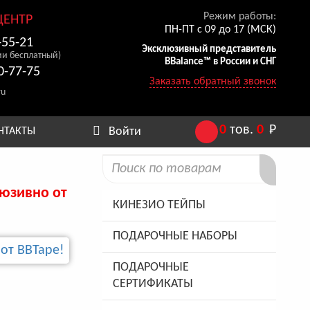
Режим работы:
ЦЕНТР
ПН-ПТ с 09 до 17 (МСК)
-55-21
Эксклюзивный представитель
ии бесплатный)
BBalance™ в России и СНГ
0-77-75
Заказать обратный звонок
ru
0
тов.
0
Р
Войти
НТАКТЫ
люзивно от
КИНЕЗИО ТЕЙПЫ
ПОДАРОЧНЫЕ НАБОРЫ
ПОДАРОЧНЫЕ
СЕРТИФИКАТЫ