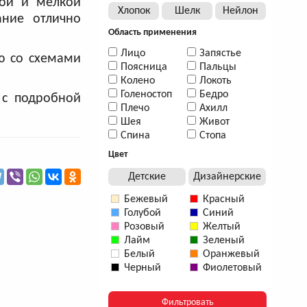
ной и мелкой
Хлопок
Шелк
Нейлон
ание отлично
Область применения
Лицо
Запястье
ю со схемами
Поясница
Пальцы
Колено
Локоть
Голеностоп
Бедро
 с подробной
Плечо
Ахилл
Шея
Живот
Спина
Стопа
Цвет
Детские
Дизайнерские
Бежевый
Красный
Голубой
Синий
Розовый
Желтый
Лайм
Зеленый
Белый
Оранжевый
Черный
Фиолетовый