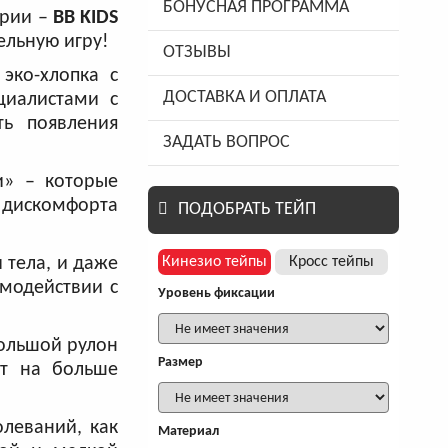
БОНУСНАЯ ПРОГРАММА
трии –
BB KIDS
ельную игру!
ОТЗЫВЫ
эко-хлопка с
ДОСТАВКА И ОПЛАТА
циалистами с
ть появления
ЗАДАТЬ ВОПРОС
и» – которые
и дискомфорта
ПОДОБРАТЬ ТЕЙП
 тела, и даже
Кинезио тейпы
Кросс тейпы
имодействии с
Уровень фиксации
Большой рулон
Размер
ит на больше
леваний, как
Материал