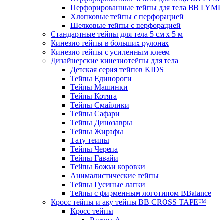
Перфорированные тейпы для тела BB LY
Хлопковые тейпы с перфорацией
Шелковые тейпы с перфорацией
Стандартные тейпы для тела 5 см x 5 м
Кинезио тейпы в больших рулонах
Кинезио тейпы с усиленным клеем
Дизайнерские кинезиотейпы для тела
Детская серия тейпов KIDS
Тейпы Единороги
Тейпы Машинки
Тейпы Котята
Тейпы Смайлики
Тейпы Сафари
Тейпы Динозавры
Тейпы Жирафы
Тату тейпы
Тейпы Черепа
Тейпы Гавайи
Тейпы Божьи коровки
Анималистические тейпы
Тейпы Гусиные лапки
Тейпы с фирменным логотипом BBalance
Кросс тейпы и аку тейпы BB CROSS TAPE™
Кросс тейпы
Размер А