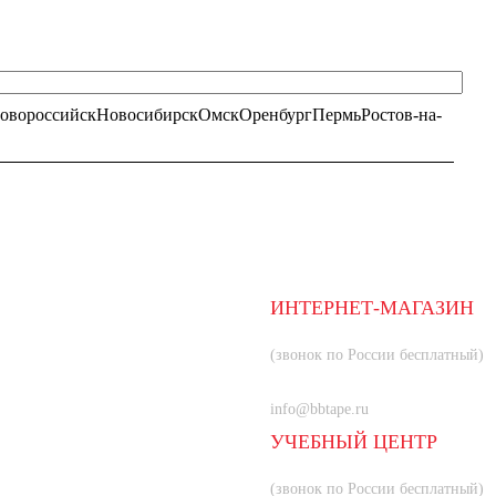
овороссийск
Новосибирск
Омск
Оренбург
Пермь
Ростов-на-
ИНТЕРНЕТ-МАГАЗИН
8 (800) 350-66-80
(звонок по России бесплатный)
+7 (985) 219-33-83
info@bbtape.ru
УЧЕБНЫЙ ЦЕНТР
8 (800) 707-55-21
(звонок по России бесплатный)