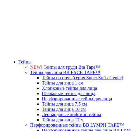
Тейпы
NEW!
Тейпы для груди Bra Tape™
Тейпы для лица BB FACE TAPE™
Тейпы на ночь (серия Super Soft / Gentle)
Тейпы для лица 1 см
Хлопковые тейпы для лица
Шелковые тейпы для лица
Перфорированные тейпы для лица
Тейпы для лица 7,5 см
Тейпы для лица 10 см
Леопардовые лифтинг-тейпы
Тейпы для лица 17 м
Перфорированные тейпы BB LYMPH TAPE™
Перфорированные тейпы для лица BB L