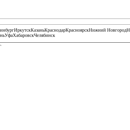
ринбург
Иркутск
Казань
Краснодар
Красноярск
Нижний Новгород
Н
нь
Уфа
Хабаровск
Челябинск
Г