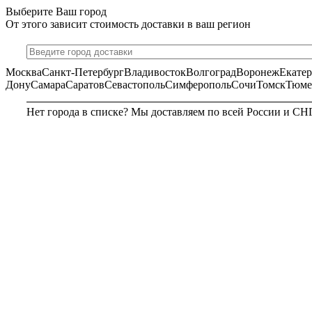
Выберите Ваш город
От этого зависит стоимость доставки в ваш регион
Москва
Санкт-Петербург
Владивосток
Волгоград
Воронеж
Екате
Дону
Самара
Саратов
Севастополь
Симферополь
Сочи
Томск
Тюме
Нет города в списке? Мы доставляем по всей России и СН
МОСКВА