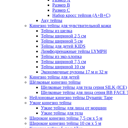
Размер B
Размер С
Набор кросс тейпов (А+B+C)
Аку тейпы
Кинезио тейпы для чувствительной кожи
Тейпы из шелка
Тейпы шириной 2,5 см
Тейпы шириной 5 см
Тейпы для детей KIDS
Лимфодренажные тейпы LYMPH
Тейпы из эко-хлопка
Тейпы шириной 7,5 см
Тейпы шириной 10 см
Экономичные рулоны 17 м и 32 м
Кинезио тейпы для детей
Шёлковые кинезио тейпы
Шелковые тейпы для тела серия SILK (ICE)
Шелковые тейпы для лица серия BB FACE
Нейлоновые кинезио тейпы Dynamic Tape
Узкие кинезио тейпы
Узкие тейпы для лица от морщин
Узкие тейпы для тела
Широкие кинезио тейпы 7,5 см x 5 м
Широкие кинезио тейпы 10 см х 5 м