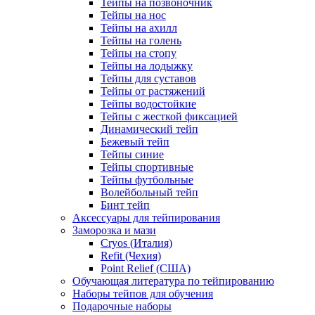
Тейпы на позвоночник
Тейпы на нос
Тейпы на ахилл
Тейпы на голень
Тейпы на стопу
Тейпы на лодыжку
Тейпы для суставов
Тейпы от растяжений
Тейпы водостойкие
Тейпы с жесткой фиксацией
Динамический тейп
Бежевый тейп
Тейпы синие
Тейпы спортивные
Тейпы футбольные
Волейбольный тейп
Бинт тейп
Аксессуары для тейпирования
Заморозка и мази
Cryos (Италия)
Refit (Чехия)
Point Relief (США)
Обучающая литература по тейпированию
Наборы тейпов для обучения
Подарочные наборы