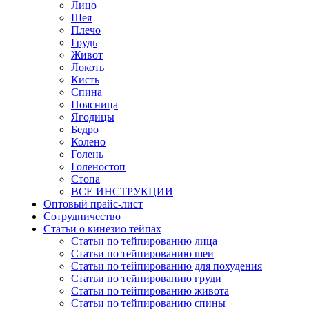
Лицо
Шея
Плечо
Грудь
Живот
Локоть
Кисть
Спина
Поясница
Ягодицы
Бедро
Колено
Голень
Голеностоп
Стопа
ВСЕ ИНСТРУКЦИИ
Оптовый прайс-лист
Сотрудничество
Статьи о кинезио тейпах
Статьи по тейпированию лица
Статьи по тейпированию шеи
Статьи по тейпированию для похудения
Статьи по тейпированию груди
Статьи по тейпированию живота
Статьи по тейпированию спины