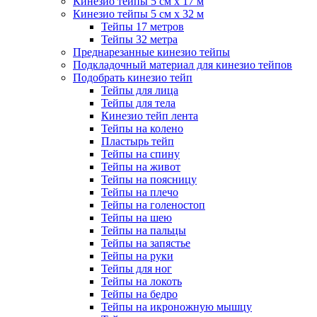
Кинезио тейпы 5 см x 17 м
Кинезио тейпы 5 см х 32 м
Тейпы 17 метров
Тейпы 32 метра
Преднарезанные кинезио тейпы
Подкладочный материал для кинезио тейпов
Подобрать кинезио тейп
Тейпы для лица
Тейпы для тела
Кинезио тейп лента
Тейпы на колено
Пластырь тейп
Тейпы на спину
Тейпы на живот
Тейпы на поясницу
Тейпы на плечо
Тейпы на голеностоп
Тейпы на шею
Тейпы на пальцы
Тейпы на запястье
Тейпы на руки
Тейпы для ног
Тейпы на локоть
Тейпы на бедро
Тейпы на икроножную мышцу