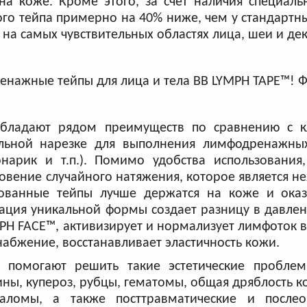
а коже. Кроме этого, за счет наличия специаль
о тейпа примерно на 40% ниже, чем у стандартны
на самых чувствительных областях лица, шеи и дек
бладают рядом преимуществ по сравнению с к
льной нарезке для выполнения лимфодренажны
онарик и т.п.). Помимо удобства использования
овение случайного натяжения, которое является 
ованные тейпы лучше держатся на коже и ока
ция уникальной формы создает разницу в давлен
MPH FACE™, активизирует и нормализует лимфоток
абжение, восстанавливает эластичность кожи.
помогают решить такие эстетические проблем
ны, купероз, рубцы, гематомы, общая дряблость к
аломы, а также посттравматические и после