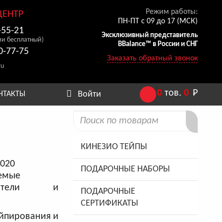
Режим работы:
ЦЕНТР
ПН-ПТ с 09 до 17 (МСК)
-55-21
Эксклюзивный представитель
ии бесплатный)
BBalance™ в России и СНГ
0-77-75
Заказать обратный звонок
ru
0
тов.
0
Р
Войти
НТАКТЫ
КИНЕЗИО ТЕЙПЫ
2020
ПОДАРОЧНЫЕ НАБОРЫ
емые
патели и
ПОДАРОЧНЫЕ
СЕРТИФИКАТЫ
ейпирования и