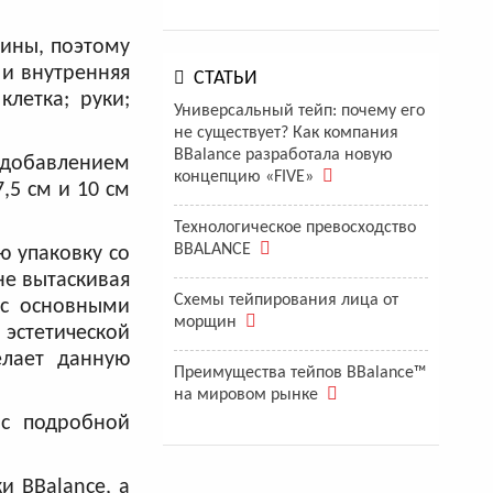
ины, поэтому
 и внутренняя
СТАТЬИ
клетка; руки;
Универсальный тейп: почему его
не существует? Как компания
BBalance разработала новую
с добавлением
концепцию «FIVE»
,5 см и 10 см
Технологическое превосходство
BBALANCE
 упаковку со
не вытаскивая
Схемы тейпирования лица от
 с основными
морщин
эстетической
елает данную
Преимущества тейпов BBalance™
на мировом рынке
 с подробной
и BBalance, а