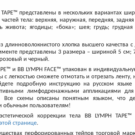
TAPE™ представлены в нескольких вариантах шир
частей тела: верхняя, наружная, передняя, задняя
 живота; ягодицы; «бока»; шея; грудь; грудная 
з длинноволокнистого хлопка высшего качества 
именте представлены 3 размера – шириной 5 см; 7
 розовый и черный.
E™ и BB LYMPH FACE™ упакован в индивидуальную
 с легкостью сможете отмотать и отрезать ленту, 
айдете подробную инструкцию на русском языке
тивными лимфодренажными аппликациями для 
! Все схемы описаны понятным языком, что д
 и обычным пользователям!
эстетической коррекции тела BB LYMPH TAPE™
этой странице
.
уществах перфорированных тейпов торговой марк