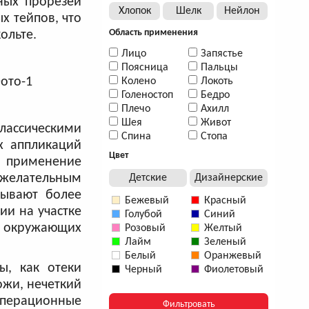
ных прорезей
Хлопок
Шелк
Нейлон
х тейпов, что
Область применения
ольте.
Лицо
Запястье
Поясница
Пальцы
Колено
Локоть
Голеностоп
Бедро
Плечо
Ахилл
Шея
Живот
лассическими
Спина
Стопа
х аппликаций
Цвет
, применение
нежелательным
Детские
Дизайнерские
зывают более
Бежевый
Красный
ии на участке
Голубой
Синий
 в окружающих
Розовый
Желтый
Лайм
Зеленый
Белый
Оранжевый
ы, как отеки
Черный
Фиолетовый
ожи, нечеткий
операционные