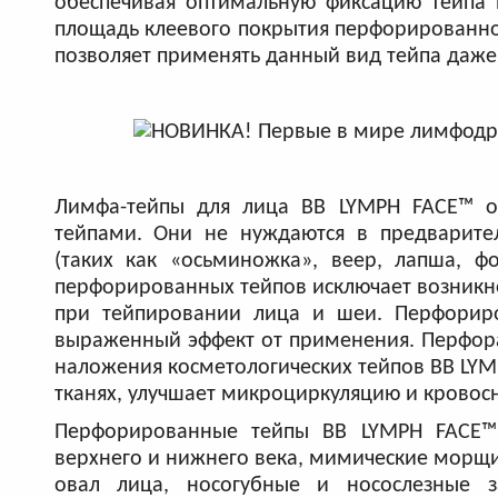
обеспечивая оптимальную фиксацию тейпа н
площадь клеевого покрытия перфорированног
позволяет применять данный вид тейпа даже 
Лимфа-тейпы для лица BB LYMPH FACE™ о
тейпами. Они не нуждаются в предварите
(таких как «осьминожка», веер, лапша, ф
перфорированных тейпов исключает возникн
при тейпировании лица и шеи. Перфорир
выраженный эффект от применения. Перфора
наложения косметологических тейпов BB LY
тканях, улучшает микроциркуляцию и кровосн
Перфорированные тейпы BB LYMPH FACE™ 
верхнего и нижнего века, мимические морщи
овал лица, носогубные и носослезные з