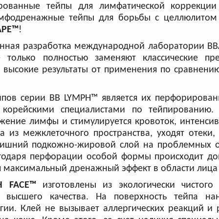
рованные тейпы для лимфатической коррекции
мфодренажные тейпы для борьбы с целлюлитом
APE™
!
нная разработка международной лаборатории BB
только полностью заменяют классические пр
е высокие результаты от применения по сравнен
пов серии BB LYMPH™ является их перфорированн
корейскими специалистами по тейпированию. 
жение лимфы и стимулируется кровоток, интенси
 из межклеточного пространства, уходят отеки,
лишний подкожно-жировой слой на проблемных об
Благодаря перфорации особой формы происходит д
я максимальный дренажный эффект в области лица 
H FACE™
изготовлены из экологически чистого
а высшего качества. На поверхность тейпа на
гии. Клей не вызывает аллергических реакций и