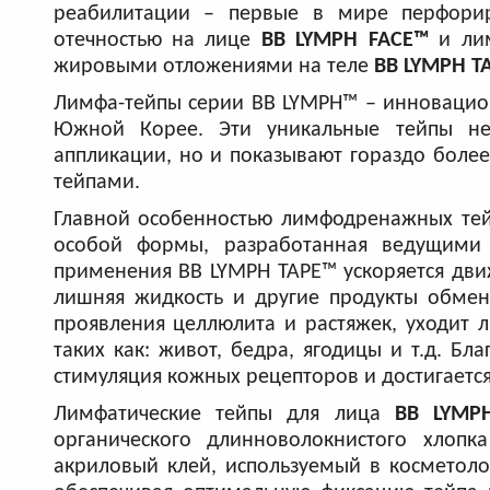
реабилитации – первые в мире перфори
отечностью на лице
BB LYMPH FACE™
и ли
жировыми отложениями на теле
BB LYMPH T
Лимфа-тейпы серии BB LYMPH™ – инновацио
Южной Корее. Эти уникальные тейпы не 
аппликации, но и показывают гораздо боле
тейпами.
Главной особенностью лимфодренажных тей
особой формы, разработанная ведущими 
применения BB LYMPH TAPE™ ускоряется дви
лишняя жидкость и другие продукты обмена
проявления целлюлита и растяжек, уходит 
таких как: живот, бедра, ягодицы и т.д. 
стимуляция кожных рецепторов и достигаетс
Лимфатические тейпы для лица
BB LYMP
органического длинноволокнистого хлопк
акриловый клей, используемый в косметоло