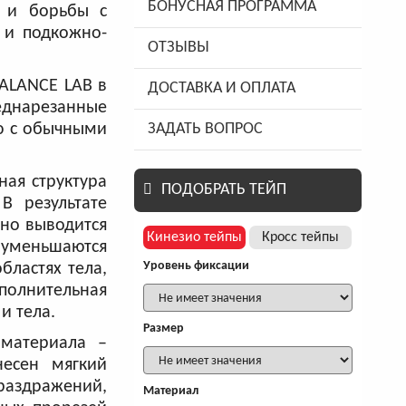
БОНУСНАЯ ПРОГРАММА
 и борьбы с
 и подкожно-
ОТЗЫВЫ
ALANCE LAB в
ДОСТАВКА И ОПЛАТА
еднарезанные
ию с обычными
ЗАДАТЬ ВОПРОС
ая структура
ПОДОБРАТЬ ТЕЙП
В результате
вно выводится
Кинезио тейпы
Кросс тейпы
 уменьшаются
Уровень фиксации
ластях тела,
ополнительная
и тела.
Размер
 материала –
несен мягкий
 раздражений,
Материал