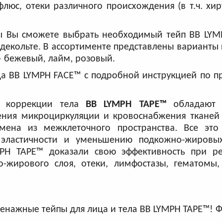
люс, отеки различного происхождения (в т.ч. хир
ы Вы сможете выбрать необходимый тейп BB LYM
декольте. В ассортименте представлены варианты
 — бежевый, лайм, розовый.
а BB LYMPH FACE™ с подробной инструкцией по п
й коррекции тела
BB LYMPH TAPE™
обладают
ения микроциркуляции и кровоснабжения тканей 
ена из межклеточного пространства. Все это 
 эластичности и уменьшению подкожно-жировы
PH TAPE™ доказали свою эффективность при р
о-жирового слоя, отеки, лимфостазы, гематомы,