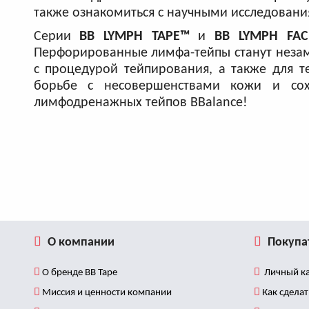
также ознакомиться с научными исследовани
Серии
BB
LYMPH
TAPE
™
и
BB
LYMPH
FAC
Перфорированные лимфа-тейпы станут незам
с процедурой тейпирования, а также для т
борьбе с несовершенствами кожи и сох
лимфодренажных тейпов BBalance!
О компании
Покупа
О бренде BB Tape
Личный ка
Миссия и ценности компании
Как сделат