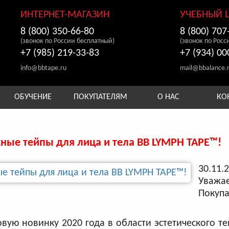
ИНТЕРНЕТ-МАГАЗИН
УЧЕБНЫЙ 
8 (800) 350-66-80
8 (800) 707
(звонок по России бесплатный)
(звонок по Росс
+7 (985) 219-33-83
+7 (934) 00
info@bbtape.ru
mail@bbalance.
ОБУЧЕНИЕ
ПОКУПАТЕЛЯМ
О НАС
КО
е тейпы для лица и тела BB LYMPH TAPE™!
30.11.
Уважа
Поку
вую новинку 2020 года в области эстетического т