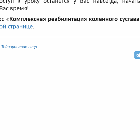
оступ к уроку останется у Вас навсегда, начат
 Вас время!
рс
«Комплексная реабилитация коленного сустава
ой странице
.
Тейпирование лица