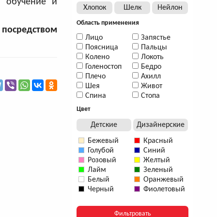
ь обучение и
Хлопок
Шелк
Нейлон
Область применения
 посредством
Лицо
Запястье
Поясница
Пальцы
Колено
Локоть
Голеностоп
Бедро
Плечо
Ахилл
Шея
Живот
Спина
Стопа
Цвет
Детские
Дизайнерские
Бежевый
Красный
Голубой
Синий
Розовый
Желтый
Лайм
Зеленый
Белый
Оранжевый
Черный
Фиолетовый