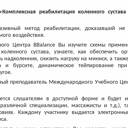
«Комплексная реабилитация коленного сустава
вазивный метод реабилитации, доказавший не
мого воздействия.
ого Центра BBalance Вы изучите схемы примен
оленного сустава, узнаете, как обеспечить ор
ь надколенник, снизить нагруку на миниск, а такж
а и бурсите, динамическое тейпирование пр
угое.
ный преподаватель Международного Учебного Цен
ется слушателям в доступной форме и будет и
различной специализации, массажисты и т.д.), т
овиях. Каждому участнику выдается электронны
рса.