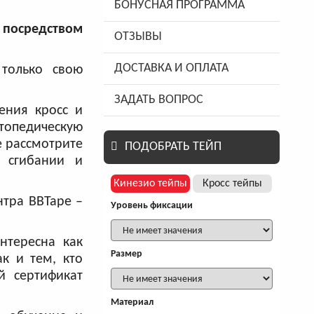
БОНУСНАЯ ПРОГРАММА
 посредством
ОТЗЫВЫ
ДОСТАВКА И ОПЛАТА
 только свою
ЗАДАТЬ ВОПРОС
ения кросс и
топедическую
е рассмотрите
ПОДОБРАТЬ ТЕЙП
и сгибании и
Кинезио тейпы
Кросс тейпы
тра BBTape –
Уровень фиксации
нтересна как
Размер
ак и тем, кто
й сертификат
Материал