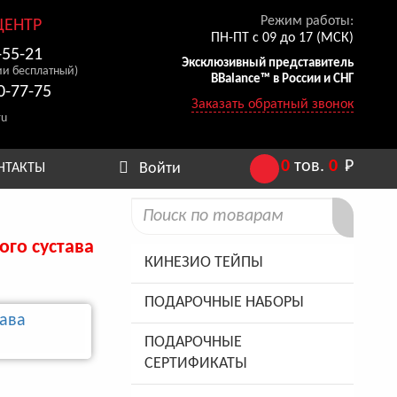
Режим работы:
ЦЕНТР
ПН-ПТ с 09 до 17 (МСК)
-55-21
Эксклюзивный представитель
ии бесплатный)
BBalance™ в России и СНГ
0-77-75
Заказать обратный звонок
ru
0
тов.
0
Р
Войти
НТАКТЫ
го сустава
КИНЕЗИО ТЕЙПЫ
ПОДАРОЧНЫЕ НАБОРЫ
ПОДАРОЧНЫЕ
СЕРТИФИКАТЫ