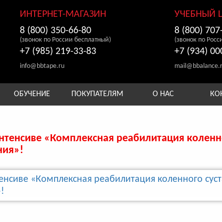
ИНТЕРНЕТ-МАГАЗИН
УЧЕБНЫЙ 
8 (800) 350-66-80
8 (800) 707
(звонок по России бесплатный)
(звонок по Росс
+7 (985) 219-33-83
+7 (934) 00
info@bbtape.ru
mail@bbalance.
ОБУЧЕНИЕ
ПОКУПАТЕЛЯМ
О НАС
КО
нтенсиве «Комплексная реабилитация коленно
ния»!