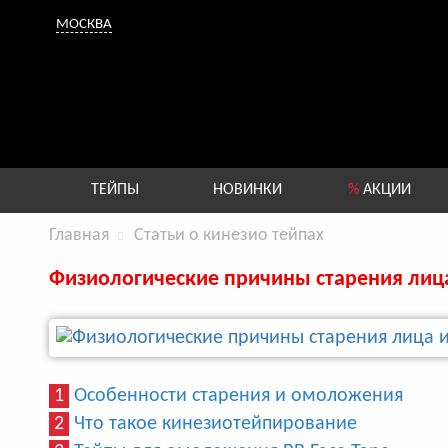
МОСКВА
ТЕЙПЫ
НОВИНКИ
%
АКЦИИ
Главная
Статьи о кинезио тейпах
Физиологические причины старения лиц
1
Особенности старения и омоложения
2
Что такое кинезиотейпирование