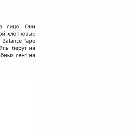
на лицо. Они
ой хлопковые
 Balance Tape
йпы берут на
ебных лент на