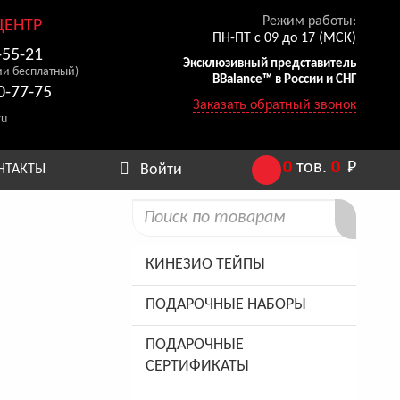
Режим работы:
ЦЕНТР
ПН-ПТ с 09 до 17 (МСК)
-55-21
Эксклюзивный представитель
ии бесплатный)
BBalance™ в России и СНГ
0-77-75
Заказать обратный звонок
ru
0
тов.
0
Р
Войти
НТАКТЫ
КИНЕЗИО ТЕЙПЫ
ПОДАРОЧНЫЕ НАБОРЫ
ПОДАРОЧНЫЕ
СЕРТИФИКАТЫ