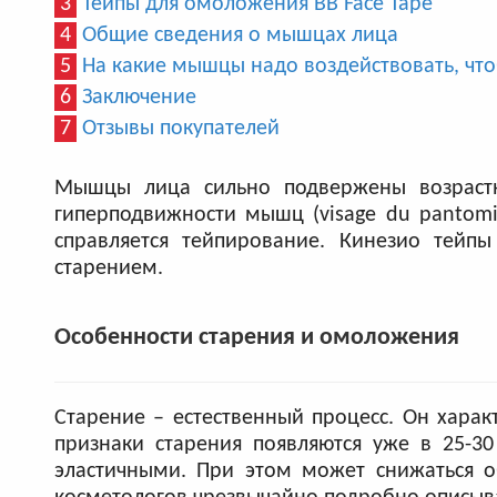
3
Тейпы для омоложения BB Face Tape
4
Общие сведения о мышцах лица
5
На какие мышцы надо воздействовать, чт
6
Заключение
7
Отзывы покупателей
Мышцы лица сильно подвержены возрастн
гиперподвижности мышц (visage du pantomi
справляется тейпирование. Кинезио тейп
старением.
Особенности старения и омоложения
Старение – естественный процесс. Он харак
признаки старения появляются уже в 25-30
эластичными. При этом может снижаться о