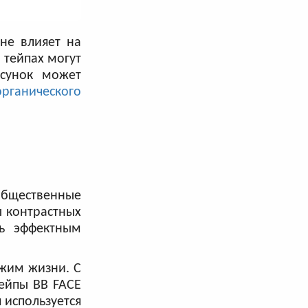
не влияет на
 тейпах могут
исунок может
органического
общественные
ы контрастных
ть эффектным
ежим жизни. С
тейпы BB FACE
 используется