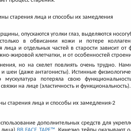
ет процесс старения.
рщины, опускаются уголки глаз, выделяются носогу
столько в обвисании кожи и потере коллаген
лица и отдельных частей в старости зависит от
жно-жировой клетчатки, и от особенностей строени
нения, но на скелет повлиять очень трудно. На
 и шеи (даже антагонисты). Истинные физиологич
 мускулатура потеряла свою функциональност
вязки на лице (эластичность и функциональность).
использование дополнительных средств для укреп
я лица)
BB FACE TAPE™
. Кинезио тейпы оказывают 