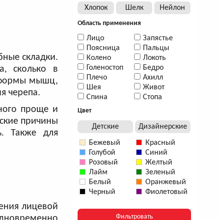
Хлопок
Шелк
Нейлон
Область применения
Лицо
Запястье
Поясница
Пальцы
бные складки.
Колено
Локоть
Голеностоп
Бедро
а, сколько в
Плечо
Ахилл
 формы мышц,
Шея
Живот
я черепа.
Спина
Стопа
много проще и
Цвет
еские причины
Детские
Дизайнерские
ь. Также для
Бежевый
Красный
Голубой
Синий
Розовый
Желтый
Лайм
Зеленый
Белый
Оранжевый
Черный
Фиолетовый
ления лицевой
одновременно