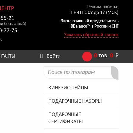
Режим работы:
ЦЕНТР
ПН-ПТ с 09 до 17 (МСК)
-55-21
Эксклюзивный представитель
ии бесплатный)
BBalance™ в России и СНГ
0-77-75
Заказать обратный звонок
ru
0
тов.
0
Р
Войти
НТАКТЫ
КИНЕЗИО ТЕЙПЫ
ПОДАРОЧНЫЕ НАБОРЫ
ПОДАРОЧНЫЕ
СЕРТИФИКАТЫ