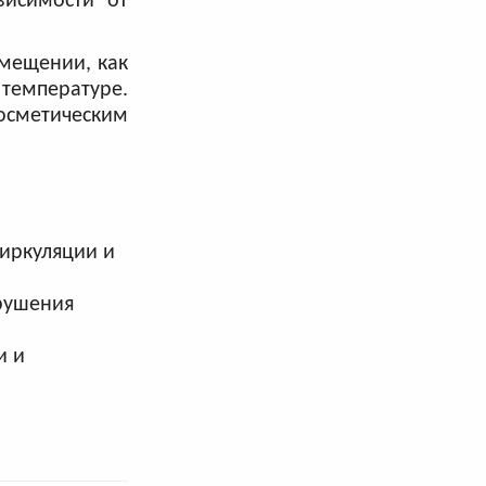
висимости от
мещении, как
 температуре.
осметическим
иркуляции и
арушения
и и