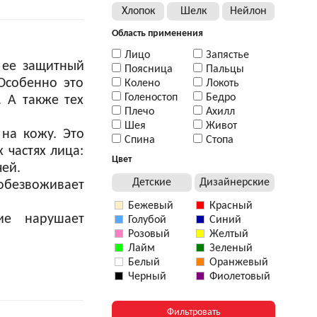
Хлопок
Шелк
Нейлон
Область применения
Лицо
Запястье
 ее защитный
Поясница
Пальцы
Особенно это
Колено
Локоть
Голеностоп
Бедро
. А также тех
Плечо
Ахилл
Шея
Живот
на кожу. Это
Спина
Стопа
 частях лица:
Цвет
чей.
Детские
Дизайнерские
обезвоживает
Бежевый
Красный
ие нарушает
Голубой
Синий
Розовый
Желтый
Лайм
Зеленый
Белый
Оранжевый
Черный
Фиолетовый