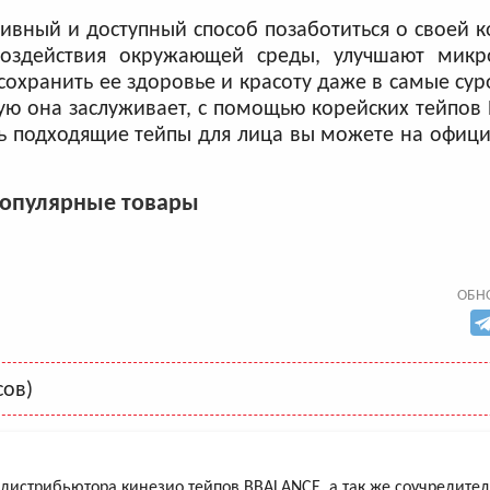
тивный и доступный способ позаботиться о своей 
оздействия окружающей среды, улучшают микр
сохранить ее здоровье и красоту даже в самые су
ую она заслуживает, с помощью корейских тейпов 
ть подходящие тейпы для лица вы можете на офиц
опулярные товары
ОБНО
ов)
дистрибьютора кинезио тейпов BBALANCE, а так же соучредител