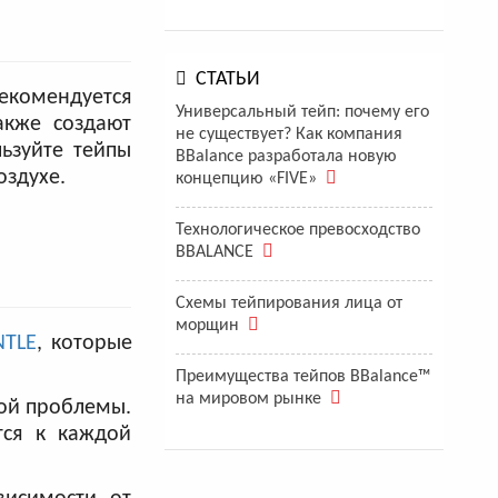
СТАТЬИ
екомендуется
Универсальный тейп: почему его
акже создают
не существует? Как компания
ьзуйте тейпы
BBalance разработала новую
оздухе.
концепцию «FIVE»
Технологическое превосходство
BBALANCE
Схемы тейпирования лица от
морщин
NTLE
, которые
Преимущества тейпов BBalance™
на мировом рынке
ой проблемы.
тся к каждой