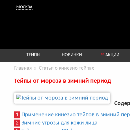
МОСКВА
ТЕЙПЫ
НОВИНКИ
%
АКЦИИ
Главная
Статьи о кинезио тейпах
Тейпы от мороза в зимний период
Содер
1
Применение кинезио тейпов в зимний пе
2
Зимние угрозы для кожи лица