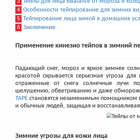
3
Тейпы для лица BBalance от мороза и холо
4
Особенности тейпирование для зимних ви
5
Тейпирование лица зимой в домашних ус
6
Заключение
Применение кинезио тейпов в зимний п
Падающий снег, мороз и яркое зимнее солн
красотой скрывается серьезная угроза дл
отраженные от снега солнечные лучи по
шелушению, обветриванию и даже обморожен
TAPE
становятся незаменимым помощником в
и обычных людей, защищая и восстанавливая
Зимние угрозы для кожи лица