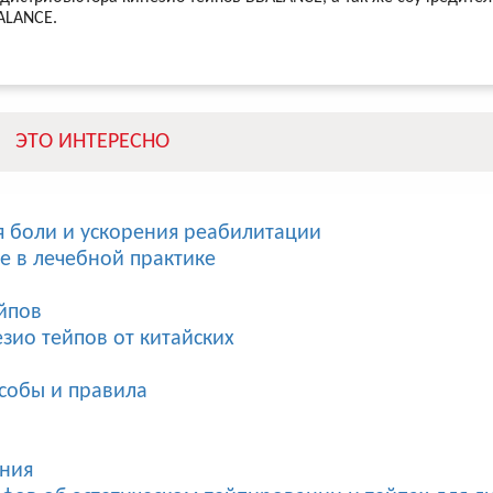
ALANCE.
ЭТО ИНТЕРЕСНО
я боли и ускорения реабилитации
e в лечебной практике
йпов
зио тейпов от китайских
собы и правила
ания