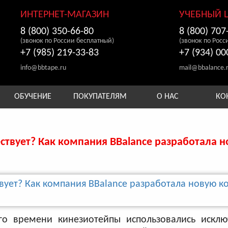
ИНТЕРНЕТ-МАГАЗИН
УЧЕБНЫЙ 
8 (800) 350-66-80
8 (800) 707
(звонок по России бесплатный)
(звонок по Росс
+7 (985) 219-33-83
+7 (934) 00
info@bbtape.ru
mail@bbalance.
ОБУЧЕНИЕ
ПОКУПАТЕЛЯМ
О НАС
КО
ствует? Как компания BBalance разработала 
го времени кинезиотейпы использовались исклю