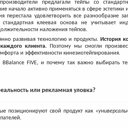
 производители предлагали тейпы со стандар
ие начало активно применяться в сфере эстетики 
ия перестала удовлетворить все разнообразие з
, стандартная клеевая основа не учитывает ин
должительности наложения тейпов.
оянно развивая технологию и продукты.
История к
 каждого клиента.
Поэтому мы смогли произве
омфорта и эффективности кинезиотейпирования.
 BBalance FIVE, и почему так важно выбирать т
реальность или рекламная уловка?
рые позиционируют свой продукт как
«универсаль
пателей.