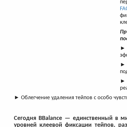
пе
FA
фи
кл
Пр
по
► 
эф
► 
по
► 
ре
► Облегчение удаления тейпов с особо чувст
Сегодня BBalance — единственный в м
уровней клеевой фиксации тейпов, ра