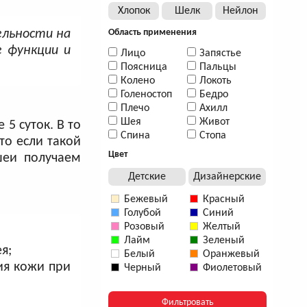
Хлопок
Шелк
Нейлон
ельности на
Область применения
е функции и
Лицо
Запястье
Поясница
Пальцы
Колено
Локоть
Голеностоп
Бедро
Плечо
Ахилл
Шея
Живот
5 суток. В то
Спина
Стопа
то если такой
Цвет
шеи получаем
Детские
Дизайнерские
Бежевый
Красный
Голубой
Синий
Розовый
Желтый
Лайм
Зеленый
я;
Белый
Оранжевый
ия кожи при
Черный
Фиолетовый