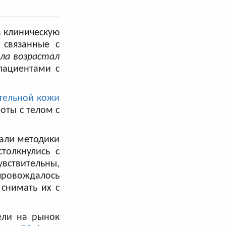
в клиническую
 связанные с
ла возрастал
пациентами с
ительной кожи
оты с телом с
вали методики
толкнулись с
увствительны,
провождалось
снимать их с
ели на рынок