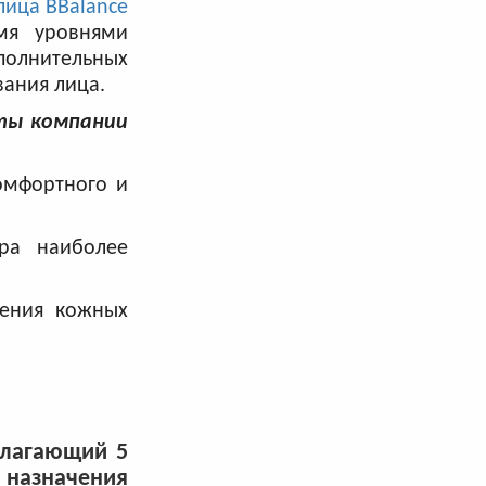
лица BBalance
мя уровнями
ополнительных
вания лица.
сты компании
омфортного и
ра наиболее
вения кожных
длагающий 5
 назначения