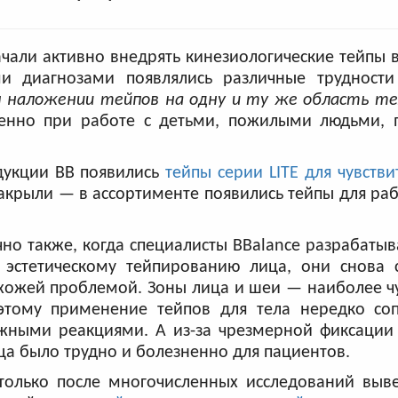
ачали активно внедрять кинезиологические тейпы 
ми диагнозами появлялись различные трудности
 наложении тейпов на одну и ту же область те
енно при работе с детьми, пожилыми людьми, 
дукции ВВ появились
тейпы серии LITE для чувств
акрыли — в ассортименте появились тейпы для раб
чно также, когда специалисты BBalance разрабаты
 эстетическому тейпированию лица, они снова с
хожей проблемой. Зоны лица и шеи — наиболее ч
этому применение тейпов для тела нередко со
жными реакциями. А из-за чрезмерной фиксации 
ца было трудно и болезненно для пациентов.
только после многочисленных исследований выв