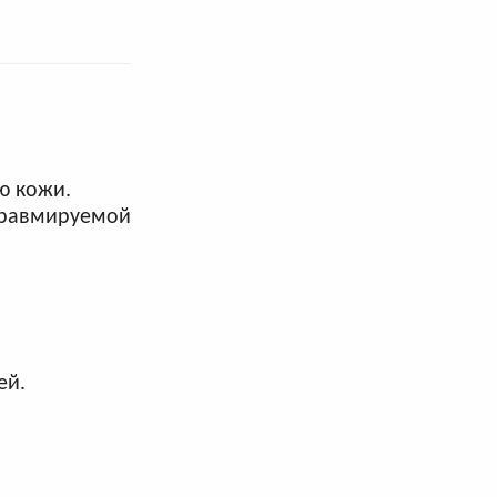
ю кожи.
травмируемой
ей.