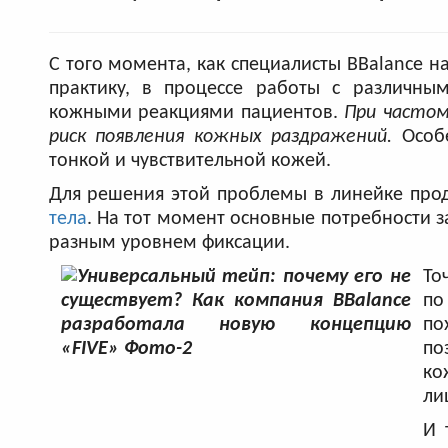
С того момента, как специалисты BBalance н
практику, в процессе работы с различны
кожными реакциями пациентов.
При частом
риск появления кожных раздражений.
Особ
тонкой и чувствительной кожей.
Для решения этой проблемы в линейке про
тела
. На тот момент основные потребности з
разным уровнем фиксации.
То
по
по
по
ко
ли
И 