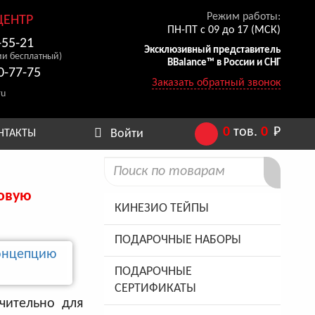
Режим работы:
ЦЕНТР
ПН-ПТ с 09 до 17 (МСК)
-55-21
Эксклюзивный представитель
ии бесплатный)
BBalance™ в России и СНГ
0-77-75
Заказать обратный звонок
ru
0
тов.
0
Р
Войти
НТАКТЫ
новую
КИНЕЗИО ТЕЙПЫ
ПОДАРОЧНЫЕ НАБОРЫ
ПОДАРОЧНЫЕ
СЕРТИФИКАТЫ
чительно для