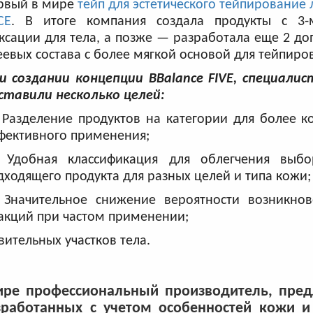
рвый в мире
тейп для эстетического тейпирование 
CE
. В итоге компания создала продукты с 3-
ксации для тела, а позже — разработала еще 2 д
еевых состава с более мягкой основой для тейпиро
и создании концепции BBalance FIVE, специали
ставили несколько целей
:
Разделение продуктов на категории для более к
фективного применения;
Удобная классификация для облегчения выбо
дходящего продукта для разных целей и типа кожи;
Значительное снижение вероятности возникно
акций при частом применении;
вительных участков тела.
ире профессиональный производитель, пре
зработанных с учетом особенностей кожи и