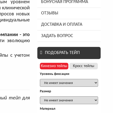
тным уровнем
БОНУСНАЯ ПРОГРАММА
и клинической
ОТЗЫВЫ
апросов новых
дивидуальные
ДОСТАВКА И ОПЛАТА
омпании - это
ЗАДАТЬ ВОПРОС
сти эволюцию
ПОДОБРАТЬ ТЕЙП
ейпы с учетом
Кинезио тейпы
Кросс тейпы
Уровень фиксации
Размер
ный тейп для
Материал