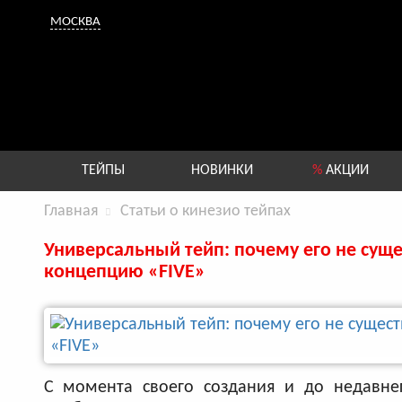
МОСКВА
ТЕЙПЫ
НОВИНКИ
%
АКЦИИ
Главная
Статьи о кинезио тейпах
Универсальный тейп: почему его не суще
концепцию «FIVE»
С момента своего создания и до недавне