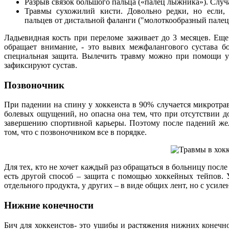
Разрыв связок большого пальца («палец лыжника»). Случа
Травмы сухожилий кисти. Довольно редки, но если, 
пальцев от дистальной фаланги ("молоткообразный палец"
Ладьевидная кость при переломе заживает до 3 месяцев. Ещ
обращает внимание, - это вывих межфалангового сустава б
специальная защита. Вылечить травму можно при помощи уз
зафиксируют сустав.
Позвоночник
При падении на спину у хоккеиста в 90% случается микротра
болевых ощущений, но опасна она тем, что при отсутствии д
завершению спортивной карьеры. Поэтому после падений жел
том, что с позвоночником все в порядке.
Для тех, кто не хочет каждый раз обращаться в больницу после 
есть другой способ – защита с помощью хоккейных тейпов.
отдельного продукта, у других – в виде общих лент, но с усил
Нижние конечности
Бич для хоккеистов- это ушибы и растяжения нижних конечно