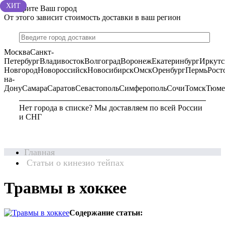
ХИТ
ХИТ
Выберите Ваш город
От этого зависит стоимость доставки в ваш регион
Москва
Санкт-
Петербург
Владивосток
Волгоград
Воронеж
Екатеринбург
Иркутс
Новгород
Новороссийск
Новосибирск
Омск
Оренбург
Пермь
Рост
на-
Дону
Самара
Саратов
Севастополь
Симферополь
Сочи
Томск
Тюме
Нет города в списке? Мы доставляем по всей России
и СНГ
Главная
Статьи о кинезио тейпах
Травмы в хоккее
Содержание статьи: