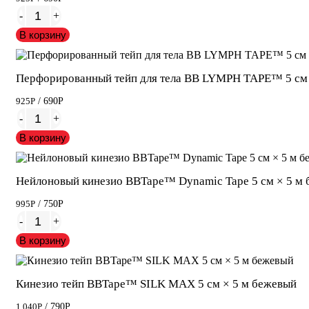
-
+
В корзину
Перфорированный тейп для тела BB LYMPH TAPE™ 5 см 
925
Р
/ 690
Р
-
+
В корзину
Нейлоновый кинезио BBTape™ Dynamic Tape 5 см × 5 м
995
Р
/ 750
Р
-
+
В корзину
Кинезио тейп BBTape™ SILK MAX 5 см × 5 м бежевый
1 040
Р
/ 790
Р