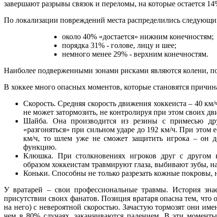
завершают разрывы связок и переломы, на которые остается 14
По локализации повреждений места распределились следующи
около 40% «достается» нижним конечностям;
порядка 31% - голове, лицу и шее;
немного менее 29% - верхним конечностям.
Наиболее подверженными зонами рисками являются колени, по
В хоккее много опасных моментов, которые становятся причи
Скорость. Средняя скорость движения хоккеиста – 40 км/ч
не может затормозить, не контролируя при этом своих д
Шайба. Она производится из резины с примесью др
«разгоняться» при сильном ударе до 192 км/ч. При этом 
км/ч, то шлем уже не сможет защитить игрока – он 
функцию.
Клюшка. При столкновениях игроков друг с другом 
образом хоккеистам травмируют глаза, выбивают зубы, на
Коньки. Способны не только разрезать кожные покровы, н
У вратарей – свои профессиональные травмы. История зна
присутствии своих фанатов. Позиция вратаря опасна тем, что о
на него) с невероятной скоростью. Зачастую тормозят они имен
чем в 80% случаях, заканчиваются падением. В эти момент