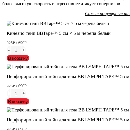
более высокую скорость и агрессивнее атакует соперников.
Самые популярные те
Кинезио тейп BBTape™ 5 см × 5 м черепа белый
925
Р
/ 690
Р
-
+
В корзину
Перфорированный тейп для тела BB LYMPH TAPE™ 5 см 
925
Р
/ 690
Р
-
+
В корзину
Перфорированный тейп для тела BB LYMPH TAPE™ 5 см 
925
Р
/ 690
Р