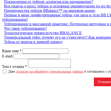
Покраснения от тейпов: аллергия или раздражение?
Вся правда о кросс тейпах и основные рекомендации по их 
Преимущества тейпов BBalance™ на мировом рынке
Первые в мире лимфодренажные тейпы для лица и тела BB 
тейпировании!
Тейпирование в массажной практике. Потенциал методики и 
Что такое тейпирование?
Технологическое превосходство BBALANCE
Универсальный тейп: почему его не существует? Как компан
Тейпы от мороза в зимний период
Ваше имя
*
E-mail
Текст отзыва
*
Даю
согласие на обработку персональных данных
и соглашаюсь с 
Отправи