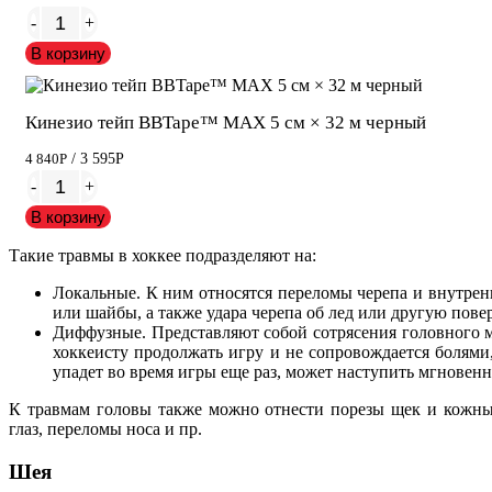
-
+
В корзину
Кинезио тейп BBTape™ МАХ 5 см × 32 м черный
4 840
Р
/ 3 595
Р
-
+
В корзину
Такие травмы в хоккее подразделяют на:
Локальные. К ним относятся переломы черепа и внутре
или шайбы, а также удара черепа об лед или другую пове
Диффузные. Представляют собой сотрясения головного мо
хоккеисту продолжать игру и не сопровождается болями
упадет во время игры еще раз, может наступить мгновенн
К травмам головы также можно отнести порезы щек и кожных
глаз, переломы носа и пр.
Шея