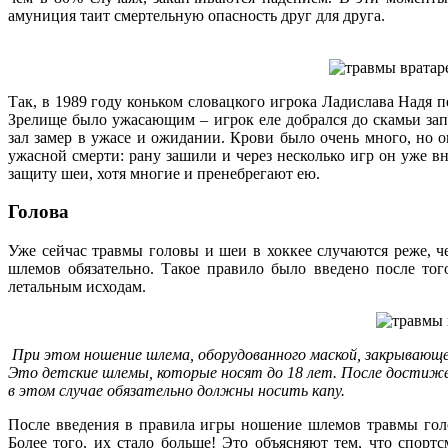
амуниция таит смертельную опасность друг для друга.
Так, в 1989 году коньком словацкого игрока Ладислава Надя
Зрелище было ужасающим – игрок еле добрался до скамьи запа
зал замер в ужасе и ожидании. Крови было очень много, но ока
ужасной смерти: рану зашили и через несколько игр он уже вн
защиту шеи, хотя многие и пренебрегают ею.
Голова
Уже сейчас травмы головы и шеи в хоккее случаются реже, ч
шлемов обязательно. Такое правило было введено после тог
летальным исходам.
При этом ношение шлема, оборудованного маской, закрывающе
Это детские шлемы, которые носят до 18 лет. После достижен
в этом случае обязательно должны носить капу.
После введения в правила игры ношение шлемов травмы гол
Более того, их стало больше! Это объясняют тем, что спортс