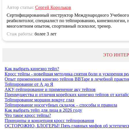
Автор статьи:
Сергей Корольков
Сертифицированный инструктор Международного Учебног
реабилитолог, специалист по тейпированию, кинезиологии,
многолетним опытом, спортивный психолог, тренер.
Стаж работы:
более 3 лет
ЭТО ИНТЕ
Как выбрать кинезио тейп?
Кросс тейпы - новейшая методика снятия боли и ускорения р
Опыт применения кинезио тейпов BBTape в лечебной практи
Тейпирование от А до Я
АКУ-тейпирование и применение аку тейпов
Преимущества и отличия корейских кинезио тейпов от китай
Тейпирование морщин вокруг глаз
Тейпирование носогубных складок – способы и правила
Как выбрать тейп для лица в 2026 году
Что такое кросс тейпы?
Принципы и концепция кросс тейпирования
ОСТОРОЖНО, БЛОГЕРЫ! Пять главных мифов об эстетическо