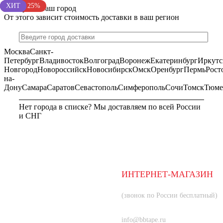
Акция 25%
ХИТ
ХИТ
ХИТ
Выберите Ваш город
От этого зависит стоимость доставки в ваш регион
Москва
Санкт-
Петербург
Владивосток
Волгоград
Воронеж
Екатеринбург
Иркутс
Новгород
Новороссийск
Новосибирск
Омск
Оренбург
Пермь
Рост
на-
Дону
Самара
Саратов
Севастополь
Симферополь
Сочи
Томск
Тюме
Нет города в списке? Мы доставляем по всей России
и СНГ
МОСКВА
ИНТЕРНЕТ-МАГАЗИН
8 (800) 350-66-80
(звонок по России бесплатный)
+7 (985) 219-33-83
info@bbtape.ru