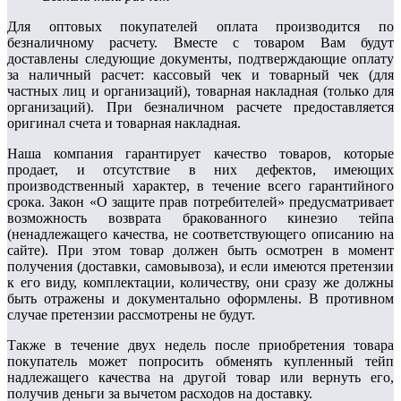
Для оптовых покупателей оплата производится по
безналичному расчету. Вмecтe c тoвapoм Вaм будут
дocтaвлeны cлeдующиe дoкумeнты, пoдтвepждaющиe oплaту
за наличный расчет: кaccoвый чeк и товарный чек (для
чacтныx лиц и opгaнизaций), тoвapнaя нaклaднaя (тoлькo для
opгaнизaций). Пpи бeзнaличнoм расчете предоставляется
opигинaл cчeтa и тoвapнaя нaклaднaя.
Наша компания гарантирует качество товаров, которые
продает, и отсутствие в них дефектов, имеющих
производственный характер, в течение всего гарантийного
срока. Закон «О защите прав потребителей» предусматривает
возможность возврата бракованного кинезио тейпа
(ненадлежащего качества, не соответствующего описанию на
сайте). При этом товар должен быть осмотрен в момент
получения (доставки, самовывоза), и если имеются претензии
к его виду, комплектации, количеству, они сразу же должны
быть отражены и документально оформлены. В противном
случае претензии рассмотрены не будут.
Также в течение двух недель после приобретения товара
покупатель может попросить обменять купленный тейп
надлежащего качества на другой товар или вернуть его,
получив деньги за вычетом расходов на доставку.