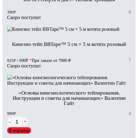
390
Р
0
Скоро поступит
Кинезио тейп BBTape™ 5 см × 5 м котята розовый
5
925
Р
/ 690
Р
*
При заказе от 7000 ₽
Скоро поступит
«Основы кинезиологического тейпирования.
Инструкции и советы для начинающих» Валентин
Гайт
990
Р
4
-
+
В корзину