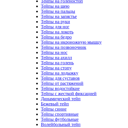
Тейпы на голеностоп
Тейпы на шею
Тейпы на пальцы
Тейпы на запястье
Тейпы на руки
Тейпы для ног
Тейпы на локоть
Тейпы на бедро
Тейпы на икроножную мышцу
Тейпы на позвоночник
Тейпы на нос
Тейпы на ахилл
Тейпы на голень
Тейпы на стопу
Тейпы на лодыжку
Тейпы для суставов
Тейпы от растяжений
Тейпы водостойкие
Тейпы с жесткой фиксацией
Динамический тейп
Бежевый тейп
Тейпы синие
Тейпы спортивные
Тейпы футбольные
Волейбольный тейп