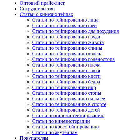
Оптовый прайс-лист
Сотрудничество
Статьи о кинезио тейпах
Статьи по тейпированию лица
Статьи по тейпированию шеи
Статьи по тейпированию для похудения
Статьи по тейпированию груди
Статьи по тейпированию живота
Статьи по тейпированию спины
Статьи по тейпированию колена
Статьи по тейпированию голеностопа
Статьи по тейпированию плеча
Статьи по тейпированию локтя
Статьи по тейпированию кисти
Статьи по тейпированию бедра
Статьи по тейпированию икр
Статьи по тейпированию стопы
Статьи по тейпированию пальцев
Статьи по тейпированию в спорте
Статьи по тейпированию детей
Статьи по кинезиотейпированию
Статьи по кинезиотерапии
Статьи по кросстейпированию
Статьи по акутейпам
Покупателям