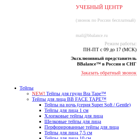
УЧЕБНЫЙ ЦЕНТР
8 (800) 707-55-21
(звонок по России бесплатный)
+7 (934) 000-77-75
mail@bbalance.ru
Режим работы:
ПН-ПТ с 09 до 17 (МСК)
Эксклюзивный представитель
BBalance™ в России и СНГ
Заказать обратный звонок
Тейпы
NEW!
Тейпы для груди Bra Tape™
Тейпы для лица BB FACE TAPE™
Тейпы на ночь (серия Super Soft / Gentle)
Тейпы для лица 1 см
Хлопковые тейпы для лица
Шелковые тейпы для лица
Перфорированные тейпы для лица
Тейпы для лица 7,5 см
Тейпы для лица 10 см