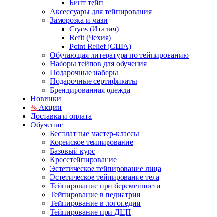
Бинт тейп
Аксессуары для тейпирования
Заморозка и мази
Cryos (Италия)
Refit (Чехия)
Point Relief (США)
Обучающая литература по тейпированию
Наборы тейпов для обучения
Подарочные наборы
Подарочные сертификаты
Брендированная одежда
Новинки
%
Акции
Доставка и оплата
Обучение
Бесплатные мастер-классы
Корейское тейпирование
Базовый курс
Кросстейпирование
Эстетическое тейпирование лица
Эстетическое тейпирование тела
Тейпирование при беременности
Тейпирование в педиатрии
Тейпирование в логопедии
Тейпирование при ДЦП