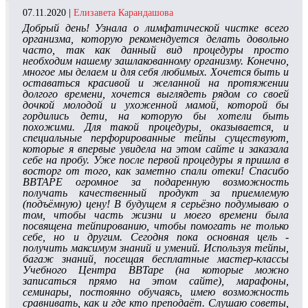
07.11.2020 |
Елизавета Карандашова
Добрый день! Узнала о лимфатической чистке всего
организма, которую рекомендуется делать довольно
часто, так как данный вид процедуры просто
необходим нашему зашлакованному организму. Конечно,
многое мы делаем и для себя любимых. Хочется быть и
оставаться красивой и желанной на протяжении
долгого времени, хочется выглядеть рядом со своей
дочкой молодой и ухоженной мамой, которой бы
гордились дети, на которую бы хотели быть
похожими. Для такой процедуры, оказывается, и
специальные перфорированные тейпы существуют,
которые я впервые увидела на этом сайте и заказала
себе на пробу. Уже после первой процедуры я пришла в
восторг от того, как заметно спали отеки! Спасибо
BBTAPE огромное за подаренную возможность
получать качественный продукт за приемлемую
(подъёмную) цену! В будущем я серьёзно подумываю о
том, чтобы часть жизни и моего времени была
посвящена тейпированию, чтобы помогать не только
себе, но и другим. Сегодня пока основная цель -
получить максимум знаний и умений. Используя тейпы,
багаж знаний, посещая бесплатные мастер-классы
Учебного Центра BBTape (на которые можно
записаться прямо на этом сайте), марафоны,
семинары, постоянно обучаясь, имею возможность
сравнивать, как и где кто преподаёт. Слушаю советы,