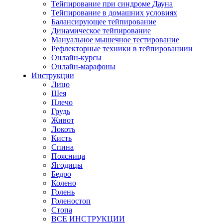
Тейпирование при синдроме Дауна
Тейпирование в домашних условиях
Балансирующее тейпирование
Динамическое тейпирование
Мануальное мышечное тестирование
Рефлекторные техники в тейпированиии
Онлайн-курсы
Онлайн-марафоны
Инструкции
Лицо
Шея
Плечо
Грудь
Живот
Локоть
Кисть
Спина
Поясница
Ягодицы
Бедро
Колено
Голень
Голеностоп
Стопа
ВСЕ ИНСТРУКЦИИ