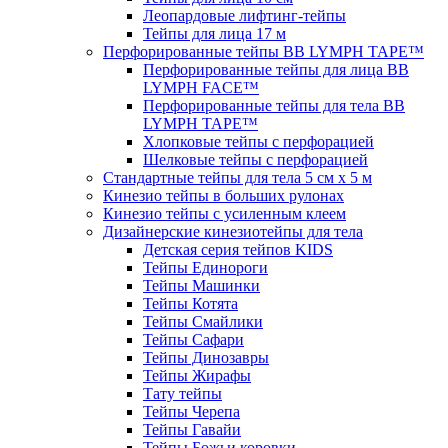
Леопардовые лифтинг-тейпы
Тейпы для лица 17 м
Перфорированные тейпы BB LYMPH TAPE™
Перфорированные тейпы для лица BB
LYMPH FACE™
Перфорированные тейпы для тела BB
LYMPH TAPE™
Хлопковые тейпы с перфорацией
Шелковые тейпы с перфорацией
Стандартные тейпы для тела 5 см x 5 м
Кинезио тейпы в больших рулонах
Кинезио тейпы с усиленным клеем
Дизайнерские кинезиотейпы для тела
Детская серия тейпов KIDS
Тейпы Единороги
Тейпы Машинки
Тейпы Котята
Тейпы Смайлики
Тейпы Сафари
Тейпы Динозавры
Тейпы Жирафы
Тату тейпы
Тейпы Черепа
Тейпы Гавайи
Тейпы Божьи коровки