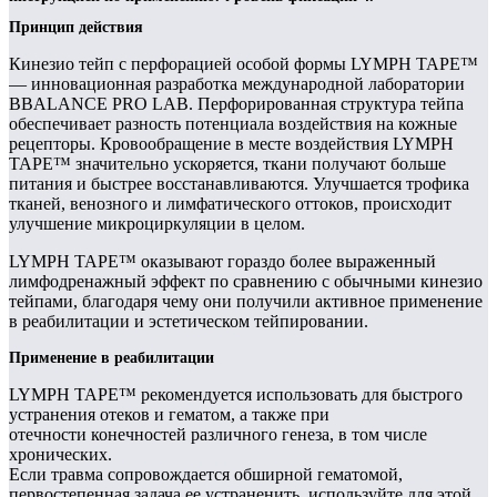
Принцип действия
Кинезио тейп с перфорацией особой формы LYMPH TAPE™
— инновационная разработка международной лаборатории
BBALANCE PRO LAB. Перфорированная структура тейпа
обеспечивает разность потенциала воздействия на кожные
рецепторы. Кровообращение в месте воздействия LYMPH
TAPE™ значительно ускоряется, ткани получают больше
питания и быстрее восстанавливаются. Улучшается трофика
тканей, венозного и лимфатического оттоков, происходит
улучшение микроциркуляции в целом.
LYMPH TAPE™ оказывают гораздо более выраженный
лимфодренажный эффект по сравнению с обычными кинезио
тейпами, благодаря чему они получили активное применение
в реабилитации и эстетическом тейпировании.
Применение в реабилитации
LYMPH TAPE™ рекомендуется использовать для быстрого
устранения отеков и гематом, а также при
отечности конечностей различного генеза, в том числе
хронических.
Если травма сопровождается обширной гематомой,
первостепенная задача ее устраненить, используйте для этой