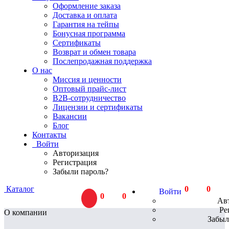
Оформление заказа
Доставка и оплата
Гарантия на тейпы
Бонусная программа
Сертификаты
Возврат и обмен товара
Послепродажная поддержка
О нас
Миссия и ценности
Оптовый прайс-лист
В2В-сотрудничество
Лицензии и сертификаты
Вакансии
Блог
Контакты
Войти
Авторизация
Регистрация
Забыли пароль?
Каталог
0
тов.
0
Р
Войти
0
тов.
0
Р
Ав
Ре
О компании
Забыл