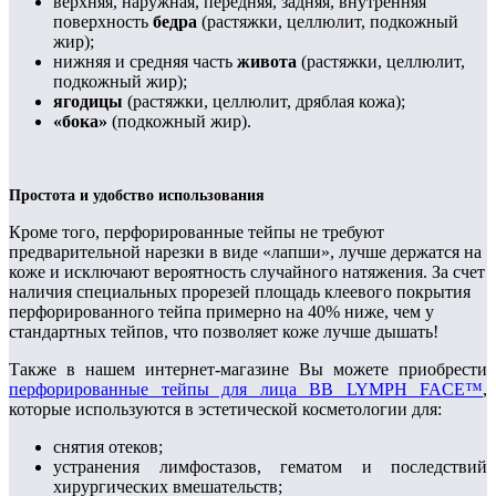
верхняя, наружная, передняя, задняя, внутренняя
поверхность
бедра
(растяжки, целлюлит, подкожный
жир);
нижняя и средняя часть
живота
(растяжки, целлюлит,
подкожный жир);
ягодицы
(растяжки, целлюлит, дряблая кожа);
«бока»
(подкожный жир).
Простота и удобство использования
Кроме того, перфорированные тейпы не требуют
предварительной нарезки в виде «лапши», лучше держатся на
коже и исключают вероятность случайного натяжения. За счет
наличия специальных прорезей площадь клеевого покрытия
перфорированного тейпа примерно на 40% ниже, чем у
стандартных тейпов, что позволяет коже лучше дышать!
Также в нашем интернет-магазине Вы можете приобрести
перфорированные тейпы для лица BB LYMPH FACE™
,
которые используются в эстетической косметологии для:
снятия отеков;
устранения лимфостазов, гематом и последствий
хирургических вмешательств;