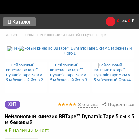
0
тов.
0
Р
Каталог
Главная
Тейпы
Нейлоновые кинезио тейпы Dynamic Tape
ХИТ
3 отзыва
Поделиться
Нейлоновый кинезио BBTape™ Dynamic Tape 5 см × 5
м бежевый
• В наличии много