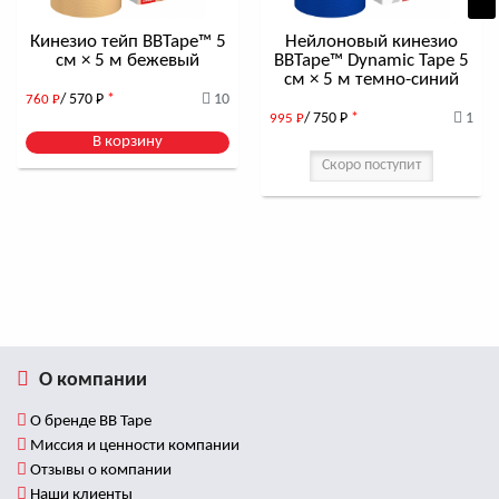
Кинезио тейп BBTape™ 5
Нейлоновый кинезио
см × 5 м бежевый
BBTape™ Dynamic Tape 5
см × 5 м темно-синий
/ 570
Р
*
10
760
Р
/ 750
Р
*
1
995
Р
В корзину
Скоро поступит
О компании
О бренде BB Tape
Миссия и ценности компании
Отзывы о компании
Наши клиенты