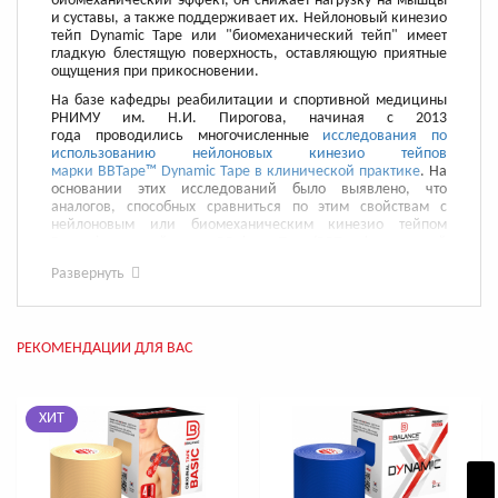
биомеханический эффект, он снижает нагрузку на мышцы
и суставы, а также поддерживает их. Нейлоновый кинезио
тейп Dynamic Tapе или "биомеханический тейп" имеет
гладкую блестящую поверхность, оставляющую приятные
ощущения при прикосновении.
На базе кафедры реабилитации и спортивной медицины
РНИМУ им. Н.И. Пирогова, начиная с 2013
года проводились многочисленные
исследования по
использованию нейлоновых кинезио тейпов
марки BBTape™ Dynamic Tape в клинической практике
. На
основании этих исследований было выявлено, что
аналогов, способных сравниться по этим свойствам с
нейлоновым или биомеханическим кинезио тейпом
Dynamic торговой марки BBalance Tape (BBTape), на данный
момент не существует.
Развернуть
Также для всех наших клиентов действует:
Бесплатная
послепродажная поддержка
Подробнее о том, как правильно выбрать кинезио тейп
в
РЕКОМЕНДАЦИИ ДЛЯ ВАС
этой статье
.
Приглашаем Вас на БЕСПЛАТНЫЕ мастер-классы по
тейпированию, которые проходят как в режиме ONLINE-
ХИТ
трансляции, так и в формате личного присутствия!
Записаться Вы можете
на этой странице
.