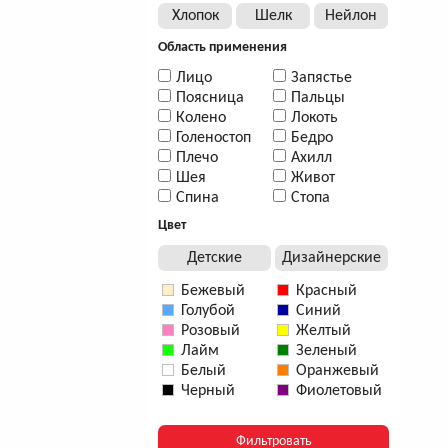
Хлопок
Шелк
Нейлон
Область применения
Лицо
Запястье
Поясница
Пальцы
Колено
Локоть
Голеностоп
Бедро
Плечо
Ахилл
Шея
Живот
Спина
Стопа
Цвет
Детские
Дизайнерские
Бежевый
Красный
Голубой
Синий
Розовый
Желтый
Лайм
Зеленый
Белый
Оранжевый
Черный
Фиолетовый