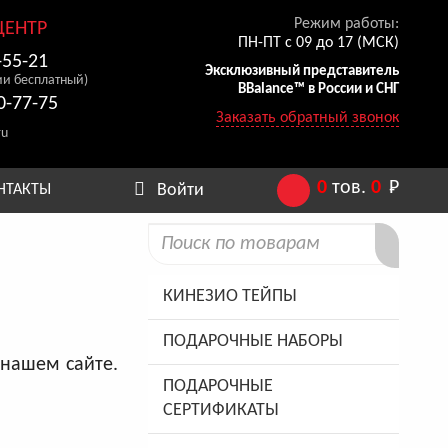
Режим работы:
ЦЕНТР
ПН-ПТ с 09 до 17 (МСК)
-55-21
Эксклюзивный представитель
ии бесплатный)
BBalance™ в России и СНГ
0-77-75
Заказать обратный звонок
ru
0
тов.
0
Р
Войти
НТАКТЫ
КИНЕЗИО ТЕЙПЫ
ПОДАРОЧНЫЕ НАБОРЫ
нашем сайте.
ПОДАРОЧНЫЕ
СЕРТИФИКАТЫ