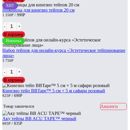
ХИТ
Ножницы для кинезио тейпов 20 см
1 350
Р
/ 990
Р
-
+
В корзину
Новинка
Набор тейпов для онлайн-курса «Эстетическое тейпирование
лица»
3 750
Р
-
+
В корзину
Кинезио тейп BBTape™ 5 см × 5 м сафари розовый
925
Р
/ 690
Р
Аналоги
Товар закончился
Аку тейпы BB ACU TAPE™ черный
995
Р
/ 835
Р