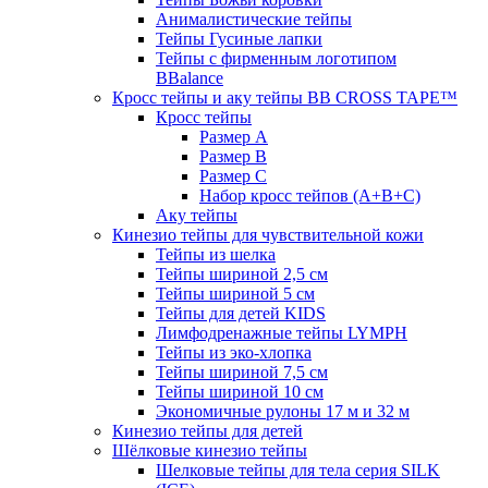
Анималистические тейпы
Тейпы Гусиные лапки
Тейпы с фирменным логотипом
BBalance
Кросс тейпы и аку тейпы BB CROSS TAPE™
Кросс тейпы
Размер А
Размер B
Размер С
Набор кросс тейпов (А+B+C)
Аку тейпы
Кинезио тейпы для чувствительной кожи
Тейпы из шелка
Тейпы шириной 2,5 см
Тейпы шириной 5 см
Тейпы для детей KIDS
Лимфодренажные тейпы LYMPH
Тейпы из эко-хлопка
Тейпы шириной 7,5 см
Тейпы шириной 10 см
Экономичные рулоны 17 м и 32 м
Кинезио тейпы для детей
Шёлковые кинезио тейпы
Шелковые тейпы для тела серия SILK