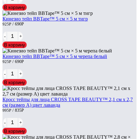
В корзину
Кинезио тейп BBTape™ 5 см × 5 м тигр
925
Р
/ 690
Р
-
+
В корзину
Кинезио тейп BBTape™ 5 см × 5 м черепа белый
925
Р
/ 690
Р
-
+
В корзину
Кросс тейпы для лица CROSS TAPE BEAUTY™ 2,1 см x 2,7
см (размер А) цвет лаванда
995
Р
/ 835
Р
-
+
В корзину