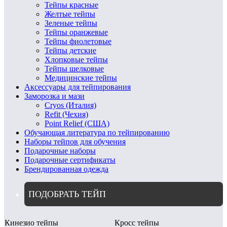
Тейпы красные
Желтые тейпы
Зеленые тейпы
Тейпы оранжевые
Тейпы фиолетовые
Тейпы детские
Хлопковые тейпы
Тейпы шелковые
Медицинские тейпы
Аксессуары для тейпирования
Заморозка и мази
Cryos (Италия)
Refit (Чехия)
Point Relief (США)
Обучающая литература по тейпированию
Наборы тейпов для обучения
Подарочные наборы
Подарочные сертификаты
Брендированная одежда
ПОДОБРАТЬ ТЕЙП
Кинезио тейпы
Кросс тейпы