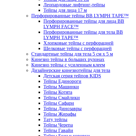
Леопардовые лифтинг-тейпы
Тейпы для лица 17 м
Перфорированные тейпы BB LYMPH TAPE™
Перфорированные тейпы для лица BB
LYMPH FACE™
Перфорированные тейпы для тела BB
LYMPH TAPE™
Хлопковые тейпы с перфорацией
Шелковые тейпы с перфорацией
Стандартные тейпы для тела 5 см x 5 м
Кинезио тейпы в больших рулонах
Кинезио тейпы с усиленным клеем
Дизайнерские кинезиотейпы для тела
Детская серия тейпов KIDS
Тейпы Единороги
Тейпы Машинки
Тейпы Котята
Тейпы Смайлики
Тейпы Сафари
Тейпы Динозавры
Тейпы Жирафы
Тату тейпы
Тейпы Черепа
Тейпы Гавайи
Тейпы Божьи коровки