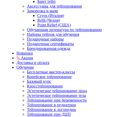
Бинт тейп
Аксессуары для тейпирования
Заморозка и мази
Cryos (Италия)
Refit (Чехия)
Point Relief (США)
Обучающая литература по тейпированию
Наборы тейпов для обучения
Подарочные наборы
Подарочные сертификаты
Брендированная одежда
Новинки
%
Акции
Доставка и оплата
Обучение
Бесплатные мастер-классы
Корейское тейпирование
Базовый курс
Кросстейпирование
Эстетическое тейпирование лица
Эстетическое тейпирование тела
Тейпирование при беременности
Тейпирование в педиатрии
Тейпирование в логопедии
Тейпирование при ДЦП