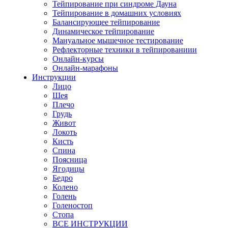
Тейпирование при синдроме Дауна
Тейпирование в домашних условиях
Балансирующее тейпирование
Динамическое тейпирование
Мануальное мышечное тестирование
Рефлекторные техники в тейпированиии
Онлайн-курсы
Онлайн-марафоны
Инструкции
Лицо
Шея
Плечо
Грудь
Живот
Локоть
Кисть
Спина
Поясница
Ягодицы
Бедро
Колено
Голень
Голеностоп
Стопа
ВСЕ ИНСТРУКЦИИ