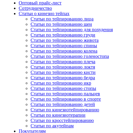
Оптовый прайс-лист
Сотрудничество
Статьи о кинезио тейпах
Статьи по тейпированию лица
Статьи по тейпированию шеи
Статьи по тейпированию для похудения
Статьи по тейпированию груди
Статьи по тейпированию живота
Статьи по тейпированию спины
Статьи по тейпированию колена
Статьи по тейпированию голеностопа
Статьи по тейпированию плеча
Статьи по тейпированию локтя
Статьи по тейпированию кисти
Статьи по тейпированию бедра
Статьи по тейпированию икр
Статьи по тейпированию стопы
Статьи по тейпированию пальцев
Статьи по тейпированию в спорте
Статьи по тейпированию детей
Статьи по кинезиотейпированию
Статьи по кинезиотерапии
Статьи по кросстейпированию
Статьи по акутейпам
Покупателям