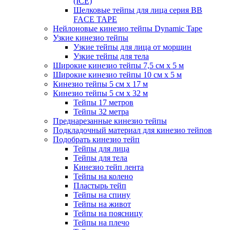
(ICE)
Шелковые тейпы для лица серия BB
FACE TAPE
Нейлоновые кинезио тейпы Dynamic Tape
Узкие кинезио тейпы
Узкие тейпы для лица от морщин
Узкие тейпы для тела
Широкие кинезио тейпы 7,5 см x 5 м
Широкие кинезио тейпы 10 см х 5 м
Кинезио тейпы 5 см x 17 м
Кинезио тейпы 5 см х 32 м
Тейпы 17 метров
Тейпы 32 метра
Преднарезанные кинезио тейпы
Подкладочный материал для кинезио тейпов
Подобрать кинезио тейп
Тейпы для лица
Тейпы для тела
Кинезио тейп лента
Тейпы на колено
Пластырь тейп
Тейпы на спину
Тейпы на живот
Тейпы на поясницу
Тейпы на плечо