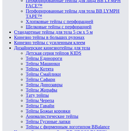
Перфорированные тейпы для лица BB LYMPH
FACE™
Перфорированные тейпы для тела BB LYMPH
TAPE™
Хлопковые тейпы с перфорацией
Шелковые тейпы с перфорацией
Стандартные тейпы для тела 5 см x 5 м
Кинезио тейпы в больших рулонах
Кинезио тейпы с усиленным клеем
Дизайнерские кинезиотейпы для тела
Детская серия тейпов KIDS
Тейпы Единороги
Тейпы Машинки
Тейпы Котята
Тейпы Смайлики
Тейпы Сафари
Тейпы Динозавры
Тейпы Жирафы
Тату тейпы
Тейпы Черепа
Тейпы Гавайи
Тейпы Божьи коровки
Анималистические тейпы
Тейпы Гусиные лапки
Тейпы с фирменным логотипом BBalance