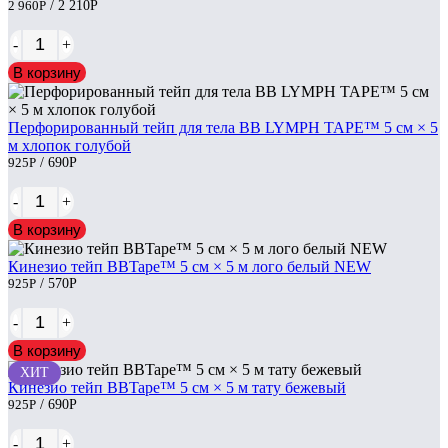
2 960
Р
/ 2 210
Р
-
+
В корзину
Перфорированный тейп для тела BB LYMPH TAPE™ 5 см × 5
м хлопок голубой
925
Р
/ 690
Р
-
+
В корзину
Кинезио тейп BBTape™ 5 см × 5 м лого белый NEW
925
Р
/ 570
Р
-
+
В корзину
ХИТ
Кинезио тейп BBTape™ 5 см × 5 м тату бежевый
925
Р
/ 690
Р
-
+