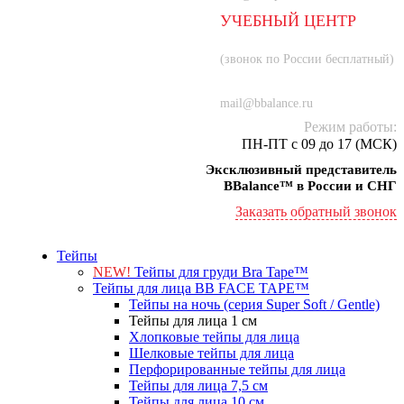
УЧЕБНЫЙ ЦЕНТР
8 (800) 707-55-21
(звонок по России бесплатный)
+7 (934) 000-77-75
mail@bbalance.ru
Режим работы:
ПН-ПТ с 09 до 17 (МСК)
Эксклюзивный представитель
BBalance™ в России и СНГ
Заказать обратный звонок
Тейпы
NEW!
Тейпы для груди Bra Tape™
Тейпы для лица BB FACE TAPE™
Тейпы на ночь (серия Super Soft / Gentle)
Тейпы для лица 1 см
Хлопковые тейпы для лица
Шелковые тейпы для лица
Перфорированные тейпы для лица
Тейпы для лица 7,5 см
Тейпы для лица 10 см