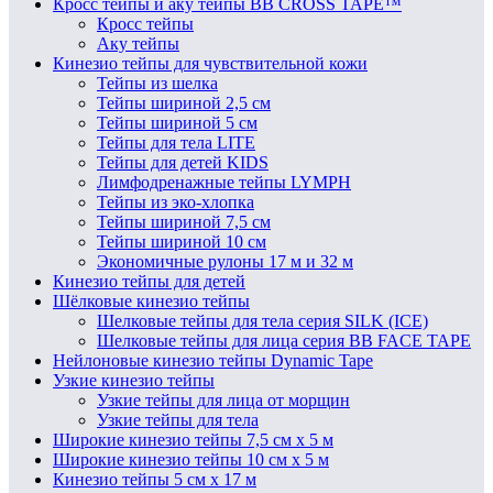
Кросс тейпы и аку тейпы BB CROSS TAPE™
Кросс тейпы
Аку тейпы
Кинезио тейпы для чувствительной кожи
Тейпы из шелка
Тейпы шириной 2,5 см
Тейпы шириной 5 см
Тейпы для тела LITE
Тейпы для детей KIDS
Лимфодренажные тейпы LYMPH
Тейпы из эко-хлопка
Тейпы шириной 7,5 см
Тейпы шириной 10 см
Экономичные рулоны 17 м и 32 м
Кинезио тейпы для детей
Шёлковые кинезио тейпы
Шелковые тейпы для тела серия SILK (ICE)
Шелковые тейпы для лица серия BB FACE TAPE
Нейлоновые кинезио тейпы Dynamic Tape
Узкие кинезио тейпы
Узкие тейпы для лица от морщин
Узкие тейпы для тела
Широкие кинезио тейпы 7,5 см x 5 м
Широкие кинезио тейпы 10 см х 5 м
Кинезио тейпы 5 см x 17 м