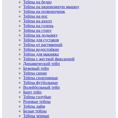
Тейпы на бедро
Тейпы на икроножную мышцу
Тейпы на позвоночник
Тейпы на нос
Тейпы на ахилл
Тейпы на голень
Тейпы на стопу
Тейпы на лодыжку
Тейпы для суставов
Тейпы от растяжений
Тейпы водостойкие
Тейпы для макияжа
Тейпы с жесткой фиксацией
Динамический тейп
Бежевый тейп
Тейпы синие
Тейпы спортивные
Тейпы футбольные
Волейбольный тейп
Бинт тейп
Тейпы голубые
Розовые тейпы
Тейпы лайм
Белые тейпы
Тейпы черные