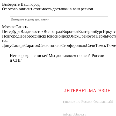
Выберите Ваш город
От этого зависит стоимость доставки в ваш регион
Москва
Санкт-
Петербург
Владивосток
Волгоград
Воронеж
Екатеринбург
Иркутс
Новгород
Новороссийск
Новосибирск
Омск
Оренбург
Пермь
Рост
на-
Дону
Самара
Саратов
Севастополь
Симферополь
Сочи
Томск
Тюме
Нет города в списке? Мы доставляем по всей России
и СНГ
МОСКВА
ИНТЕРНЕТ-МАГАЗИН
8 (800) 350-66-80
(звонок по России бесплатный)
+7 (985) 219-33-83
info@bbtape.ru