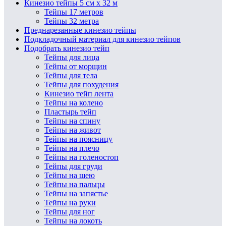
Кинезио тейпы 5 см х 32 м
Тейпы 17 метров
Тейпы 32 метра
Преднарезанные кинезио тейпы
Подкладочный материал для кинезио тейпов
Подобрать кинезио тейп
Тейпы для лица
Тейпы от морщин
Тейпы для тела
Тейпы для похудения
Кинезио тейп лента
Тейпы на колено
Пластырь тейп
Тейпы на спину
Тейпы на живот
Тейпы на поясницу
Тейпы на плечо
Тейпы на голеностоп
Тейпы для груди
Тейпы на шею
Тейпы на пальцы
Тейпы на запястье
Тейпы на руки
Тейпы для ног
Тейпы на локоть