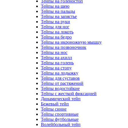
Тейпы на голеностоп
Тейпы на шею
Тейпы на пальцы
Тейпы на запястье
Тейпы на руки
Тейпы для ног
Тейпы на локоть
Тейпы на бедро
Тейпы на икроножную мышцу
Тейпы на позвоночник
Тейпы на нос
Тейпы на ахилл
Тейпы на голень
Тейпы на стопу
Тейпы на лодыжку
Тейпы для суставов
Тейпы от растяжений
Тейпы водостойкие
Тейпы с жесткой фиксацией
Динамический тейп
Бежевый тейп
Тейпы синие
Тейпы спортивные
Тейпы футбольные
Волейбольный тейп