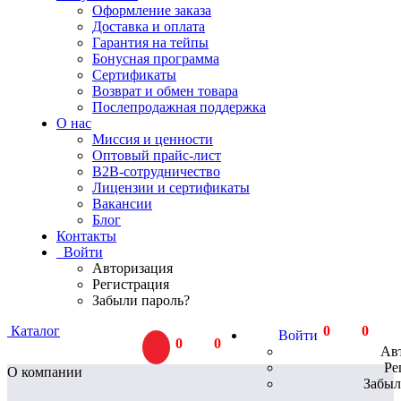
Оформление заказа
Доставка и оплата
Гарантия на тейпы
Бонусная программа
Сертификаты
Возврат и обмен товара
Послепродажная поддержка
О нас
Миссия и ценности
Оптовый прайс-лист
В2В-сотрудничество
Лицензии и сертификаты
Вакансии
Блог
Контакты
Войти
Авторизация
Регистрация
Забыли пароль?
Каталог
0
тов.
0
Р
Войти
0
тов.
0
Р
Ав
Ре
О компании
Забыл