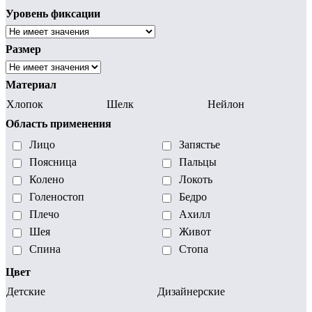
Уровень фиксации
Размер
Материал
Хлопок
Шелк
Нейлон
Область применения
Лицо
Запястье
Поясница
Пальцы
Колено
Локоть
Голеностоп
Бедро
Плечо
Ахилл
Шея
Живот
Спина
Стопа
Цвет
Детские
Дизайнерские