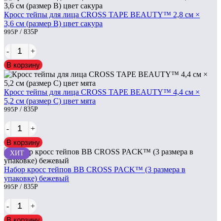
Кросс тейпы для лица CROSS TAPE BEAUTY™ 2,8 см ×
3,6 см (размер B) цвет сакура
995
Р
/ 835
Р
-
+
В корзину
Кросс тейпы для лица CROSS TAPE BEAUTY™ 4,4 см ×
5,2 см (размер C) цвет мята
995
Р
/ 835
Р
-
+
В корзину
ХИТ
Набор кросс тейпов BB CROSS PACK™ (3 размера в
упаковке) бежевый
995
Р
/ 835
Р
-
+
В корзину