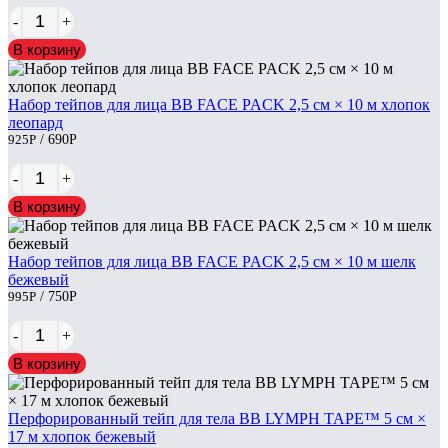
-
+
В корзину
Набор тейпов для лица BB FACE PACK 2,5 см × 10 м хлопок
леопард
925
Р
/ 690
Р
-
+
В корзину
Набор тейпов для лица BB FACE PACK 2,5 см × 10 м шелк
бежевый
995
Р
/ 750
Р
-
+
В корзину
Перфорированный тейп для тела BB LYMPH TAPE™ 5 см ×
17 м хлопок бежевый