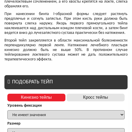
плечелоктевым сочленением, а его хвосты крепятся на локте, слегка
обрамляя его.
При нанесении бинта I-образной формы следует растянуть
предплечье и согнуть запястье. При этом кисть руки должна быть
повернута слегка наружу. Якорь первого прямоугольного тейпа
наклеивается над дистальным концом плечевой кости, а затем бинт
ведется вниз до лучезапястного сустава практически без натяжения.
Второй тейп закрепляется в области максимальной болезненности
перпендикулярно первой ленте. Натяжение лечебного пластыря
кинезио должно быть не выше 50%. В противном случае
тейпирование локтевого сустава может не дать положительного
терапевтического эффекта.
ПОДОБРАТЬ ТЕЙП
Кинезио тейпы
Кросс тейпы
Уровень фиксации
Размер