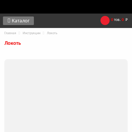
0
тов.
0
Р
Каталог
Главная
Инструкции
Локоть
Локоть