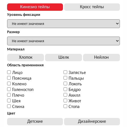
Кинезио тейпы
Кросс тейпы
Уровень фиксации
Размер
Материал
Хлопок
Шелк
Нейлон
Область применения
Лицо
Запястье
Поясница
Пальцы
Колено
Локоть
Голеностоп
Бедро
Плечо
Ахилл
Шея
Живот
Спина
Стопа
Цвет
Детские
Дизайнерские