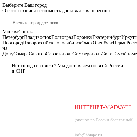
Выберите Ваш город
От этого зависит стоимость доставки в ваш регион
Москва
Санкт-
Петербург
Владивосток
Волгоград
Воронеж
Екатеринбург
Иркутс
Новгород
Новороссийск
Новосибирск
Омск
Оренбург
Пермь
Рост
на-
Дону
Самара
Саратов
Севастополь
Симферополь
Сочи
Томск
Тюме
Нет города в списке? Мы доставляем по всей России
и СНГ
МОСКВА
ИНТЕРНЕТ-МАГАЗИН
8 (800) 350-66-80
(звонок по России бесплатный)
+7 (985) 219-33-83
info@bbtape.ru