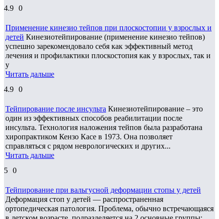
4.9
0
Применение кинезио тейпов при плоскостопии у взрослых и
детей
Кинезиотейпирование (применение кинезио тейпов)
успешно зарекомендовало себя как эффективный метод
лечения и профилактики плоскостопия как у взрослых, так и
у
Читать дальше
4.9
0
Тейпирование после инсульта
Кинезиотейпирование – это
один из эффективных способов реабилитации после
инсульта. Технология наложения тейпов была разработана
хиропрактиком Кензо Касе в 1973. Она позволяет
справляться с рядом неврологических и других...
Читать дальше
5
0
Тейпирование при вальгусной деформации стопы у детей
Деформация стоп у детей — распространенная
ортопедическая патология. Проблема, обычно встречающаяся
в детском возрасте, подразделяется на 2 основные группы: