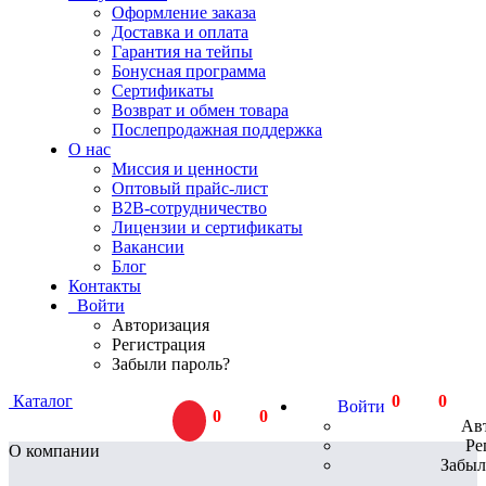
Оформление заказа
Доставка и оплата
Гарантия на тейпы
Бонусная программа
Сертификаты
Возврат и обмен товара
Послепродажная поддержка
О нас
Миссия и ценности
Оптовый прайс-лист
В2В-сотрудничество
Лицензии и сертификаты
Вакансии
Блог
Контакты
Войти
Авторизация
Регистрация
Забыли пароль?
Каталог
0
тов.
0
Р
Войти
0
тов.
0
Р
Ав
Ре
О компании
Забыл