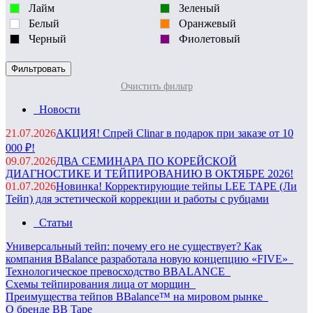
Лайм
Зеленый
Белый
Оранжевый
Черный
Фиолетовый
Очистить фильтр
Новости
21.07.2026
АКЦИЯ! Спрей Clinar в подарок при заказе от 10
000 ₽!
09.07.2026
ДВА СЕМИНАРА ПО КОРЕЙСКОЙ
ДИАГНОСТИКЕ И ТЕЙПИРОВАНИЮ В ОКТЯБРЕ 2026!
01.07.2026
Новинка! Корректирующие тейпы LEE TAPE (Ли
Тейп) для эстетической коррекции и работы с рубцами
Статьи
Универсальный тейп: почему его не существует? Как
компания BBalance разработала новую концепцию «FIVE»
Технологическое превосходство BBALANCE
Схемы тейпирования лица от морщин
Преимущества тейпов BBalance™ на мировом рынке
О бренде BB Tape