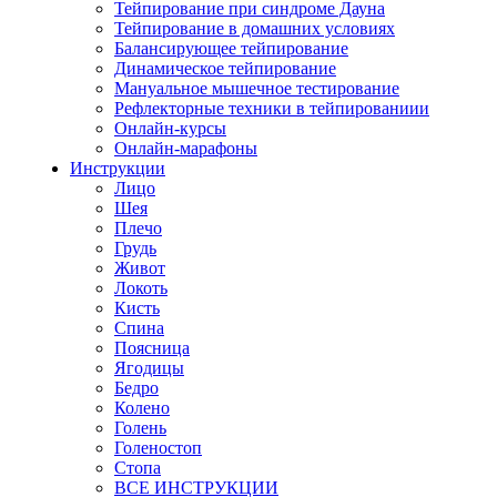
Тейпирование при синдроме Дауна
Тейпирование в домашних условиях
Балансирующее тейпирование
Динамическое тейпирование
Мануальное мышечное тестирование
Рефлекторные техники в тейпированиии
Онлайн-курсы
Онлайн-марафоны
Инструкции
Лицо
Шея
Плечо
Грудь
Живот
Локоть
Кисть
Спина
Поясница
Ягодицы
Бедро
Колено
Голень
Голеностоп
Стопа
ВСЕ ИНСТРУКЦИИ