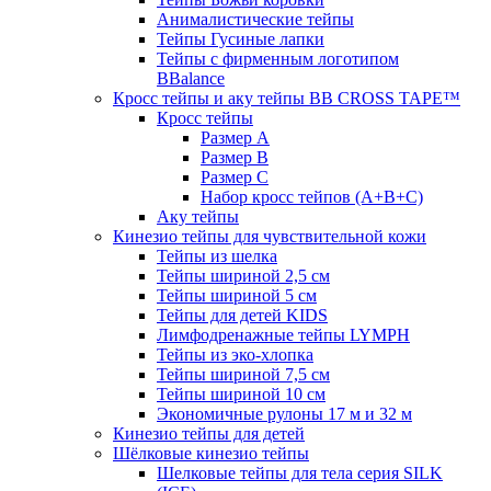
Анималистические тейпы
Тейпы Гусиные лапки
Тейпы с фирменным логотипом
BBalance
Кросс тейпы и аку тейпы BB CROSS TAPE™
Кросс тейпы
Размер А
Размер B
Размер С
Набор кросс тейпов (А+B+C)
Аку тейпы
Кинезио тейпы для чувствительной кожи
Тейпы из шелка
Тейпы шириной 2,5 см
Тейпы шириной 5 см
Тейпы для детей KIDS
Лимфодренажные тейпы LYMPH
Тейпы из эко-хлопка
Тейпы шириной 7,5 см
Тейпы шириной 10 см
Экономичные рулоны 17 м и 32 м
Кинезио тейпы для детей
Шёлковые кинезио тейпы
Шелковые тейпы для тела серия SILK