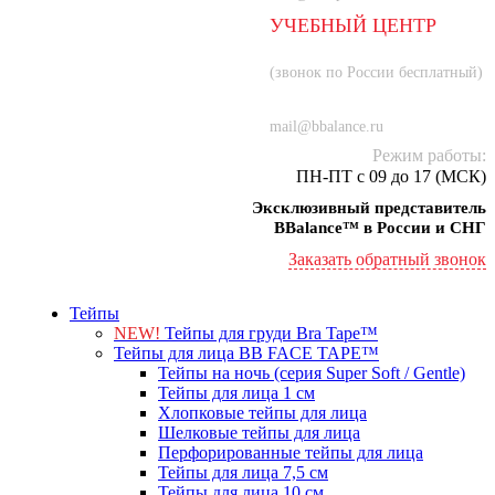
УЧЕБНЫЙ ЦЕНТР
8 (800) 707-55-21
(звонок по России бесплатный)
+7 (934) 000-77-75
mail@bbalance.ru
Режим работы:
ПН-ПТ с 09 до 17 (МСК)
Эксклюзивный представитель
BBalance™ в России и СНГ
Заказать обратный звонок
Тейпы
NEW!
Тейпы для груди Bra Tape™
Тейпы для лица BB FACE TAPE™
Тейпы на ночь (серия Super Soft / Gentle)
Тейпы для лица 1 см
Хлопковые тейпы для лица
Шелковые тейпы для лица
Перфорированные тейпы для лица
Тейпы для лица 7,5 см
Тейпы для лица 10 см