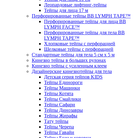
Леопардовые лифтинг-тейпы
Тейпы для лица 17 м
Перфорированные тейпы BB LYMPH TAPE™
Перфорированные тейпы для лица BB
LYMPH FACE™
Перфорированные тейпы для тела BB
LYMPH TAPE™
Хлопковые тейпы с перфорацией
Шелковые тейпы с перфорацией
Стандартные тейпы для тела 5 см x 5 м
Кинезио тейпы в больших рулонах
Кинезио тейпы с усиленным клеем
Дизайнерские кинезиотейпы для тела
Детская серия тейпов KIDS
Тейпы Единороги
Тейпы Машинки
Тейпы Котята
Тейпы Смайлики
Тейпы Сафари
Тейпы Динозавры
Тейпы Жирафы
Тату тейпы
Тейпы Черепа
Тейпы Гавайи
Тейпы Божьи коровки