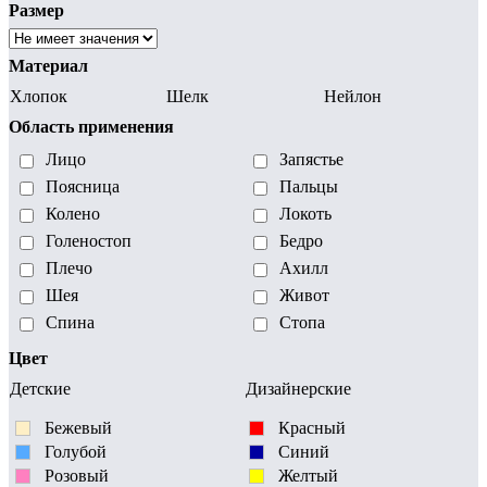
Размер
Материал
Хлопок
Шелк
Нейлон
Область применения
Лицо
Запястье
Поясница
Пальцы
Колено
Локоть
Голеностоп
Бедро
Плечо
Ахилл
Шея
Живот
Спина
Стопа
Цвет
Детские
Дизайнерские
Бежевый
Красный
Голубой
Синий
Розовый
Желтый