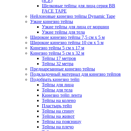
(ICE)
Шелковые тейпы для лица серия BB
FACE TAPE
Нейлоновые кинезио тейпы Dynamic Tape
Узкие кинезио тейпы
Узкие тейпы для лица от морщин
Узкие тейпы для тела
Широкие кинезио тейпы 7,5 см x 5 м
Широкие кинезио тейпы 10 см х 5 м
Кинезио тейпы 5 см x 17 м
Кинезио тейпы 5 см х 32 м
Тейпы 17 метров
Тейпы 32 метра
Преднарезанные кинезио тейпы
Подкладочный материал для кинезио тейпов
Подобрать кинезио тейп
Тейпы для лица
Тейпы для тела
Кинезио тейп лента
Тейпы на колено
Пластырь тейп
Тейпы на спину
Тейпы на живот
Тейпы на поясницу
Тейпы на плечо