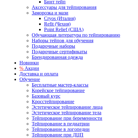
Бинт тейп
Аксессуары для тейпирования
Заморозка и мази
Cryos (Италия)
Refit (Чехия)
Point Relief (США)
Обучающая литература по тейпированию
Наборы тейпов для обучения
Подарочные наборы
Подарочные сертификаты
Брендированная одежда
Новинки
%
Акции
Доставка и оплата
Обучение
Бесплатные мастер-классы
Корейское тейпирование
Базовый курс
Кросстейпирование
Эстетическое тейпирование лица
Эстетическое тейпирование тела
Тейпирование при беременности
Тейпирование в педиатрии
Тейпирование в логопедии
Тейпирование при ДЦП