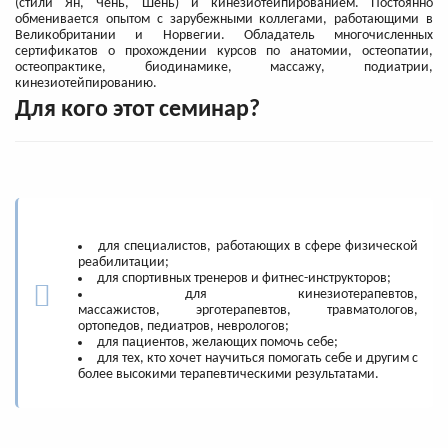
(стили Ян, Чень, Шень) и кинезиотейпированием. Постоянно
обменивается опытом с зарубежными коллегами, работающими в
Великобритании и Норвегии. Обладатель многочисленных
сертификатов о прохождении курсов по анатомии, остеопатии,
остеопрактике, биодинамике, массажу, подиатрии,
кинезиотейпированию.
Для кого этот семинар?
для специалистов, работающих в сфере физической
реабилитации;
для спортивных тренеров и фитнес-инструкторов;
для кинезиотерапевтов,
массажистов, эрготерапевтов, травматологов,
ортопедов, педиатров, неврологов;
для пациентов, желающих помочь себе;
для тех, кто хочет научиться помогать себе и другим с
более высокими терапевтическими результатами.