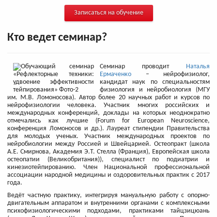
Записаться на обучение
Кто ведет семинар?
Семинар проводит
Наталья
Ермаченко
– нейрофизиолог,
кандидат наук по специальностям
физиология и нейробиология (МГУ
им. М.В. Ломоносова). Автор более 20 научных работ и курсов по
нейрофизиологии человека. Участник многих российских и
международных конференций, доклады на которых неоднократно
отмечались как лучшие (Forum for European Neuroscience,
конференция Ломоносов и др.). Лауреат стипендии Правительства
для молодых ученых. Участник международных проектов по
нейробиологии между Россией и Швейцарией. Остеопракт (школа
А.Е. Смирнова, Академия Э.Т. Стелла (Франция), Европейская школа
остеопатии (Великобритания)), специалист по подиатр
ии и
кинезиотейпированию. Член Национальной профессиональной
ассоциации народной медицины и оздоровительных практик с 2017
года.
Ведёт частную практику, интегрируя мануальную работу с опорно-
двигательным аппаратом и внутренними органами с комплексными
психофизиологическими подходами, практиками тайцзицюань