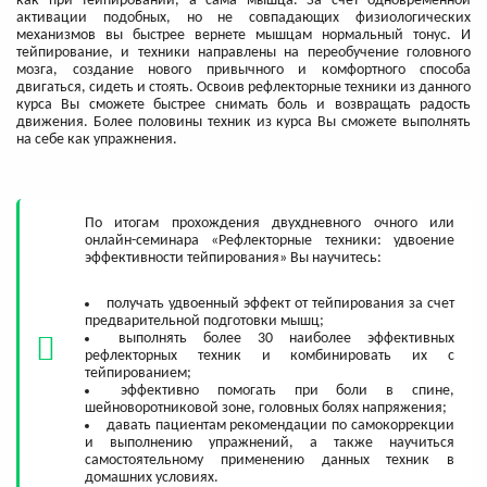
как при тейпировании, а сама мышца. За счет одновременной
активации подобных, но не совпадающих физиологических
механизмов вы быстрее вернете мышцам нормальный тонус. И
тейпирование, и техники направлены на переобучение головного
мозга, создание нового привычного и комфортного способа
двигаться, сидеть и стоять. Освоив рефлекторные техники из данного
курса Вы сможете быстрее снимать боль и возвращать радость
движения. Более половины техник из курса Вы сможете выполнять
на себе как упражнения.
По итогам прохождения двухдневного очного или
онлайн-семинара «Рефлекторные техники: удвоение
эффективности тейпирования» Вы научитесь:
получать удвоенный эффект от тейпирования за счет
предварительной подготовки мышц;
выполнять более 30 наиболее эффективных
рефлекторных техник и комбинировать их с
тейпированием;
эффективно помогать при боли в спине,
шейноворотниковой зоне, головных болях напряжения;
давать пациентам рекомендации по самокоррекции
и выполнению упражнений, а также научиться
самостоятельному применению данных техник в
домашних условиях.