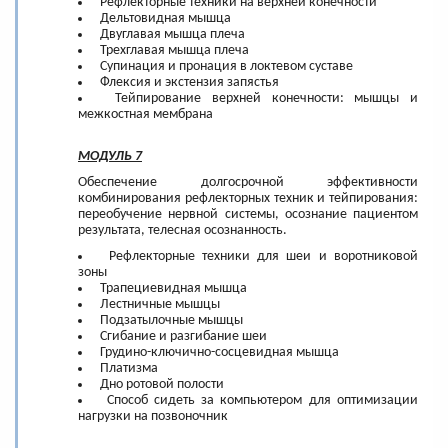
Рефлекторные техники на верхней конечности
Дельтовидная мышца
Двуглавая мышца плеча
Трехглавая мышца плеча
Супинация и пронация в локтевом суставе
Флексия и экстензия запястья
Тейпирование верхней конечности: мышцы и
межкостная мембрана
МОДУЛЬ 7
Обеспечение долгосрочной эффективности
комбинирования рефлекторных техник и тейпирования:
переобучение нервной системы, осознание пациентом
результата, телесная осознанность.
Рефлекторные техники для шеи и воротниковой
зоны
Трапециевидная мышца
Лестничные мышцы
Подзатылочные мышцы
Сгибание и разгибание шеи
Грудино-ключично-сосцевидная мышца
Платизма
Дно ротовой полости
Способ сидеть за компьютером для оптимизации
нагрузки на позвоночник