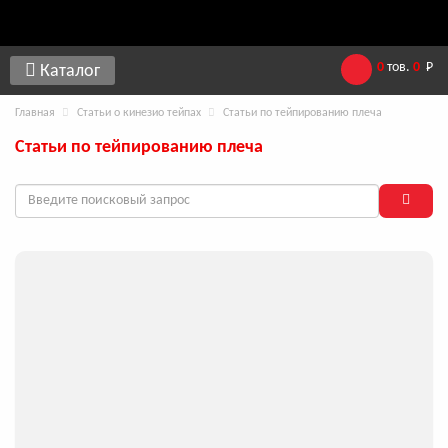
0
тов.
0
Р
Каталог
Главная
Статьи о кинезио тейпах
Статьи по тейпированию плеча
Статьи по тейпированию плеча