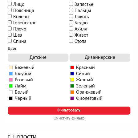
Лицо
Запястье
Поясница
Пальцы
Колено
Локоть
Голеностоп
Бедро
Плечо
Ахилл
Шея
Живот
Спина
Стопа
Цвет
Детские
Дизайнерские
Бежевый
Красный
Голубой
Синий
Розовый
Желтый
Лайм
Зеленый
Белый
Оранжевый
Черный
Фиолетовый
Очистить фильтр
НОВОСТИ