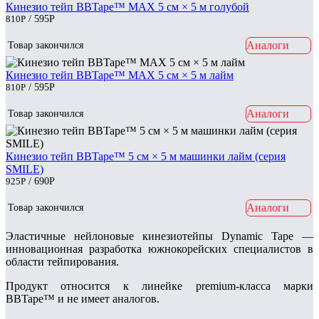
Кинезио тейп BBTape™ МАХ 5 см × 5 м голубой
810
Р
/ 595
Р
Аналоги
Товар закончился
Кинезио тейп BBTape™ МАХ 5 см × 5 м лайм
810
Р
/ 595
Р
Аналоги
Товар закончился
Кинезио тейп BBTape™ 5 см × 5 м машинки лайм (серия
SMILE)
925
Р
/ 690
Р
Аналоги
Товар закончился
Эластичные нейлоновые кинезиотейпы Dynamic Tape —
инновационная разработка южнокорейских специалистов в
области тейпирования.
Продукт относится к линейке premium-класса марки
BBTape™ и не имеет аналогов.