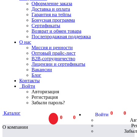
Оформление заказа
Доставка и оплата
Гарантия на тейпы
Бонусная программа
Сертификаты
Возврат и обмен товара
Послепродажная поддержка
О нас
Миссия и ценности
Оптовый прайс-лист
В2В-сотрудничество
Лицензии и сертификаты
Вакансии
Блог
Контакты
Войти
Авторизация
Регистрация
Забыли пароль?
Каталог
0
тов.
0
Р
Войти
0
тов.
0
Р
Ав
Ре
О компании
Забыл