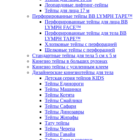
Леопардовые лифтинг-тейпы
Тейпы для лица 17 м
Перфорированные тейпы BB LYMPH TAPE™
Перфорированные тейпы для лица BB
LYMPH FACE™
Перфорированные тейпы для тела BB
LYMPH TAPE™
Хлопковые тейпы с перфорацией
Шелковые тейпы с перфорацией
Стандартные тейпы для тела 5 см x 5 м
Кинезио тейпы в больших рулонах
Кинезио тейпы с усиленным клеем
Дизайнерские кинезиотейпы для тела
Детская серия тейпов KIDS
Тейпы Единороги
Тейпы Машинки
Тейпы Котята
Тейпы Смайлики
Тейпы Сафари
Тейпы Динозавры
Тейпы Жирафы
Тату тейпы
Тейпы Черепа
Тейпы Гавайи
Тейпы Божьи коровки