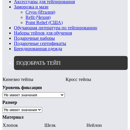
Аксессуары для тейпирования
Заморозка и мази
Cryos (Италия)
Refit (Чехия)
Point Relief (США)
Обучающая литература по тейпированию
Наборы тейпов для обучения
Подарочные наборы
Подарочные сертификаты
Брендированная одежда
ПОДОБРАТЬ ТЕЙП
Кинезио тейпы
Кросс тейпы
Уровень фиксации
Размер
Материал
Хлопок
Шелк
Нейлон