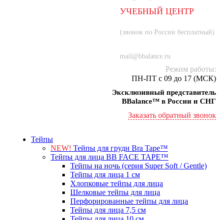
УЧЕБНЫЙ ЦЕНТР
8 (800) 707-55-21
(звонок по России бесплатный)
+7 (934) 000-77-75
mail@bbalance.ru
Режим работы:
ПН-ПТ с 09 до 17 (МСК)
Эксклюзивный представитель
BBalance™ в России и СНГ
Заказать обратный звонок
Тейпы
NEW!
Тейпы для груди Bra Tape™
Тейпы для лица BB FACE TAPE™
Тейпы на ночь (серия Super Soft / Gentle)
Тейпы для лица 1 см
Хлопковые тейпы для лица
Шелковые тейпы для лица
Перфорированные тейпы для лица
Тейпы для лица 7,5 см
Тейпы для лица 10 см