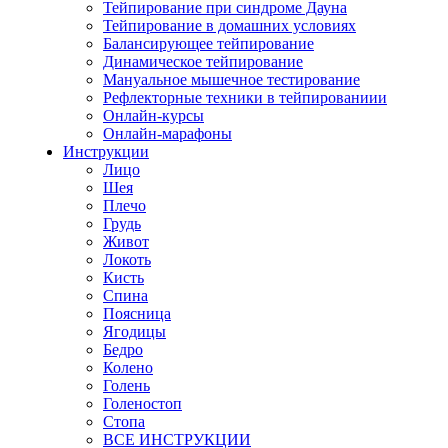
Тейпирование при синдроме Дауна
Тейпирование в домашних условиях
Балансирующее тейпирование
Динамическое тейпирование
Мануальное мышечное тестирование
Рефлекторные техники в тейпированиии
Онлайн-курсы
Онлайн-марафоны
Инструкции
Лицо
Шея
Плечо
Грудь
Живот
Локоть
Кисть
Спина
Поясница
Ягодицы
Бедро
Колено
Голень
Голеностоп
Стопа
ВСЕ ИНСТРУКЦИИ