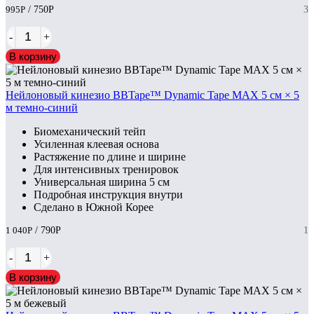
995
Р
/ 750
Р
3
-
+
В корзину
Нейлоновый кинезио BBTape™ Dynamic Tape MAX 5 см × 5
м темно-синий
Биомеханический тейп
Усиленная клеевая основа
Растяжение по длине и ширине
Для интенсивных тренировок
Универсальная ширина 5 см
Подробная инструкция внутри
Сделано в Южной Корее
1 040
Р
/ 790
Р
1
-
+
В корзину