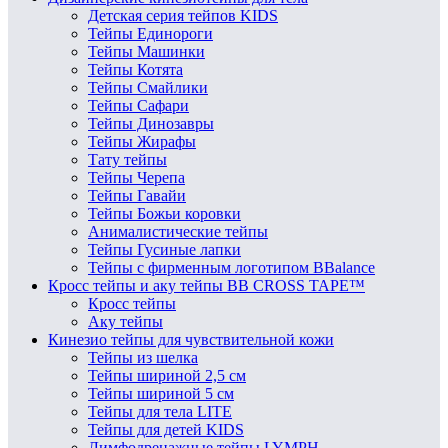
Детская серия тейпов KIDS
Тейпы Единороги
Тейпы Машинки
Тейпы Котята
Тейпы Смайлики
Тейпы Сафари
Тейпы Динозавры
Тейпы Жирафы
Тату тейпы
Тейпы Черепа
Тейпы Гавайи
Тейпы Божьи коровки
Анималистические тейпы
Тейпы Гусиные лапки
Тейпы с фирменным логотипом BBalance
Кросс тейпы и аку тейпы BB CROSS TAPE™
Кросс тейпы
Аку тейпы
Кинезио тейпы для чувствительной кожи
Тейпы из шелка
Тейпы шириной 2,5 см
Тейпы шириной 5 см
Тейпы для тела LITE
Тейпы для детей KIDS
Лимфодренажные тейпы LYMPH