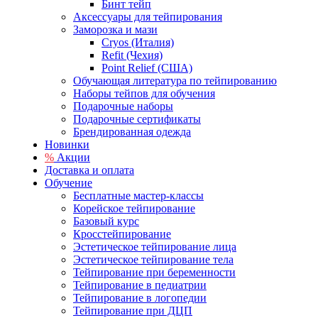
Бинт тейп
Аксессуары для тейпирования
Заморозка и мази
Cryos (Италия)
Refit (Чехия)
Point Relief (США)
Обучающая литература по тейпированию
Наборы тейпов для обучения
Подарочные наборы
Подарочные сертификаты
Брендированная одежда
Новинки
%
Акции
Доставка и оплата
Обучение
Бесплатные мастер-классы
Корейское тейпирование
Базовый курс
Кросстейпирование
Эстетическое тейпирование лица
Эстетическое тейпирование тела
Тейпирование при беременности
Тейпирование в педиатрии
Тейпирование в логопедии
Тейпирование при ДЦП