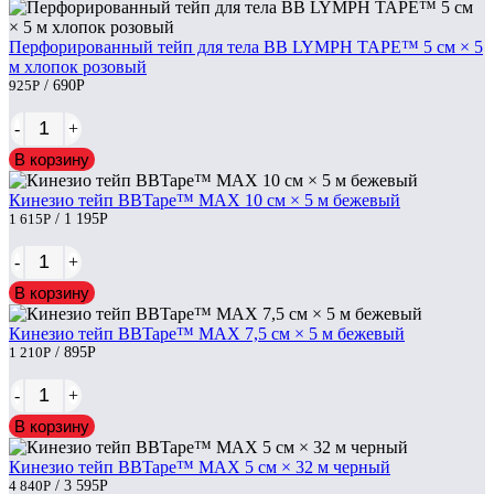
Перфорированный тейп для тела BB LYMPH TAPE™ 5 см × 5
м хлопок розовый
925
Р
/ 690
Р
-
+
В корзину
Кинезио тейп BBTape™ МАХ 10 см × 5 м бежевый
1 615
Р
/ 1 195
Р
-
+
В корзину
Кинезио тейп BBTape™ МАХ 7,5 см × 5 м бежевый
1 210
Р
/ 895
Р
-
+
В корзину
Кинезио тейп BBTape™ МАХ 5 см × 32 м черный
4 840
Р
/ 3 595
Р