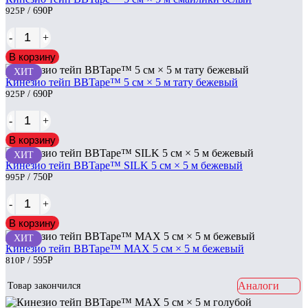
925
Р
/ 690
Р
-
+
В корзину
ХИТ
Кинезио тейп BBTape™ 5 см × 5 м тату бежевый
925
Р
/ 690
Р
-
+
В корзину
ХИТ
Кинезио тейп BBTape™ SILK 5 см × 5 м бежевый
995
Р
/ 750
Р
-
+
В корзину
ХИТ
Кинезио тейп BBTape™ МАХ 5 см × 5 м бежевый
810
Р
/ 595
Р
Аналоги
Товар закончился