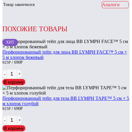
Аналоги
Товар закончился
ПОХОЖИЕ ТОВАРЫ
ХИТ
Перфорированный тейп для лица BB LYMPH FACE™ 5 см ×
5 м хлопок бежевый
925
Р
/ 690
Р
-
+
В корзину
Перфорированный тейп для тела BB LYMPH TAPE™ 5 см × 5
м хлопок голубой
925
Р
/ 690
Р
-
+
В корзину