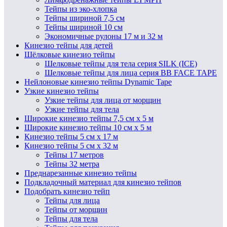
Тейпы из эко-хлопка
Тейпы шириной 7,5 см
Тейпы шириной 10 см
Экономичные рулоны 17 м и 32 м
Кинезио тейпы для детей
Шёлковые кинезио тейпы
Шелковые тейпы для тела серия SILK (ICE)
Шелковые тейпы для лица серия BB FACE TAPE
Нейлоновые кинезио тейпы Dynamic Tape
Узкие кинезио тейпы
Узкие тейпы для лица от морщин
Узкие тейпы для тела
Широкие кинезио тейпы 7,5 см x 5 м
Широкие кинезио тейпы 10 см х 5 м
Кинезио тейпы 5 см x 17 м
Кинезио тейпы 5 см х 32 м
Тейпы 17 метров
Тейпы 32 метра
Преднарезанные кинезио тейпы
Подкладочный материал для кинезио тейпов
Подобрать кинезио тейп
Тейпы для лица
Тейпы от морщин
Тейпы для тела