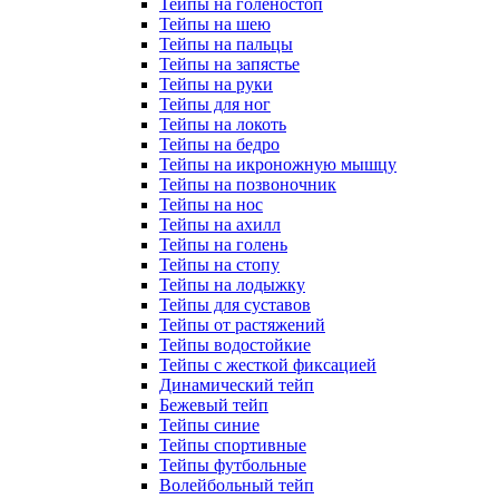
Тейпы на голеностоп
Тейпы на шею
Тейпы на пальцы
Тейпы на запястье
Тейпы на руки
Тейпы для ног
Тейпы на локоть
Тейпы на бедро
Тейпы на икроножную мышцу
Тейпы на позвоночник
Тейпы на нос
Тейпы на ахилл
Тейпы на голень
Тейпы на стопу
Тейпы на лодыжку
Тейпы для суставов
Тейпы от растяжений
Тейпы водостойкие
Тейпы с жесткой фиксацией
Динамический тейп
Бежевый тейп
Тейпы синие
Тейпы спортивные
Тейпы футбольные
Волейбольный тейп