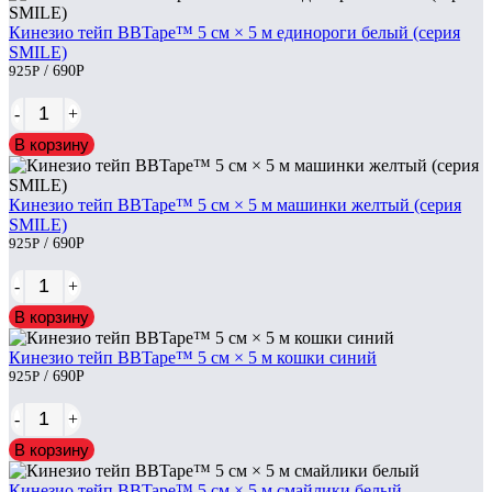
Кинезио тейп BBTape™ 5 см × 5 м единороги белый (серия
SMILE)
925
Р
/ 690
Р
-
+
В корзину
Кинезио тейп BBTape™ 5 см × 5 м машинки желтый (серия
SMILE)
925
Р
/ 690
Р
-
+
В корзину
Кинезио тейп BBTape™ 5 см × 5 м кошки синий
925
Р
/ 690
Р
-
+
В корзину
Кинезио тейп BBTape™ 5 см × 5 м смайлики белый