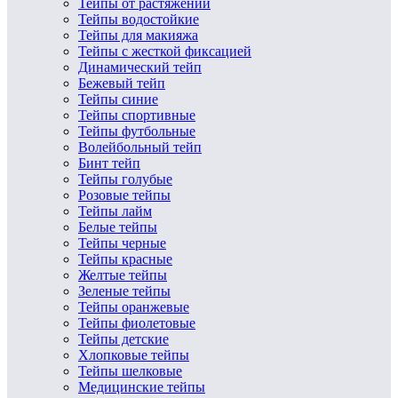
Тейпы от растяжений
Тейпы водостойкие
Тейпы для макияжа
Тейпы с жесткой фиксацией
Динамический тейп
Бежевый тейп
Тейпы синие
Тейпы спортивные
Тейпы футбольные
Волейбольный тейп
Бинт тейп
Тейпы голубые
Розовые тейпы
Тейпы лайм
Белые тейпы
Тейпы черные
Тейпы красные
Желтые тейпы
Зеленые тейпы
Тейпы оранжевые
Тейпы фиолетовые
Тейпы детские
Хлопковые тейпы
Тейпы шелковые
Медицинские тейпы