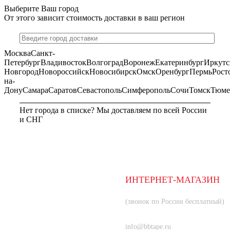
Выберите Ваш город
От этого зависит стоимость доставки в ваш регион
Москва
Санкт-
Петербург
Владивосток
Волгоград
Воронеж
Екатеринбург
Иркутс
Новгород
Новороссийск
Новосибирск
Омск
Оренбург
Пермь
Рост
на-
Дону
Самара
Саратов
Севастополь
Симферополь
Сочи
Томск
Тюме
Нет города в списке? Мы доставляем по всей России
и СНГ
МОСКВА
ИНТЕРНЕТ-МАГАЗИН
8 (800) 350-66-80
(звонок по России бесплатный)
+7 (985) 219-33-83
info@bbtape.ru