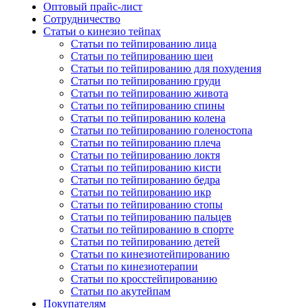
Оптовый прайс-лист
Сотрудничество
Статьи о кинезио тейпах
Статьи по тейпированию лица
Статьи по тейпированию шеи
Статьи по тейпированию для похудения
Статьи по тейпированию груди
Статьи по тейпированию живота
Статьи по тейпированию спины
Статьи по тейпированию колена
Статьи по тейпированию голеностопа
Статьи по тейпированию плеча
Статьи по тейпированию локтя
Статьи по тейпированию кисти
Статьи по тейпированию бедра
Статьи по тейпированию икр
Статьи по тейпированию стопы
Статьи по тейпированию пальцев
Статьи по тейпированию в спорте
Статьи по тейпированию детей
Статьи по кинезиотейпированию
Статьи по кинезиотерапии
Статьи по кросстейпированию
Статьи по акутейпам
Покупателям