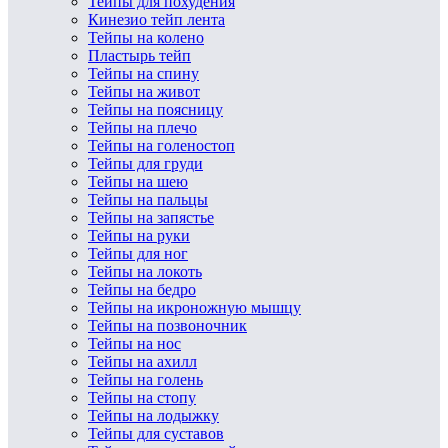
Тейпы для похудения
Кинезио тейп лента
Тейпы на колено
Пластырь тейп
Тейпы на спину
Тейпы на живот
Тейпы на поясницу
Тейпы на плечо
Тейпы на голеностоп
Тейпы для груди
Тейпы на шею
Тейпы на пальцы
Тейпы на запястье
Тейпы на руки
Тейпы для ног
Тейпы на локоть
Тейпы на бедро
Тейпы на икроножную мышцу
Тейпы на позвоночник
Тейпы на нос
Тейпы на ахилл
Тейпы на голень
Тейпы на стопу
Тейпы на лодыжку
Тейпы для суставов