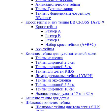
Анималистические тейпы
Тейпы Гусиные лапки
Тейпы с фирменным логотипом
BBalance
Кросс тейпы и аку тейпы BB CROSS TAPE™
Кросс тейпы
Размер А
Размер B
Размер С
Набор кросс тейпов (А+B+C)
Аку тейпы
Кинезио тейпы для чувствительной кожи
Тейпы из шелка
Тейпы шириной 2,5 см
Тейпы шириной 5 см
Тейпы для детей KIDS
Лимфодренажные тейпы LYMPH
Тейпы из эко-хлопка
Тейпы шириной 7,5 см
Тейпы шириной 10 см
Экономичные рулоны 17 м и 32 м
Кинезио тейпы для детей
Шёлковые кинезио тейпы
Шелковые тейпы для тела серия SILK