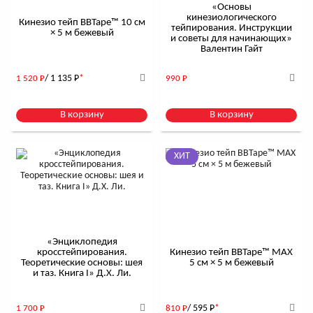
«Основы
кинезиологического
Кинезио тейп BBTape™ 10 см
тейпирования. Инструкции
× 5 м бежевый
и советы для начинающих»
Валентин Гайт
/ 1 135
Р
*
1 520
Р
990
Р
В корзину
В корзину
ХИТ
«Энциклопедия
кросстейпирования.
Кинезио тейп BBTape™ МАХ
Теоретические основы: шея
5 см × 5 м бежевый
и таз. Книга I» Д.Х. Ли.
/ 595
Р
*
1 700
Р
810
Р