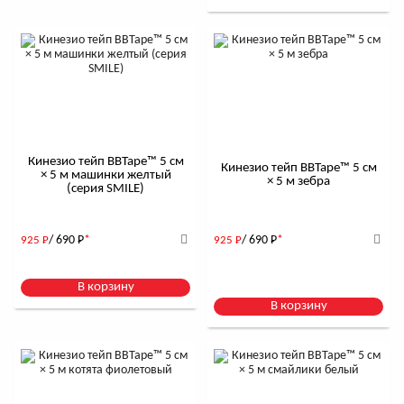
Кинезио тейп BBTape™ 5 см
Кинезио тейп BBTape™ 5 см
× 5 м машинки желтый
× 5 м зебра
(серия SMILE)
/ 690
Р
*
/ 690
Р
*
925
Р
925
Р
В корзину
В корзину