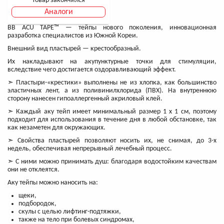
Товар закончился
Аналоги
BB ACU TAPE™ — тейпы нового поколения, инновационная
разработка специалистов из Южной Кореи.
Внешний вид пластырей — крестообразный.
Их накладывают на акупунктурные точки для стимуляции,
вследствие чего достигается оздоравливающий эффект.
➣ Пластыри-«крестики»‎ выполнены не из хлопка, как большинство
эластичных лент, а из поливинилхлорида (ПВХ). На внутреннюю
сторону нанесен гипоаллергенный акриловый клей.
➣ Каждый аку тейп имеет минимальный размер 1 х 1 см, поэтому
подходит для использования в течение дня в любой обстановке, так
как незаметен для окружающих.
➣ Свойства пластырей позволяют носить их, не снимая, до 3-х
недель, обеспечивая непрерывный лечебный процесс.
➣ С ними можно принимать душ: благодаря водостойким качествам
они не отклеятся.
Аку тейпы можно наносить на:
щеки,
подбородок,
скулы с целью лифтинг-подтяжки,
также на тело при болевых синдромах,