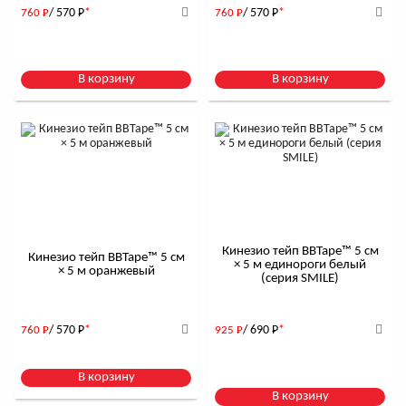
/ 570
Р
*
/ 570
Р
*
760
Р
760
Р
В корзину
В корзину
Кинезио тейп BBTape™ 5 см
Кинезио тейп BBTape™ 5 см
× 5 м единороги белый
× 5 м оранжевый
(серия SMILE)
/ 570
Р
*
/ 690
Р
*
760
Р
925
Р
В корзину
В корзину