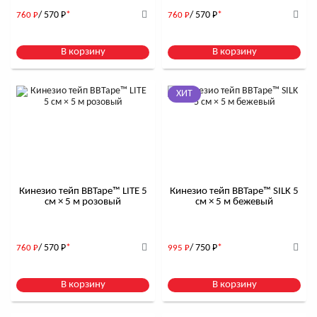
/ 570
Р
*
/ 570
Р
*
760
Р
760
Р
В корзину
В корзину
ХИТ
Кинезио тейп BBTape™ LITE 5
Кинезио тейп BBTape™ SILK 5
см × 5 м розовый
см × 5 м бежевый
/ 570
Р
*
/ 750
Р
*
760
Р
995
Р
В корзину
В корзину