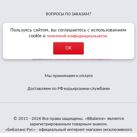
ВОПРОСЫ ПО ЗАКАЗАМ?
Пользуясь сайтом, вы соглашаетесь с использованием
УЗНАВАЙТЕ О СКИДКАХ ПЕРВЫМ!
cookie и
.
политикой конфиденциальности
OK
Даю
согласие на обработку персональных данных
и соглашаюсь с
условиями
Пользовательского Соглашения
Мы принимаем к оплате
Доставляем по РФ курьерскими службами
© 2011 - 2026 Все права защищены. «BBalance» является
зарегистрированным товарным знаком.
«БиБаланс Рус» - официальный интернет-магазин эксклюзивного
дистрибьютора кинезиотейпов BBTape™ в России и СНГ.