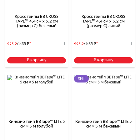
Кросс тейпы BB CROSS
Кросс тейпы BB CROSS
TAPE™ 4,4 см x 5,2 см
TAPE™ 4,4 см x 5,2 см
(размер С) бежевый
(размер С) синий
/ 835
Р
*
/ 835
Р
*
995
Р
995
Р
В корзину
В корзину
ХИТ
Кинезио тейп BBTape™ LITE 5
Кинезио тейп BBTape™ LITE 5
см × 5 м голубой
см × 5 м бежевый