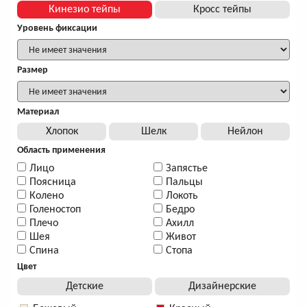
Кинезио тейпы
Кросс тейпы
Уровень фиксации
Размер
Материал
Хлопок
Шелк
Нейлон
Область применения
Лицо
Запястье
Поясница
Пальцы
Колено
Локоть
Голеностоп
Бедро
Плечо
Ахилл
Шея
Живот
Спина
Стопа
Цвет
Детские
Дизайнерские