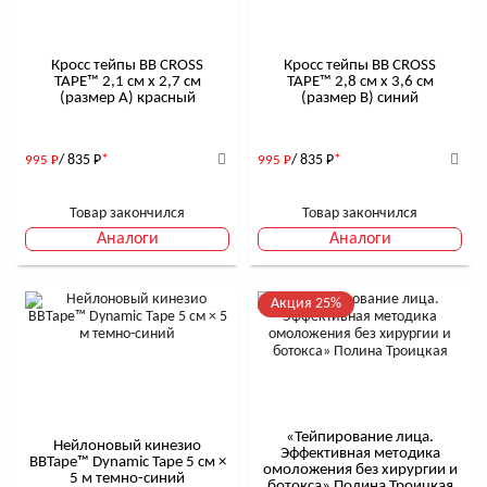
Кросс тейпы BB CROSS
Кросс тейпы BB CROSS
TAPE™ 2,1 см x 2,7 см
TAPE™ 2,8 см x 3,6 см
(размер А) красный
(размер B) синий
/ 835
Р
*
/ 835
Р
*
995
Р
995
Р
Товар закончился
Товар закончился
Аналоги
Аналоги
Акция 25%
«Тейпирование лица.
Нейлоновый кинезио
Эффективная методика
BBTape™ Dynamic Tape 5 см ×
омоложения без хирургии и
5 м темно-синий
ботокса» Полина Троицкая