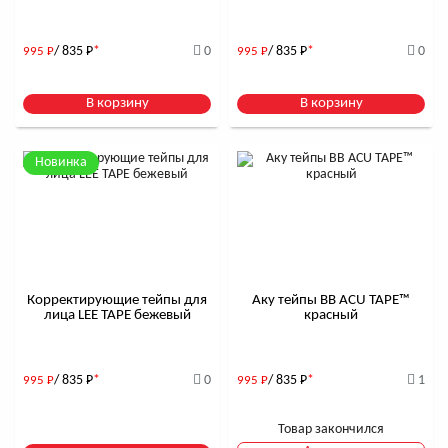
/ 835
Р
*
0
/ 835
Р
*
0
995
Р
995
Р
В корзину
В корзину
Новинка
Корректирующие тейпы для
Аку тейпы BB ACU TAPE™
лица LEE TAPE бежевый
красный
/ 835
Р
*
0
/ 835
Р
*
1
995
Р
995
Р
Товар закончился