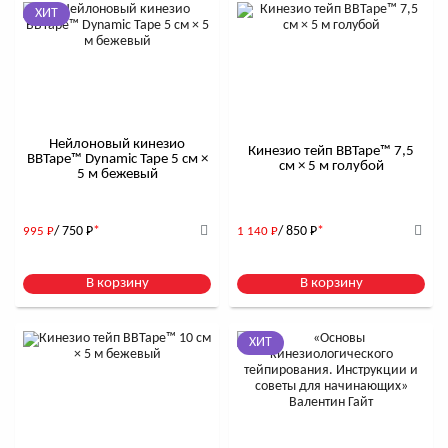
ХИТ
Нейлоновый кинезио
Кинезио тейп BBTape™ 7,5
BBTape™ Dynamic Tape 5 см ×
см × 5 м голубой
5 м бежевый
/ 750
Р
*
/ 850
Р
*
995
Р
1 140
Р
В корзину
В корзину
ХИТ