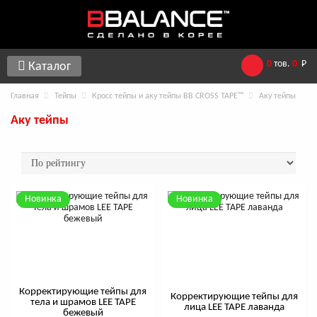
0
тов.
0
Р
Каталог
Главная
Тейпы
Кросс тейпы и аку тейпы BB CROSS TAPE™
Аку тейпы
Аку тейпы
Новинка
Новинка
Корректирующие тейпы для
Корректирующие тейпы для
тела и шрамов LEE TAPE
лица LEE TAPE лаванда
бежевый