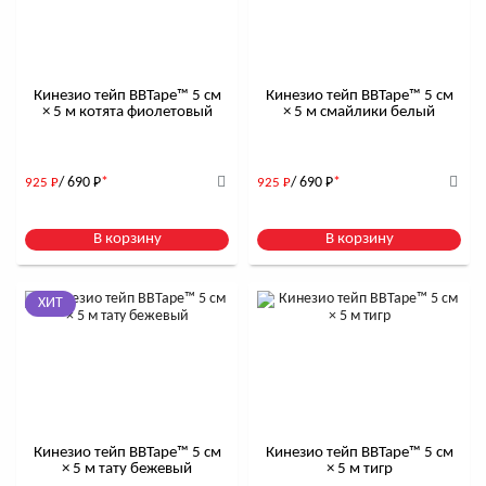
Кинезио тейп BBTape™ 5 см
Кинезио тейп BBTape™ 5 см
× 5 м котята фиолетовый
× 5 м смайлики белый
/ 690
Р
*
/ 690
Р
*
925
Р
925
Р
В корзину
В корзину
ХИТ
Кинезио тейп BBTape™ 5 см
Кинезио тейп BBTape™ 5 см
× 5 м тату бежевый
× 5 м тигр