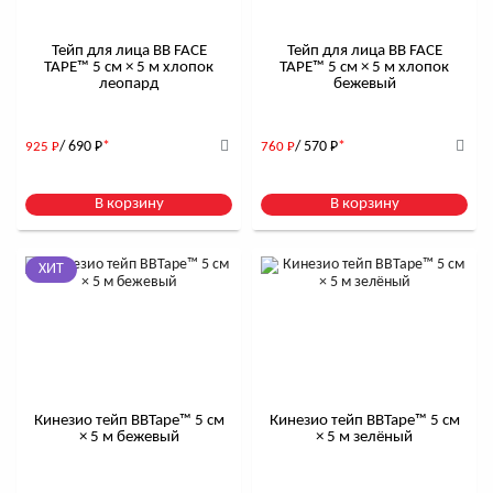
Тейп для лица BB FACE
Тейп для лица BB FACE
TAPE™ 5 см × 5 м хлопок
TAPE™ 5 см × 5 м хлопок
леопард
бежевый
/ 690
Р
*
/ 570
Р
*
925
Р
760
Р
В корзину
В корзину
ХИТ
Кинезио тейп BBTape™ 5 см
Кинезио тейп BBTape™ 5 см
× 5 м бежевый
× 5 м зелёный