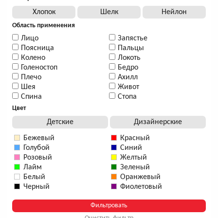
Хлопок
Шелк
Нейлон
Область применения
Лицо
Запястье
Поясница
Пальцы
Колено
Локоть
Голеностоп
Бедро
Плечо
Ахилл
Шея
Живот
Спина
Стопа
Цвет
Детские
Дизайнерские
Бежевый
Красный
Голубой
Синий
Розовый
Желтый
Лайм
Зеленый
Белый
Оранжевый
Черный
Фиолетовый