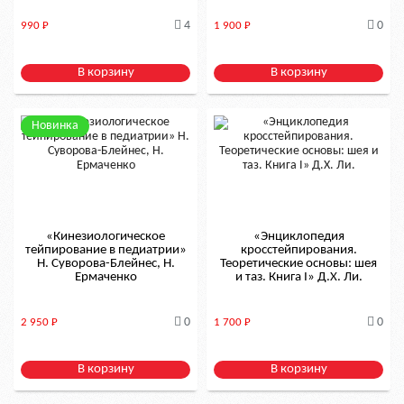
4
0
990
Р
1 900
Р
В корзину
В корзину
Новинка
«Кинезиологическое
«Энциклопедия
тейпирование в педиатрии»
кросстейпирования.
Н. Суворова-Блейнес, Н.
Теоретические основы: шея
Ермаченко
и таз. Книга I» Д.Х. Ли.
0
0
2 950
Р
1 700
Р
В корзину
В корзину