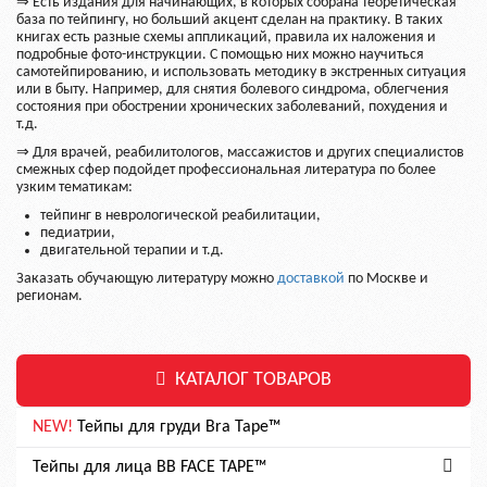
⇒ Есть издания для начинающих, в которых собрана теоретическая
база по тейпингу, но больший акцент сделан на практику. В таких
книгах есть разные схемы аппликаций, правила их наложения и
подробные фото-инструкции. С помощью них можно научиться
самотейпированию, и использовать методику в экстренных ситуация
или в быту. Например, для снятия болевого синдрома, облегчения
состояния при обострении хронических заболеваний, похудения и
т.д.
⇒ Для врачей, реабилитологов, массажистов и других специалистов
смежных сфер подойдет профессиональная литература по более
узким тематикам:
тейпинг в неврологической реабилитации,
педиатрии,
двигательной терапии и т.д.
Заказать обучающую литературу можно
доставкой
по Москве и
регионам.
КАТАЛОГ ТОВАРОВ
NEW!
Тейпы для груди Bra Tape™
Тейпы для лица BB FACE TAPE™