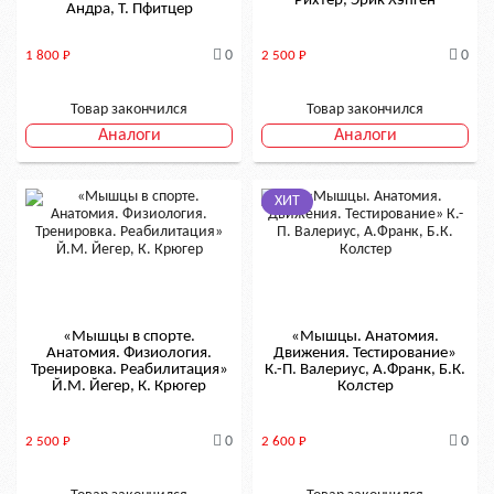
Рихтер, Эрик Хэпген
Андра, Т. Пфитцер
0
0
1 800
Р
2 500
Р
Товар закончился
Товар закончился
Аналоги
Аналоги
ХИТ
«Мышцы в спорте.
«Мышцы. Анатомия.
Анатомия. Физиология.
Движения. Тестирование»
Тренировка. Реабилитация»
К.-П. Валериус, А.Франк, Б.К.
Й.M. Йегер, К. Крюгер
Колстер
0
0
2 500
Р
2 600
Р