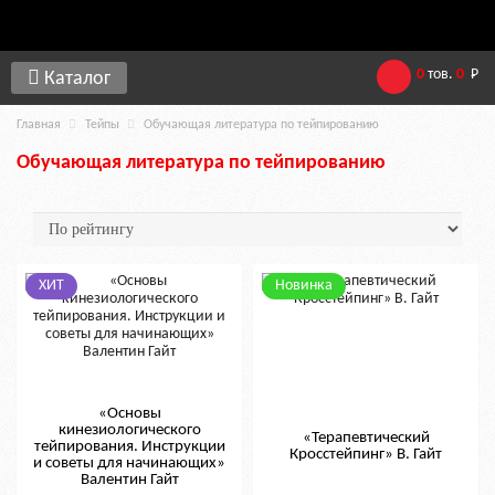
0
тов.
0
Р
Каталог
Главная
Тейпы
Обучающая литература по тейпированию
Обучающая литература по тейпированию
ХИТ
Новинка
«Основы
кинезиологического
«Терапевтический
тейпирования. Инструкции
Кросстейпинг» В. Гайт
и советы для начинающих»
Валентин Гайт