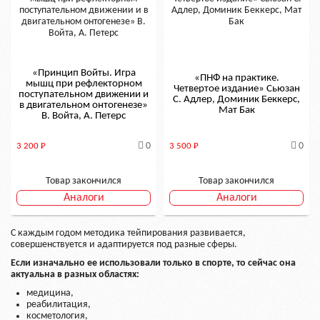
«Принцип Войты. Игра
«ПНФ на практике.
мышц при рефлекторном
Четвертое издание» Сьюзан
поступательном движении и
С. Адлер, Доминик Беккерс,
в двигательном онтогенезе»
Мат Бак
В. Войта, А. Петерс
0
0
3 200
Р
3 500
Р
Товар закончился
Товар закончился
Аналоги
Аналоги
С каждым годом методика тейпирования развивается,
совершенствуется и адаптируется под разные сферы.
Если изначально ее использовали только в спорте, то сейчас она
актуальна в разных областях:
медицина,
реабилитация,
косметология,