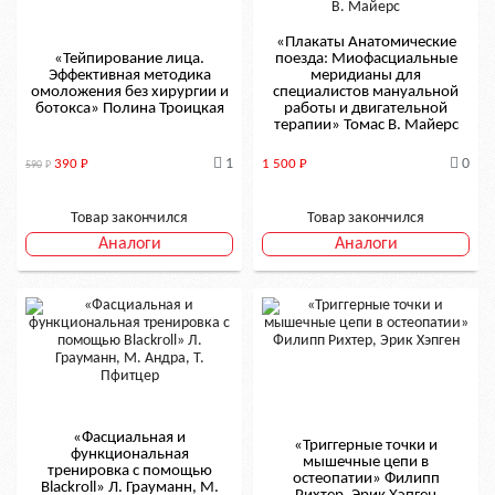
«Плакаты Анатомические
«Тейпирование лица.
поезда: Миофасциальные
Эффективная методика
меридианы для
омоложения без хирургии и
специалистов мануальной
ботокса» Полина Троицкая
работы и двигательной
терапии» Томас В. Майерс
1
0
390
Р
1 500
Р
590
Р
Товар закончился
Товар закончился
Аналоги
Аналоги
«Фасциальная и
«Триггерные точки и
функциональная
мышечные цепи в
тренировка с помощью
остеопатии» Филипп
Blackroll» Л. Грауманн, М.