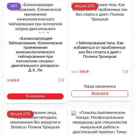
ХИТ
Акция 25%
«Балансирующее
Тейпирование. Клиническое
«Тейпирование тела. Как
применение
избавиться от проблемных
кинезиологического
зон без спорта и диет»
тейпирования при
Полина Троицкая
патологиях опорно-
двигательного аппарата»
Д.Х. Ли
0
390
Р
590
Р
0
3 900
Р
Товар закончился
Аналоги
В корзину
Акция 25%