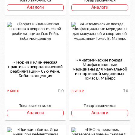
Товар закончился
Товар закончился
Аналоги
Аналоги
«Анатомические поезда.
«Теория и клиническая
Миофасциальные
практика в неврологической
меридианы для мануальной
реабилитации» Сью Рейн.
и спортивной медицины»
Бобат-концепция
Томас В. Майерс
0
0
2 600
Р
3 200
Р
Товар закончился
Товар закончился
Аналоги
Аналоги