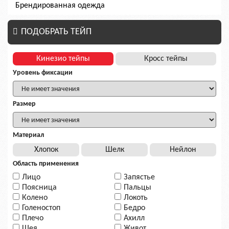
Брендированная одежда
ПОДОБРАТЬ ТЕЙП
Кинезио тейпы
Кросс тейпы
Уровень фиксации
Размер
Материал
Хлопок
Шелк
Нейлон
Область применения
Лицо
Запястье
Поясница
Пальцы
Колено
Локоть
Голеностоп
Бедро
Плечо
Ахилл
Шея
Живот