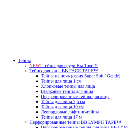
Тейпы
NEW!
Тейпы для груди Bra Tape™
Тейпы для лица BB FACE TAPE™
Тейпы на ночь (серия Super Soft / Gentle)
Тейпы для лица 1 см
Хлопковые тейпы для лица
Шелковые тейпы для лица
Перфорированные тейпы для лица
Тейпы для лица 7,5 см
Тейпы для лица 10 см
Леопардовые лифтинг-тейпы
Тейпы для лица 17 м
Перфорированные тейпы BB LYMPH TAPE™
Перфорированные тейпы для лица BB L