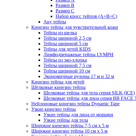
Размер B
Размер С
Набор кросс тейпов (А+B+C)
Аку тейпы
Кинезио тейпы для чувствительной кожи
Тейпы из шелка
Тейпы шириной 2,5 см
Тейпы шириной 5 см
Тейпы для детей KIDS
Лимфодренажные тейпы LYMPH
Тейпы из эко-хлопка
Тейпы шириной 7,5 см
Тейпы шириной 10 см
Экономичные рулоны 17 м и 32 м
Кинезио тейпы для детей
Шёлковые кинезио тейпы
Шелковые тейпы для тела серия SILK (ICE)
Шелковые тейпы для лица серия BB FACE
Нейлоновые кинезио тейпы Dynamic Tape
Узкие кинезио тейпы
Узкие тейпы для лица от морщин
Узкие тейпы для тела
Широкие кинезио тейпы 7,5 см x 5 м
Широкие кинезио тейпы 10 см х 5 м