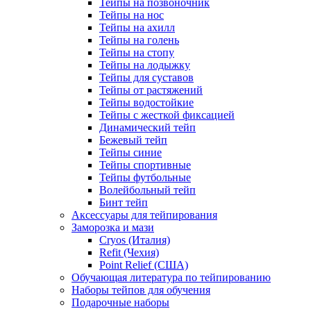
Тейпы на позвоночник
Тейпы на нос
Тейпы на ахилл
Тейпы на голень
Тейпы на стопу
Тейпы на лодыжку
Тейпы для суставов
Тейпы от растяжений
Тейпы водостойкие
Тейпы с жесткой фиксацией
Динамический тейп
Бежевый тейп
Тейпы синие
Тейпы спортивные
Тейпы футбольные
Волейбольный тейп
Бинт тейп
Аксессуары для тейпирования
Заморозка и мази
Cryos (Италия)
Refit (Чехия)
Point Relief (США)
Обучающая литература по тейпированию
Наборы тейпов для обучения
Подарочные наборы