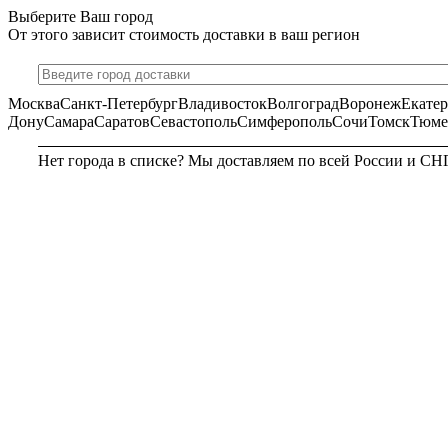
Выберите Ваш город
От этого зависит стоимость доставки в ваш регион
Москва
Санкт-Петербург
Владивосток
Волгоград
Воронеж
Екате
Дону
Самара
Саратов
Севастополь
Симферополь
Сочи
Томск
Тюме
Нет города в списке? Мы доставляем по всей России и СН
МОСКВА