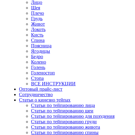
Лицо
Шея
Плечо
Грудь
Живот
Локоть
Кисть
Спина
Поясница
Ягодицы
Бедро
Колено
Голень
Голеностоп
Стопа
ВСЕ ИНСТРУКЦИИ
Оптовый прайс-лист
Сотрудничество
Статьи о кинезио тейпах
Статьи по тейпированию лица
Статьи по тейпированию шеи
Статьи по тейпированию для похудения
Статьи по тейпированию груди
Статьи по тейпированию живота
Статьи по тейпированию спины