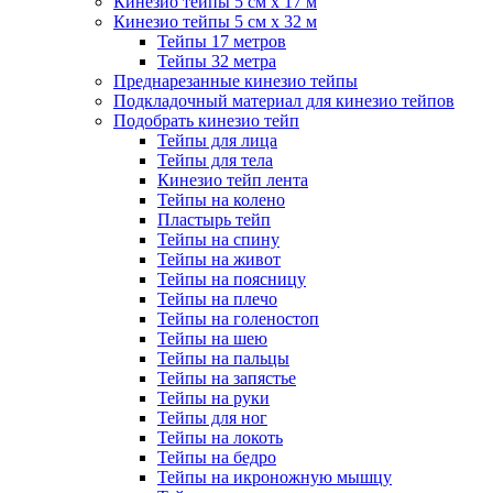
Кинезио тейпы 5 см x 17 м
Кинезио тейпы 5 см х 32 м
Тейпы 17 метров
Тейпы 32 метра
Преднарезанные кинезио тейпы
Подкладочный материал для кинезио тейпов
Подобрать кинезио тейп
Тейпы для лица
Тейпы для тела
Кинезио тейп лента
Тейпы на колено
Пластырь тейп
Тейпы на спину
Тейпы на живот
Тейпы на поясницу
Тейпы на плечо
Тейпы на голеностоп
Тейпы на шею
Тейпы на пальцы
Тейпы на запястье
Тейпы на руки
Тейпы для ног
Тейпы на локоть
Тейпы на бедро
Тейпы на икроножную мышцу