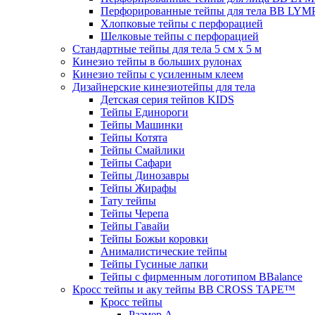
Перфорированные тейпы для тела BB LY
Хлопковые тейпы с перфорацией
Шелковые тейпы с перфорацией
Стандартные тейпы для тела 5 см x 5 м
Кинезио тейпы в больших рулонах
Кинезио тейпы с усиленным клеем
Дизайнерские кинезиотейпы для тела
Детская серия тейпов KIDS
Тейпы Единороги
Тейпы Машинки
Тейпы Котята
Тейпы Смайлики
Тейпы Сафари
Тейпы Динозавры
Тейпы Жирафы
Тату тейпы
Тейпы Черепа
Тейпы Гавайи
Тейпы Божьи коровки
Анималистические тейпы
Тейпы Гусиные лапки
Тейпы с фирменным логотипом BBalance
Кросс тейпы и аку тейпы BB CROSS TAPE™
Кросс тейпы
Размер А