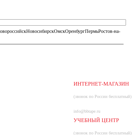
овороссийск
Новосибирск
Омск
Оренбург
Пермь
Ростов-на-
ИНТЕРНЕТ-МАГАЗИН
8 (800) 350-66-80
(звонок по России бесплатный)
+7 (985) 219-33-83
info@bbtape.ru
УЧЕБНЫЙ ЦЕНТР
8 (800) 707-55-21
(звонок по России бесплатный)