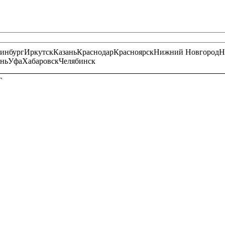
ринбург
Иркутск
Казань
Краснодар
Красноярск
Нижний Новгород
Н
нь
Уфа
Хабаровск
Челябинск
Г