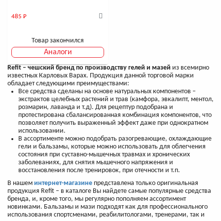
485
Р
Товар закончился
Аналоги
Refit – чешский бренд по производству гелей и мазей
из всемирно
известных Карловых Варах. Продукция данной торговой марки
обладает следующими преимуществами:
Все средства сделаны на основе натуральных компонентов –
экстрактов целебных растений и трав (камфора, эвкалипт, ментол,
розмарин, лаванда и т.д). Для рецептур подобрана и
протестирована сбалансированная комбинация компонентов, что
позволяет получить выраженный эффект даже при однократном
использовании.
В ассортименте можно подобрать разогревающие, охлаждающие
гели и бальзамы, которые можно использовать для облегчения
состояния при суставно-мышечных травмах и хронических
заболеваниях, для снятия мышечного напряжения и
восстановления после тренировок, при отечности и т.п.
В нашем
интернет-магазине
представлена только оригинальная
продукция Refit – в каталоге Вы найдете самые популярные средства
бренда, и, кроме того, мы регулярно пополняем ассортимент
новинками. Бальзамы и мази подходят как для профессионального
использования спортсменами, реабилитологами, тренерами, так и