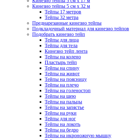
Кинезио тейпы 5 см x 17 м
Кинезио тейпы 5 см х 32 м
Тейпы 17 метров
Тейпы 32 метра
Преднарезанные кинезио тейпы
Подкладочный материал для кинезио тейпов
Подобрать кинезио тейп
Тейпы для лица
Тейпы для тела
Кинезио тейп лента
Тейпы на колено
Пластырь тейп
Тейпы на спину
Тейпы на живот
Тейпы на поясницу
Тейпы на плечо
Тейпы на голеностоп
Тейпы на шею
Тейпы на пальцы
Тейпы на запястье
Тейпы на руки
Тейпы для ног
Тейпы на локоть
Тейпы на бедро
Тейпы на икроножную мышцу