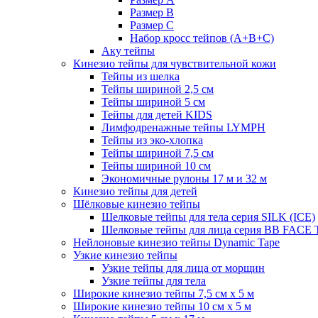
Размер B
Размер С
Набор кросс тейпов (А+B+C)
Аку тейпы
Кинезио тейпы для чувствительной кожи
Тейпы из шелка
Тейпы шириной 2,5 см
Тейпы шириной 5 см
Тейпы для детей KIDS
Лимфодренажные тейпы LYMPH
Тейпы из эко-хлопка
Тейпы шириной 7,5 см
Тейпы шириной 10 см
Экономичные рулоны 17 м и 32 м
Кинезио тейпы для детей
Шёлковые кинезио тейпы
Шелковые тейпы для тела серия SILK (ICE)
Шелковые тейпы для лица серия BB FACE
Нейлоновые кинезио тейпы Dynamic Tape
Узкие кинезио тейпы
Узкие тейпы для лица от морщин
Узкие тейпы для тела
Широкие кинезио тейпы 7,5 см x 5 м
Широкие кинезио тейпы 10 см х 5 м