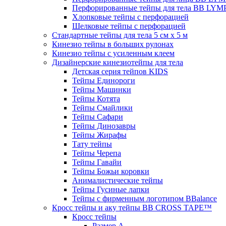
Перфорированные тейпы для тела BB LY
Хлопковые тейпы с перфорацией
Шелковые тейпы с перфорацией
Стандартные тейпы для тела 5 см x 5 м
Кинезио тейпы в больших рулонах
Кинезио тейпы с усиленным клеем
Дизайнерские кинезиотейпы для тела
Детская серия тейпов KIDS
Тейпы Единороги
Тейпы Машинки
Тейпы Котята
Тейпы Смайлики
Тейпы Сафари
Тейпы Динозавры
Тейпы Жирафы
Тату тейпы
Тейпы Черепа
Тейпы Гавайи
Тейпы Божьи коровки
Анималистические тейпы
Тейпы Гусиные лапки
Тейпы с фирменным логотипом BBalance
Кросс тейпы и аку тейпы BB CROSS TAPE™
Кросс тейпы
Размер А