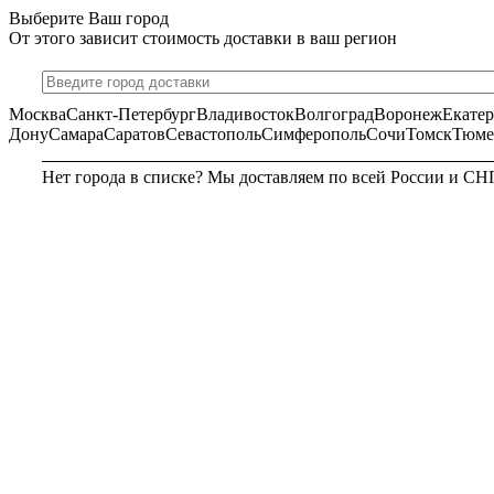
Выберите Ваш город
От этого зависит стоимость доставки в ваш регион
Москва
Санкт-Петербург
Владивосток
Волгоград
Воронеж
Екате
Дону
Самара
Саратов
Севастополь
Симферополь
Сочи
Томск
Тюме
Нет города в списке? Мы доставляем по всей России и СН
МОСКВА