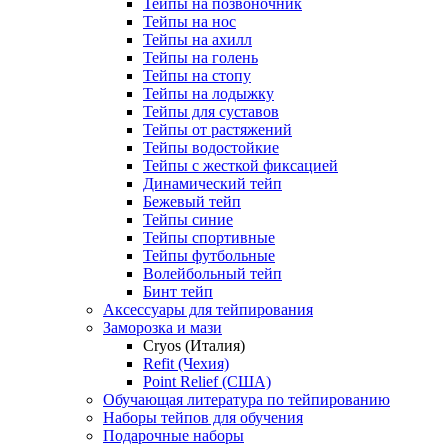
Тейпы на позвоночник
Тейпы на нос
Тейпы на ахилл
Тейпы на голень
Тейпы на стопу
Тейпы на лодыжку
Тейпы для суставов
Тейпы от растяжений
Тейпы водостойкие
Тейпы с жесткой фиксацией
Динамический тейп
Бежевый тейп
Тейпы синие
Тейпы спортивные
Тейпы футбольные
Волейбольный тейп
Бинт тейп
Аксессуары для тейпирования
Заморозка и мази
Cryos (Италия)
Refit (Чехия)
Point Relief (США)
Обучающая литература по тейпированию
Наборы тейпов для обучения
Подарочные наборы