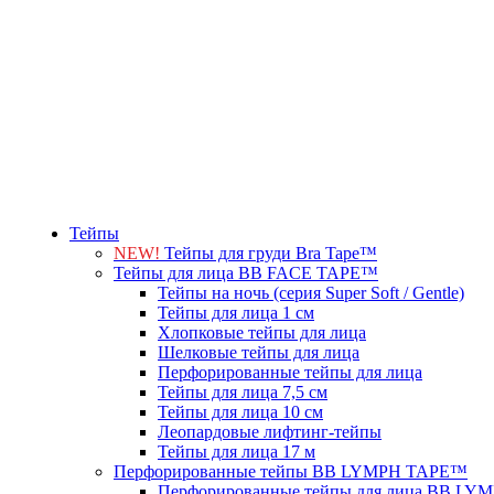
Тейпы
NEW!
Тейпы для груди Bra Tape™
Тейпы для лица BB FACE TAPE™
Тейпы на ночь (серия Super Soft / Gentle)
Тейпы для лица 1 см
Хлопковые тейпы для лица
Шелковые тейпы для лица
Перфорированные тейпы для лица
Тейпы для лица 7,5 см
Тейпы для лица 10 см
Леопардовые лифтинг-тейпы
Тейпы для лица 17 м
Перфорированные тейпы BB LYMPH TAPE™
Перфорированные тейпы для лица BB L