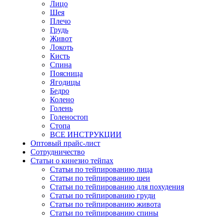
Лицо
Шея
Плечо
Грудь
Живот
Локоть
Кисть
Спина
Поясница
Ягодицы
Бедро
Колено
Голень
Голеностоп
Стопа
ВСЕ ИНСТРУКЦИИ
Оптовый прайс-лист
Сотрудничество
Статьи о кинезио тейпах
Статьи по тейпированию лица
Статьи по тейпированию шеи
Статьи по тейпированию для похудения
Статьи по тейпированию груди
Статьи по тейпированию живота
Статьи по тейпированию спины