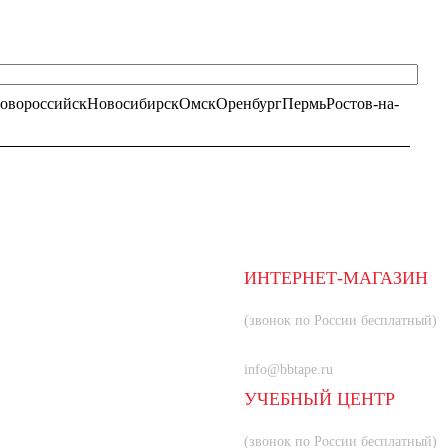
овороссийск
Новосибирск
Омск
Оренбург
Пермь
Ростов-на-
ИНТЕРНЕТ-МАГАЗИН
8 (800) 350-66-80
(звонок по России бесплатный)
+7 (985) 219-33-83
info@bbtape.ru
УЧЕБНЫЙ ЦЕНТР
8 (800) 707-55-21
(звонок по России бесплатный)