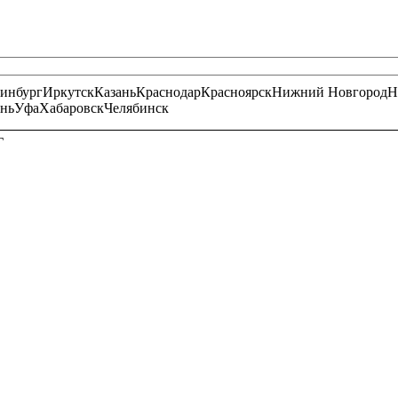
ринбург
Иркутск
Казань
Краснодар
Красноярск
Нижний Новгород
Н
нь
Уфа
Хабаровск
Челябинск
Г