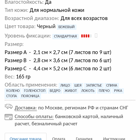
Влагостойкость:
Да
Тип кожи:
Для нормальной кожи
Возрастной диапазон:
Для всех возрастов
Цвет товара:
Черный
БЕЖЕВЫЙ
Уровень фиксации:
СТАНДАРТНАЯ
Размер:
Размер А - 2,1 см × 2,7 см (7 листов по 9 шт)
Размер B - 2,8 см × 3,6 см (7 листов по 6 шт)
Размер C - 4,4 см × 5,2 см (6 листов по 2 шт)
Вес:
165 гр
Область применения:
ЛИЦО
ШЕЯ
ЗАПЯСТЬЕ
СПИНА
КОЛЕНО
ГОЛЕНОСТОП
БЕДРО
ЖИВОТ
ЛОКОТЬ
ПЛЕЧО
РУКА
СТОПА
ПОЯСНИЦА
Доставка:
по Москве, регионам РФ и странам СНГ
Способы оплаты:
банковской картой, наличный
расчет, безналичный расчет
Описание товара
Оплата
Гарантия
Инструкции