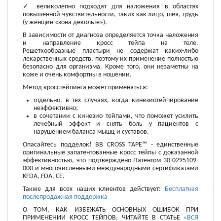
✓ великолепно подходят для наложения в областях
повышенной чувствительности, таких как лицо, шея, грудь
(у женщин «зона декольте»).
В зависимости от диагноза определяется точка наложения
и направление кросс тейпа на теле.
Решеткообразные пластыри не содержат каких-либо
лекарственных средств, поэтому их применение полностью
безопасно для организма. Кроме того, они незаметны на
коже и очень комфортны в ношении.
Метод кросстейпинга может применяться:
отдельно, в тех случаях, когда кинезиотейпирование
неэффективно;
в сочетании с кинезио тейпами, что поможет усилить
лечебный эффект и снять боль у пациентов с
нарушением баланса мышц и суставов.
Опасайтесь подделок! BB CROSS TAPE™ - единственные
оригинальные запатентованные кросс тейпы с доказанной
эффективностью, что подтверждено Патентом 30-0295109-
000 и многочисленными международными сертификатами
KFDA, FDA, CE.
Также для всех наших клиентов действует:
Бесплатная
послепродажная поддержка
О ТОМ, КАК ИЗБЕЖАТЬ ОСНОВНЫХ ОШИБОК ПРИ
ПРИМЕНЕНИИ КРОСС ТЕЙПОВ, ЧИТАЙТЕ В СТАТЬЕ
«ВСЯ