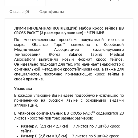
Отзывы (0)
Сертификаты
ЛИМИТИРОВАННАЯ КОЛЛЕКЦИЯ! Набор кросс тейпов BB
CROSS PACK™ (3 размера в упаковке) – ЧЕРНЫЙ!
По многочисленным просьбам покупателей торговая
марка BBalance Tape™ совместно с Корейской
Медицинской Ассоциацией Балансирующего
Тейпирования (Korea Balance Taping Medical
Association) выпустили новый формат кросс тейпов.
Он идеально подходит для тех, кто начинает знакомство с
оригинальной методикой кросстейпирования, а также для
специалистов, постоянно применяющих кросс тейпы в
своей практике.
Упаковка
В каждой упаковке Вы найдете подробную инструкцию по
применению на русском языке с основными видами
аппликаций.
В упаковке оригинальных BB CROSS PACK™ содержится 20
листов кросс тейпов трех разных размеров:
Размер А (2,1 см × 2,7 см) - 7 листов по 9 шт (63 кросс
тейпа)
Размер B (2,8 см × 3,6 см) - 7 листов по 6 шт (42 кросс