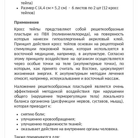
тейпа)
Размер C (4,4 см × 5,2 см) - 6 листов по 2 шт (12 кросс
тейпов)
Применение
Кросс тейпы представляют собой решеткообразные
пластыри из ПВХ (поливинилхлорида), на поверхность
которых нанесен гипоаллергенный акриловый клей.
Принцип действия кросс тейпов основан на рецепторной
стимуляции покровной ткани, которая используется в
восточной медицине, например, в акупунктуре. Согласно
этому принципу воздействие на организм осуществляется
через особые точки на теле (акупунктурные точки), по
которым, как принято считать на Востоке, циркулирует
жизненная энергия. К акупунктурным методам лечения
относят, например, иглоукалывание и восточный массаж.
Наложение решеткообразных пластырей является очень
эффективной методикой воздействия при нарушении
общего (нарушение терморегуляции тела) локального
баланса организма (дисфункции нервов, суставов, мышц),
которая приводит к:
снятию боли;
улучшению кровообращения;
улучшению подвижности тканей;
оказывает действие на внутренние органы человека.
Также применяются для: