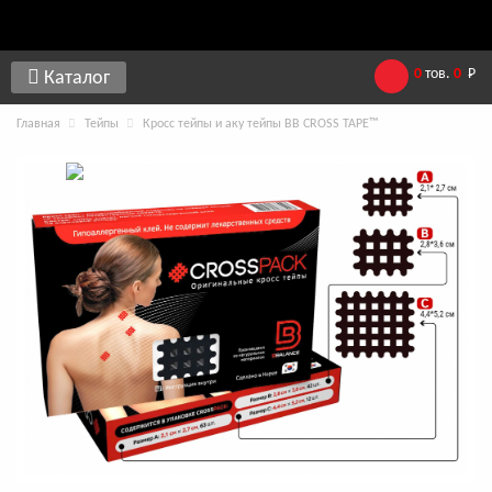
0
тов.
0
Р
Каталог
Главная
Тейпы
Кросс тейпы и аку тейпы BB CROSS TAPE™