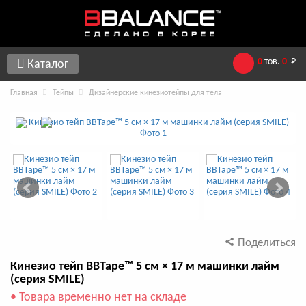
0
тов.
0
Р
Каталог
Главная
Тейпы
Дизайнерские кинезиотейпы для тела
Поделиться
Кинезио тейп BBTape™ 5 см × 17 м машинки лайм
(серия SMILE)
• Товара временно нет на складе