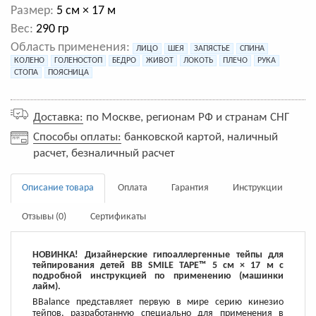
Размер:
5 см × 17 м
Вес:
290 гр
Область применения:
ЛИЦО
ШЕЯ
ЗАПЯСТЬЕ
СПИНА
КОЛЕНО
ГОЛЕНОСТОП
БЕДРО
ЖИВОТ
ЛОКОТЬ
ПЛЕЧО
РУКА
СТОПА
ПОЯСНИЦА
Доставка:
по Москве, регионам РФ и странам СНГ
Способы оплаты:
банковской картой, наличный
расчет, безналичный расчет
Описание товара
Оплата
Гарантия
Инструкции
Отзывы (0)
Сертификаты
НОВИНКА! Дизайнерские гипоаллергенные тейпы для
тейпирования детей BB SMILE TAPE™ 5 см × 17 м с
подробной инструкцией по применению (машинки
лайм).
BBalance представляет первую в мире серию кинезио
тейпов, разработанную специально для применения в