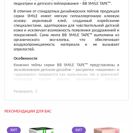
педиатрии и детского тейпирования – BB SMILE TAPE™.
В отличие от стандартных дизайнерских тейпов продукция
серии SMILE имеет мягкую гипоаллергенную клеевую
основу: акриловый клей, созданный корейскими
специалистами, адаптирован для чувствительной детской
кожи и исключает возможность появления раздражений и
покраснений. Сама лента BB SMILE TAPE™ выполнена из
органического эко-хлопка, что обеспечивает
воздухопроницаемость материала и не вызывает
опрелостей.
Особенности
Кинезио тейпы серии BB SMILE TAPE™ представлены в
эксклюзивном детском дизайне – расцветки «машинки» и
«единороги» понравятся как мальчикам, так и девочкам!
Благодаря такому яркому оформлению процесс
тейпирования превратится в увлекательную игру. А
главное – ребенок не будет испытывать стресс и
Развернуть
дискомфорт во время процедуры!
Яркие тейпы BB SMILE TAPE™ будут поднимать настроение
Вам и вашему ребенку на протяжении всего применения!
Они работают все время, пока находятся на коже, не
РЕКОМЕНДАЦИИ ДЛЯ ВАС
отклеиваются даже при контакте с водой и не
ограничивают подвижность ребенка. Кинезио ленты BB
SMILE TAPE™ можно клеить на разные части тела (лицо,
шея, руки, грудь, спина и т.д.) и комбинировать с другими
ХИТ
ХИТ