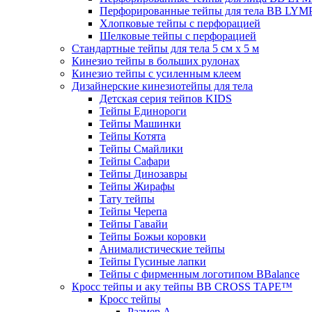
Перфорированные тейпы для тела BB LY
Хлопковые тейпы с перфорацией
Шелковые тейпы с перфорацией
Стандартные тейпы для тела 5 см x 5 м
Кинезио тейпы в больших рулонах
Кинезио тейпы с усиленным клеем
Дизайнерские кинезиотейпы для тела
Детская серия тейпов KIDS
Тейпы Единороги
Тейпы Машинки
Тейпы Котята
Тейпы Смайлики
Тейпы Сафари
Тейпы Динозавры
Тейпы Жирафы
Тату тейпы
Тейпы Черепа
Тейпы Гавайи
Тейпы Божьи коровки
Анималистические тейпы
Тейпы Гусиные лапки
Тейпы с фирменным логотипом BBalance
Кросс тейпы и аку тейпы BB CROSS TAPE™
Кросс тейпы
Размер А