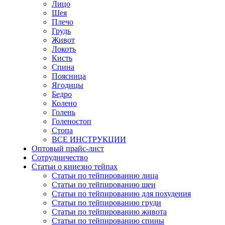
Лицо
Шея
Плечо
Грудь
Живот
Локоть
Кисть
Спина
Поясница
Ягодицы
Бедро
Колено
Голень
Голеностоп
Стопа
ВСЕ ИНСТРУКЦИИ
Оптовый прайс-лист
Сотрудничество
Статьи о кинезио тейпах
Статьи по тейпированию лица
Статьи по тейпированию шеи
Статьи по тейпированию для похудения
Статьи по тейпированию груди
Статьи по тейпированию живота
Статьи по тейпированию спины