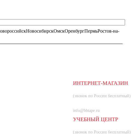
овороссийск
Новосибирск
Омск
Оренбург
Пермь
Ростов-на-
ИНТЕРНЕТ-МАГАЗИН
8 (800) 350-66-80
(звонок по России бесплатный)
+7 (985) 219-33-83
info@bbtape.ru
УЧЕБНЫЙ ЦЕНТР
8 (800) 707-55-21
(звонок по России бесплатный)