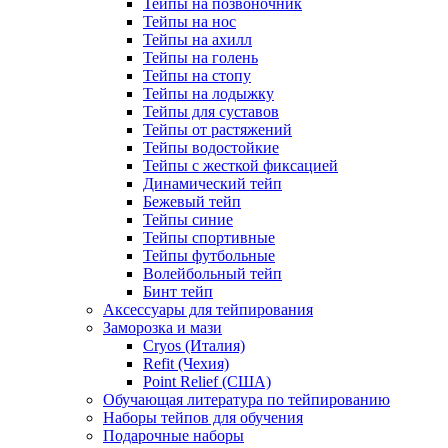
Тейпы на позвоночник
Тейпы на нос
Тейпы на ахилл
Тейпы на голень
Тейпы на стопу
Тейпы на лодыжку
Тейпы для суставов
Тейпы от растяжений
Тейпы водостойкие
Тейпы с жесткой фиксацией
Динамический тейп
Бежевый тейп
Тейпы синие
Тейпы спортивные
Тейпы футбольные
Волейбольный тейп
Бинт тейп
Аксессуары для тейпирования
Заморозка и мази
Cryos (Италия)
Refit (Чехия)
Point Relief (США)
Обучающая литература по тейпированию
Наборы тейпов для обучения
Подарочные наборы