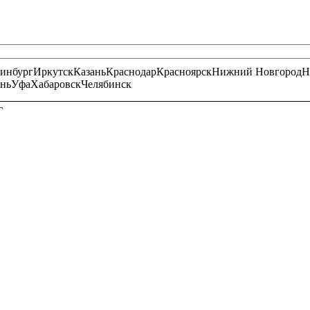
ринбург
Иркутск
Казань
Краснодар
Красноярск
Нижний Новгород
Н
нь
Уфа
Хабаровск
Челябинск
Г