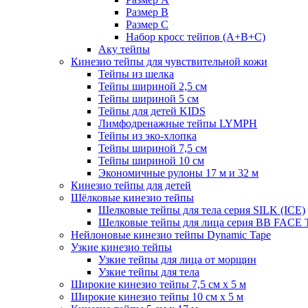
Размер B
Размер С
Набор кросс тейпов (А+B+C)
Аку тейпы
Кинезио тейпы для чувствительной кожи
Тейпы из шелка
Тейпы шириной 2,5 см
Тейпы шириной 5 см
Тейпы для детей KIDS
Лимфодренажные тейпы LYMPH
Тейпы из эко-хлопка
Тейпы шириной 7,5 см
Тейпы шириной 10 см
Экономичные рулоны 17 м и 32 м
Кинезио тейпы для детей
Шёлковые кинезио тейпы
Шелковые тейпы для тела серия SILK (ICE)
Шелковые тейпы для лица серия BB FACE
Нейлоновые кинезио тейпы Dynamic Tape
Узкие кинезио тейпы
Узкие тейпы для лица от морщин
Узкие тейпы для тела
Широкие кинезио тейпы 7,5 см x 5 м
Широкие кинезио тейпы 10 см х 5 м