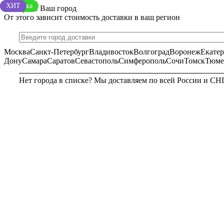
Новинка
ХИТ
Выберите Ваш город
От этого зависит стоимость доставки в ваш регион
Москва
Санкт-Петербург
Владивосток
Волгоград
Воронеж
Екате
Дону
Самара
Саратов
Севастополь
Симферополь
Сочи
Томск
Тюме
Нет города в списке? Мы доставляем по всей России и СН
МОСКВА