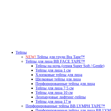
Тейпы
NEW!
Тейпы для груди Bra Tape™
Тейпы для лица BB FACE TAPE™
Тейпы на ночь (серия Super Soft / Gentle)
Тейпы для лица 1 см
Хлопковые тейпы для лица
Шелковые тейпы для лица
Перфорированные тейпы для лица
Тейпы для лица 7,5 см
Тейпы для лица 10 см
Леопардовые лифтинг-тейпы
Тейпы для лица 17 м
Перфорированные тейпы BB LYMPH TAPE™
Перфорированные тейпы для лица BB L