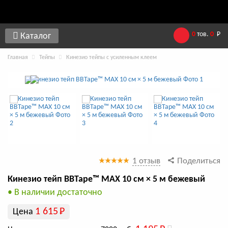
0
тов.
0
Р
Каталог
Главная
Тейпы
Кинезио тейпы с усиленным клеем
1 отзыв
Поделиться
Кинезио тейп BBTape™ МАХ 10 см × 5 м бежевый
• В наличии достаточно
1 615
Р
Цена