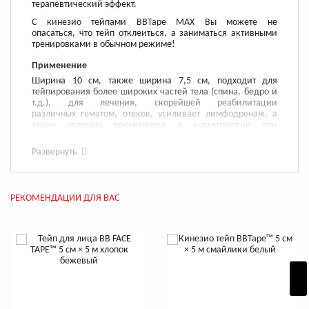
терапевтический эффект.
С кинезио тейпами BBTape MAX Вы можете не
опасаться, что тейп отклеиться, а заниматься активными
тренировками в обычном режиме!
Применение
Ширина 10 см, также ширина 7,5 см, подходит для
тейпирования более широких частей тела (спина, бедро и
т.д.), для лечения, скорейшей реабилитации
различных гематом, отеков, усиливает лимфодренаж, а
также успешно применяется в косметологии при
липосакциях.
Развернуть
Кинезио тейпы BBTape, производимые в
Ю.Корее, отличаются безупречным качеством материалов
и походят для тейпирования любых участков тела. Состоят
из высококачественного хлопка и не содержат латекса, что
РЕКОМЕНДАЦИИ ДЛЯ ВАС
исключает возникновение аллергических реакций.
Высокая воздухопроницаемость позволяет Вашей коже
свободно дышать, благодаря чему она не запреет под
тейпом.
Особенности
Эластичность тейпа BBTape (Био Баланс) соответствует
эластичности кожи, что обеспечивает нужный эффект и
отличный результат. Волнообразная структура клеевой
поверхности тейпа приподнимает кожный покров на