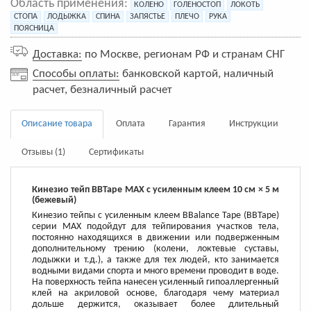
Область применения:
КОЛЕНО
ГОЛЕНОСТОП
ЛОКОТЬ
СТОПА
ЛОДЫЖКА
СПИНА
ЗАПЯСТЬЕ
ПЛЕЧО
РУКА
ПОЯСНИЦА
Доставка:
по Москве, регионам РФ и странам СНГ
Способы оплаты:
банковской картой, наличный
расчет, безналичный расчет
Описание товара
Оплата
Гарантия
Инструкции
Отзывы (1)
Сертификаты
Кинезио тейп BBTape MAX с усиленным клеем 10 см × 5 м
(бежевый)
Кинезио тейпы с усиленным клеем BBalance Tape (BBTape)
серии MAX подойдут для тейпирования участков тела,
постоянно находящихся в движении или подверженным
дополнительному трению (колени, локтевые суставы,
лодыжки и т.д.), а также для тех людей, кто занимается
водными видами спорта и много времени проводит в воде.
На поверхность тейпа нанесен усиленный гипоаллергенный
клей на акриловой основе, благодаря чему материал
дольше держится, оказывает более длительный