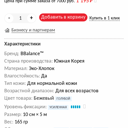
1 195
Р
Цена при сумме заказа от 7000 руб.
Добавить в корзину
-
+
Купить в 1 клик
Бизнесу и партнерам
Характеристики
Бренд:
BBalance™
Cтрана производства:
Южная Корея
Материал:
Эко-Хлопок
Влагостойкость:
Да
Тип кожи:
Для нормальной кожи
Возрастной диапазон:
Для всех возрастов
Цвет товара:
Бежевый
ГОЛУБОЙ
Уровень фиксации:
УСИЛЕННАЯ
Размер:
10 см × 5 м
Вес:
165 гр