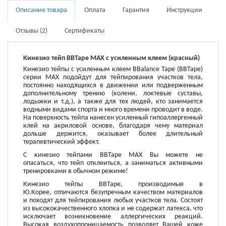
Описание товара
Оплата
Гарантия
Инструкции
Отзывы (2)
Сертификаты
Кинезио тейп BBTape MAX c усиленным клеем (красный)
Кинезио тейпы с усиленным клеем BBalance Tape (BBTape)
серии MAX подойдут для тейпирования участков тела,
постоянно находящихся в движении или подверженным
дополнительному трению (колени, локтевые суставы,
лодыжки и т.д.), а также для тех людей, кто занимается
водными видами спорта и много времени проводит в воде.
На поверхность тейпа нанесен усиленный гипоаллергенный
клей на акриловой основе, благодаря чему материал
дольше держится, оказывает более длительный
терапевтический эффект.
С кинезио тейпами BBTape MAX Вы можете не
опасаться, что тейп отклеиться, а заниматься активными
тренировками в обычном режиме!
Кинезио тейпы BBTape, производимые в
Ю.Корее, отличаются безупречным качеством материалов
и походят для тейпирования любых участков тела. Состоят
из высококачественного хлопка и не содержат латекса, что
исключает возникновение аллергических реакций.
Высокая воздухопроницаемость позволяет Вашей коже