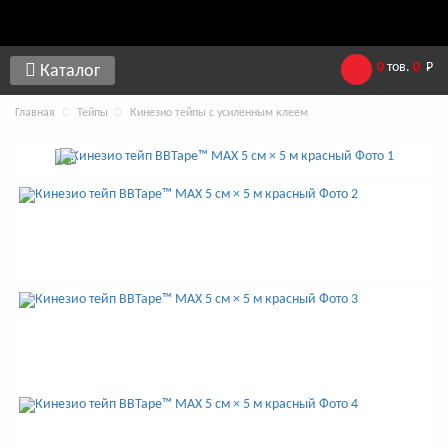
0
тов.
0
Р
Каталог
Главная
Тейпы
Кинезио тейпы с усиленным клеем