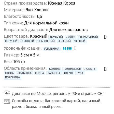
Cтрана производства:
Южная Корея
Материал:
Эко-Хлопок
Влагостойкость:
Да
Тип кожи:
Для нормальной кожи
Возрастной диапазон:
Для всех возрастов
Цвет товара:
Красный
БЕЖЕВЫЙ
ЛАЙМ
ТЕМНО-СИНИЙ
ГОЛУБОЙ
РОЗОВЫЙ
ОРАНЖЕВЫЙ
ЗЕЛЕНЫЙ
ЧЕРНЫЙ
Уровень фиксации:
УСИЛЕННАЯ
Размер:
5 см × 5 м
Вес:
105 гр
Область применения:
КОЛЕНО
ГОЛЕНОСТОП
ЛОКОТЬ
СТОПА
ЛОДЫЖКА
СПИНА
ЗАПЯСТЬЕ
ПЛЕЧО
РУКА
ПОЯСНИЦА
Доставка:
по Москве, регионам РФ и странам СНГ
Способы оплаты:
банковской картой, наличный
расчет, безналичный расчет