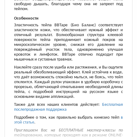
свободно дышать, благодаря чему она не запреет под
тейпом.
Особенности
Эластичность тейпа BBTape (Био Баланс) соответствует
эластичности кожи, что обеспечивает нужный эффект и
отличный результат. Волнообразная структура клеевой
поверхности тейпа приподнимает кожный покров на
микроскопическом уровне, снижая его давление на
повреждённый участок тела, одновременно улучшая
кровоток и лимфоток. BBTape отлично подходит при
мышечных и суставных травмах.
Наклейте сразу после ушиба или растяжения, и Вы ощутите
реальный обезболивающий эффект. Клей устойчив к воде,
что даёт возможность спокойно мыться, не боясь, что тейп
отклеится. Каждый рулон упакован в удобную коробочку с
прорезью, облегчающей отматывание необходимой длины
тейпа, с подробной инструкцией на русском языке с
основными видами аппликаций.
Также для всех наших клиентов действует:
Бесплатная
послепродажная поддержка
Подробнее о том, как правильно выбрать кинезио тейп
в
этой статье
.
Приглашаем Вас на БЕСПЛАТНЫЕ мастер-классы по
тейпированию, которые проходят как в режиме ONLINE-