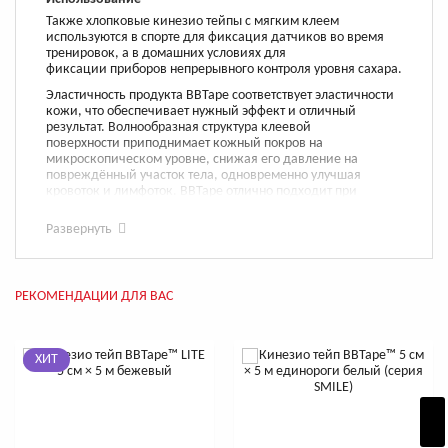
Также хлопковые кинезио тейпы с мягким клеем
используются в спорте для фиксация датчиков во время
тренировок, а в домашних условиях для
фиксации приборов непрерывного контроля уровня сахара.
Эластичность продукта BBTape соответствует эластичности
кожи, что обеспечивает нужный эффект и отличный
результат. Волнообразная структура клеевой
поверхности приподнимает кожный покров на
микроскопическом уровне, снижая его давление на
повреждённый участок тела, одновременно улучшая
кровоток и лимфоток. BBTape отлично подходит при
мышечных и суставных травмах.
Развернуть
Наклейте кинезио тейп Био Баланс сразу после ушиба или
растяжения, Вы ощутите реальный обезболивающий
эффект.
РЕКОМЕНДАЦИИ ДЛЯ ВАС
Особенности
✓ Клей тейпа устойчив к воде, что даёт возможность
спокойно мыться, не боясь отклеивания.
ХИТ
✓ Каждый рулон упакован в удобную коробочку на русском
языке с прорезью, облегчающей отматывание
необходимой длины.
✓ Подробная инструкция на русском языке с основными
видами аппликаций в каждой упаковке.