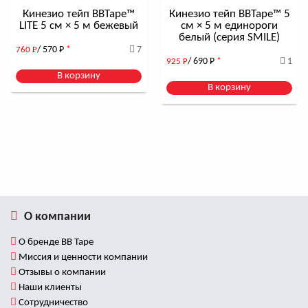
Также для всех наших клиентов действует:
Бесплатная
Кинезио тейп BBTape™
Кинезио тейп BBTape™ 5
послепродажная поддержка
LITE 5 см × 5 м бежевый
см × 5 м единороги
белый (серия SMILE)
Подробнее о том, как правильно выбрать кинезио тейп
в
этой статье
.
/ 570
Р
*
7
760
Р
/ 690
Р
*
1
925
Р
Приглашаем Вас на БЕСПЛАТНЫЕ мастер-классы по
В корзину
тейпированию, которые проходят как в режиме ONLINE-
В корзину
трансляции, так и в формате личного присутствия!
Записаться Вы можете
на этой странице
.
О компании
О бренде BB Tape
Миссия и ценности компании
Отзывы о компании
Наши клиенты
Сотрудничество