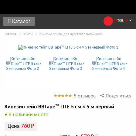
0
тов.
0
Р
Каталог
Главная
Тейпы
Кинезио тейпы для чувствительной кожи
5 отзывов
Поделиться
Кинезио тейп BBTape™ LITE 5 см × 5 м черный
• В наличии много
760
Р
Цена