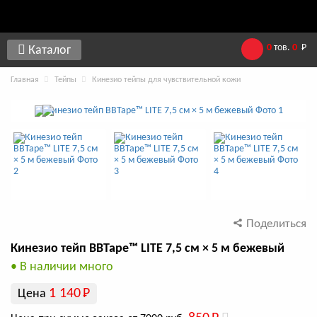
0
тов.
0
Р
Каталог
Главная
Тейпы
Кинезио тейпы для чувствительной кожи
Поделиться
Кинезио тейп BBTape™ LITE 7,5 см × 5 м бежевый
• В наличии много
1 140
Р
Цена