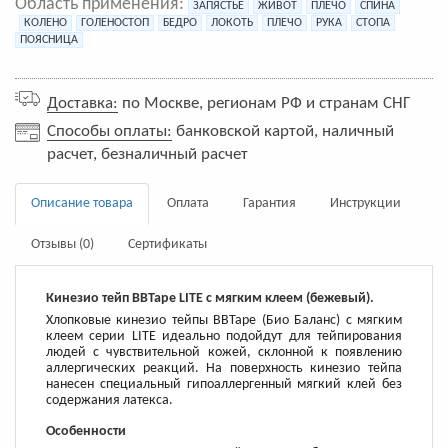
Область применения:
ЗАПЯСТЬЕ
ЖИВОТ
ПЛЕЧО
СПИНА
КОЛЕНО
ГОЛЕНОСТОП
БЕДРО
ЛОКОТЬ
ПЛЕЧО
РУКА
СТОПА
ПОЯСНИЦА
Доставка:
по Москве, регионам РФ и странам СНГ
Способы оплаты:
банковской картой, наличный
расчет, безналичный расчет
Описание товара
Оплата
Гарантия
Инструкции
Отзывы (0)
Сертификаты
Кинезио тейп BBTape LITE c мягким клеем (бежевый).
Хлопковые кинезио тейпы BBTape (Био Баланс) с мягким
клеем серии LITE идеально подойдут для тейпирования
людей с чувствительной кожей, склонной к появлению
аллергических реакций. На поверхность кинезио тейпа
нанесен специальный гипоаллергенный мягкий клей без
содержания латекса.
Особенности