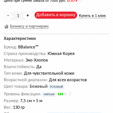
850
Р
Цена при сумме заказа от 7000 руб.
Добавить в корзину
-
+
Купить в 1 клик
Бизнесу и партнерам
Характеристики
Бренд:
BBalance™
Cтрана производства:
Южная Корея
Материал:
Эко-Хлопок
Влагостойкость:
Да
Тип кожи:
Для чувствительной кожи
Возрастной диапазон:
Для всех возрастов
Цвет товара:
Бежевый
РОЗОВЫЙ
Уровень фиксации:
МЯГКАЯ
Размер:
7,5 см × 5 м
Вес:
130 гр