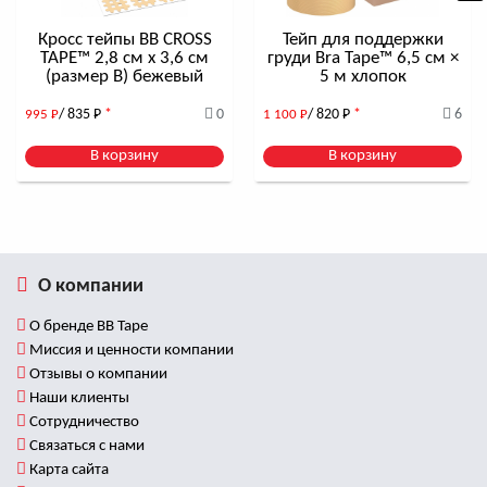
Также для всех наших клиентов действует:
Бесплатная
Кросс тейпы BB CROSS
Тейп для поддержки
послепродажная поддержка
TAPE™ 2,8 см x 3,6 см
груди Bra Tape™ 6,5 см ×
Подробнее о тейпировании лица и самых
(размер B) бежевый
5 м хлопок
распространенных ошибках при выборе тейпов читайте в
статье
«ОСТОРОЖНО, БЛОГЕРЫ! ГЛАВНЫЕ МИФЫ
/ 835
Р
*
0
/ 820
Р
*
6
995
Р
1 100
Р
О ТЕЙПАХ ДЛЯ ЛИЦА»
.
Приглашаем Вас на БЕСПЛАТНЫЕ мастер-классы по
В корзину
В корзину
тейпированию, которые проходят как в режиме ONLINE-
трансляции, так и в формате личного присутствия!
Записаться Вы можете
на этой странице
.
О компании
О бренде BB Tape
Миссия и ценности компании
Отзывы о компании
Наши клиенты
Сотрудничество
Связаться с нами
Карта сайта