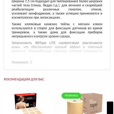
Ширина 7,5 см подходит для тейпирования более широких
частей тела (спина, бедро т.д.), для лечения и скорейшей
реабилитации различных гематом, отеков,
усиливает лимфодренаж, а также успешно применяется в
косметологии при липосакциях .
Также хлопковые кинезио тейпы с мягким клеем
используются в спорте для фиксация датчиков во время
тренировок, а также дома для фиксации приборов
непрерывного контроля уровня сахара.
Элтасичность BBTape LITE соответствует эластичности
кожи, что обеспечивает нужный эффект и отличный
результат. Волнообразная структура клеевой поверхности
тейпа приподнимает кожный покров на микроскопическом
уровне, снижая его давление на повреждённый участок
Развернуть
тела, одновременно улучшая кровоток и лимфоток. BBTape
отлично подходит при мышечных и суставных травмах.
Наклейте кинезио тейп Био Баланс сразу после ушиба или
растяжения, Вы ощутите реальный обезболивающий
РЕКОМЕНДАЦИИ ДЛЯ ВАС
эффект.
✓ Клей устойчив к воде. Это даёт возможность спокойно
мыться, не боясь отклеивания.
Новинка
✓ Каждый рулон упакован в удобную коробочку на русском
языке с прорезью, которая облегчающей отматывание
необходимой длины.
✓ Подробная инструкция на русском языке с основными
видами аппликаций в каждой упаковке.