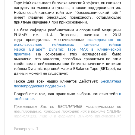
Tape MAX оказывает биомеханический эффект, он снижает
нагрузку на мышцы и суставы, а также поддерживает их.
Нейлоновый кинезио тейп или "биомеханический тейп"
имеет гладкую блестящую поверхность, оставляющую
приятные ощущения при прикосновении.
На базе кафедры реабилитации и спортивной медицины
РНИМУ им. Н.И. Пирогова, начиная с 2013
года проводились многочисленные
исследования по
использованию нейлоновых кинезио тейпов
марки BBTape™ Dynamic Tape MAX в клинической
практике
. На основании этих исследований было
выявлено, что аналогов, способных сравниться по этим
свойствам с нейлоновым или биомеханическим кинезио
тейпом Dynamic торговой марки BBalance Tape (BBTape), на
данный момент не существует.
Также для всех наших клиентов действует:
Бесплатная
послепродажная поддержка
Подробнее о том, как правильно выбрать кинезио тейп
в
этой статье
.
Приглашаем Вас на БЕСПЛАТНЫЕ мастер-классы по
тейпированию, которые проходят как в режиме ONLINE-
трансляции, так и в формате личного присутствия!
Записаться Вы можете
на этой странице
.
Развернуть