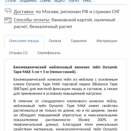
СТОПА
ЛОДЫЖКА
СПИНА
БЕДРО
ПЛЕЧО
РУКА
Доставка:
по Москве, регионам РФ и странам СНГ
Способы оплаты:
банковской картой, наличный
расчет, безналичный расчет
Описание товара
Оплата
Гарантия
Инструкции
Отзывы (1)
Сертификаты
Биомеханический нейлоновый кинезио тейп Dynamic
Tape MAX 5 см × 5 м (темно-синий).
Биомеханический кинезио тейп из нейлона с усиленным
клеем Dynamic Tape MAX торговой марки BBalance Tape
(BBTape) для жесткой фиксации мышц и суставов, а также
для применения в условиях повышенной нагрузки.
В отличие от стандартного хлопкового кинезио тейпа,
нейлоновый тейп Dynamic Tape MAX имеет свойство
растягиваться не только по длине, но и по ширине, также
он обладает повышенной упругостью и максимальными
показателями растяжимости (более 200% от
первоначальной длины). Благодаря этим уникальным
свойствам материала, кинезиологический тейп Dynamic