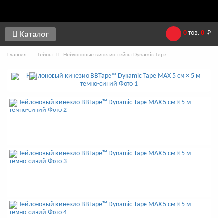
0
тов.
0
Р
Каталог
Главная
Тейпы
Нейлоновые кинезио тейпы Dynamic Tape