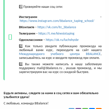
1️⃣ Проверяйте наши соц сети:
Инстаграмм
–
https://www.instagram.com/bbalance_taping_school/
ВКонтакте
–
https://vk.com/itc_bbalance
Телеграмм
–
https://t.me/kinesiotaping
Одноклассники
–
https://ok.ru/luchshyobr
2️⃣ Как только увидите публикацию промокода на
любимый вами курс, переходите на сайт нашего
Международного учебного центра BBALANCE
,
записывайтесь на курс и вводите промокод при оплате.
3️⃣ Вы также можете написать в нашу заботливую
поддержку mail@bbalance.ru , указав промокод, и мы
зарегистрируем вас на курс со скидкой быстрее.
Будьте активны, следите за нами в соц сетях и вам обязательно
улыбнется удача!
C любовью, команда BBalance!